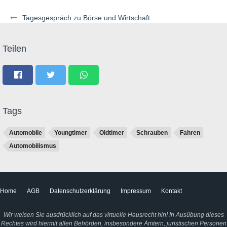
Tagesgespräch zu Börse und Wirtschaft
Teilen
Tags
Automobile
Youngtimer
Oldtimer
Schrauben
Fahren
Automobilismus
Home
AGB
Datenschutzerklärung
Impressum
Kontakt
Wir weisen Sie ausdrücklich auf das virtuelle Hausrecht hin! In Ausübung dieses
Rechtes wird hiermit allen Behörden, insbesondere Ämtern, juristischen Personen