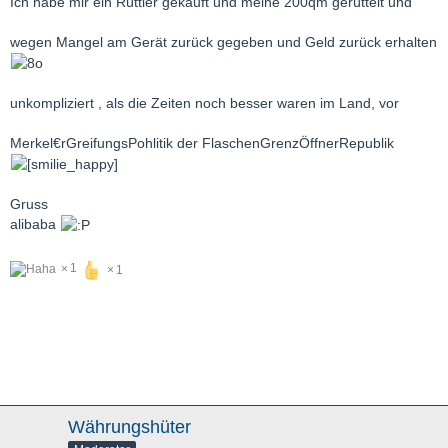
Ich habe mir ein Rüttler gekauft und meine 200qm gerüttelt und
wegen Mangel am Gerät zurück gegeben und Geld zurück erhalten
unkompliziert , als die Zeiten noch besser waren im Land, vor
Merkel€rGreifungsPohlitik der FlaschenGrenzÖffnerRepublik
Gruss
alibaba
1
1
Währungshüter