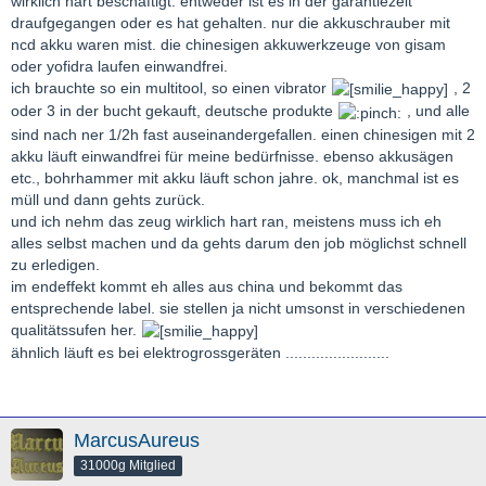
wirklich hart beschäftigt. entweder ist es in der garantiezeit
draufgegangen oder es hat gehalten. nur die akkuschrauber mit
ncd akku waren mist. die chinesigen akkuwerkzeuge von gisam
oder yofidra laufen einwandfrei.
ich brauchte so ein multitool, so einen vibrator
, 2
oder 3 in der bucht gekauft, deutsche produkte
, und alle
sind nach ner 1/2h fast auseinandergefallen. einen chinesigen mit 2
akku läuft einwandfrei für meine bedürfnisse. ebenso akkusägen
etc., bohrhammer mit akku läuft schon jahre. ok, manchmal ist es
müll und dann gehts zurück.
und ich nehm das zeug wirklich hart ran, meistens muss ich eh
alles selbst machen und da gehts darum den job möglichst schnell
zu erledigen.
im endeffekt kommt eh alles aus china und bekommt das
entsprechende label. sie stellen ja nicht umsonst in verschiedenen
qualitätssufen her.
ähnlich läuft es bei elektrogrossgeräten ........................
MarcusAureus
31000g Mitglied