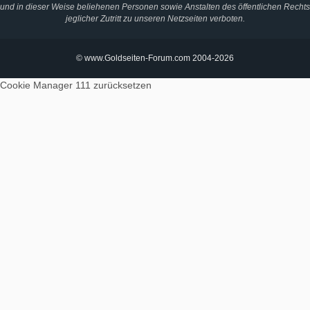
und in dieser Weise beliehenen Personen sowie Anstalten des öffentlichen Rechts
jeglicher Zutritt zu unseren Netzseiten verboten.
© www.Goldseiten-Forum.com 2004-2026
Cookie Manager 111
zurücksetzen