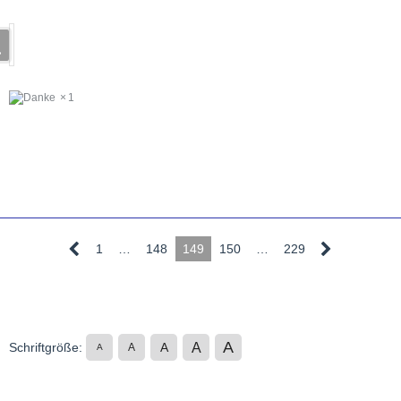
1
1
…
148
149
150
…
229
A
A
Schriftgröße:
A
A
A