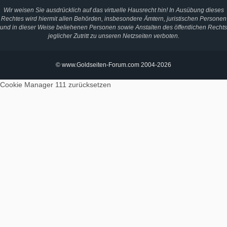
Wir weisen Sie ausdrücklich auf das virtuelle Hausrecht hin! In Ausübung dieses
Rechtes wird hiermit allen Behörden, insbesondere Ämtern, juristischen Personen
und in dieser Weise beliehenen Personen sowie Anstalten des öffentlichen Rechts
jeglicher Zutritt zu unseren Netzseiten verboten.
© www.Goldseiten-Forum.com 2004-2026
Cookie Manager 111
zurücksetzen