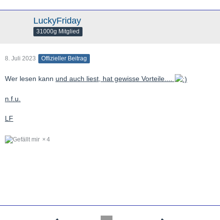
LF
LuckyFriday
31000g Mitglied
8. Juli 2023
Offizieller Beitrag
Wer lesen kann
und auch liest, hat gewisse Vorteile....
n.f.u.
LF
4