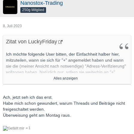
Nanostox-Trading
250g Mitglied
8. Juli 2023
Zitat von LuckyFriday
Ich möchte folgende User bitten, der Einfachheit halber hier,
mitzuteilen, wann sie sich für "+" angemeldet haben und wann
sie die (meiner Ansicht nach notwendige) "Adress-Verifizierung"
vollzogen haben. Natürlich nur, sofern sie weiterhin an "+"
Interesse haben.
Alles anzeigen
Damit ich das an den Admin weiterleiten kann.
Ach, jetzt seh ich das erst.
Homm13
Habe mich schon gewundert, warum Threads und Beiträge nicht
Nanostox-Trading
freigeschaltet werden.
lavax
Überweisung geht am Montag raus.
MaicO
1
Danke,