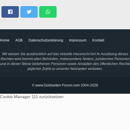
Home
AGB
Datenschutzerklärung
Impressum
Kontakt
Wir weisen Sie ausdrücklich auf das virtuelle Hausrecht hin! In Ausübung dieses
Rechtes wird hiermit allen Behörden, insbesondere Ämtern, juristischen Personen
und in dieser Weise beliehenen Personen sowie Anstalten des öffentlichen Rechts
jeglicher Zutritt zu unseren Netzseiten verboten.
© www.Goldseiten-Forum.com 2004-2026
Cookie Manager 111
zurücksetzen