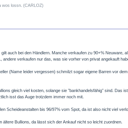
a wos lossn. (CARLOZ)
s gilt auch bei den Händlern. Manche verkaufen zu 90+% Neuware, al
..., andere verkaufen nur das, was sie vorher von privat angekauft hab
teller (Name leider vergessen) schmilzt sogar eigene Barren vor de
ullions gleich viel kosten, solange sie "bankhandelsfähig" sind. Das ist
tztlich isst das Auge trotzdem immer noch mit.
en Scheideanstalten bis 96/97% vom Spot, da ist also nicht viel verlo
ältere Bullions, da lässt sich der Ankauf nicht so leicht zuordnen.