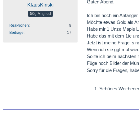
Guten Abend,
KlausKinski
50g Mitglied
Ich bin noch ein Anfänge
Möchte etwas Gold als An
Reaktionen
9
Habe mir 1 Unze Maple Le
Beiträge
17
Habe das mit dem 1te un
Jetzt ist meine Frage, s
Wenn ich sie ggf mal wie
Sollte ich beim nächsten m
Füge noch Bilder der Mü
Sorry für die Fragen, ha
Schönes Wochenen