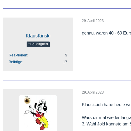
29. April 2023
genau, waren 40 - 60 Eur
KlausKinski
50g Mitglied
Reaktionen
9
Beiträge
17
29. April 2023
Klausi...ich habe heute we
Wars dir mal wieder langwe
3. Wahl Jold kannste am 