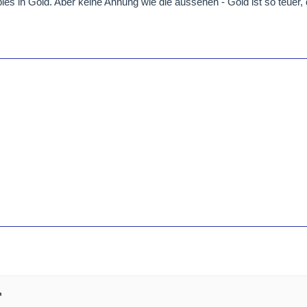
es in Gold. Aber keine Ahnung wie die aussehen - Gold ist so teuer,