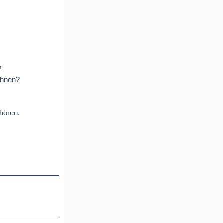
?
chnen?
hören.