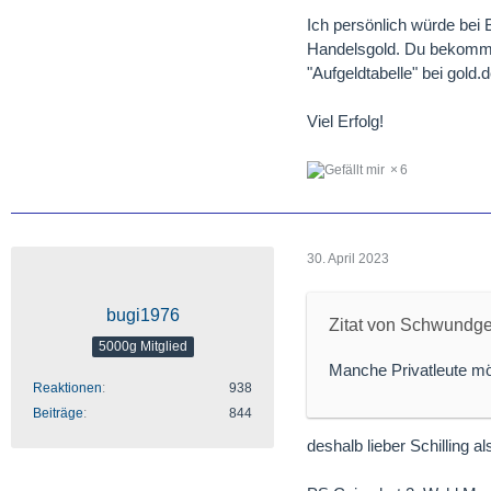
Ich persönlich würde bei B
Handelsgold. Du bekommst 
"Aufgeldtabelle" bei gold.
Viel Erfolg!
6
30. April 2023
bugi1976
Zitat von Schwundge
5000g Mitglied
Manche Privatleute mög
Reaktionen
938
Beiträge
844
deshalb lieber Schilling a