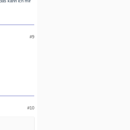
 das kann ich mir
#9
#10