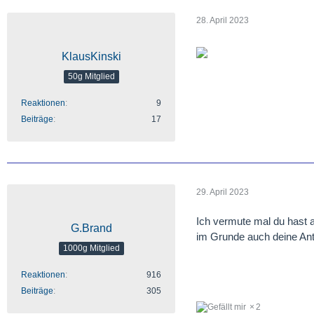
28. April 2023
KlausKinski
50g Mitglied
Reaktionen
9
Beiträge
17
29. April 2023
Ich vermute mal du hast a
G.Brand
im Grunde auch deine Ant
1000g Mitglied
Reaktionen
916
Beiträge
305
2