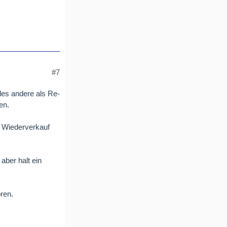
#7
les andere als Re-
en.
m Wiederverkauf
 aber halt ein
ren.