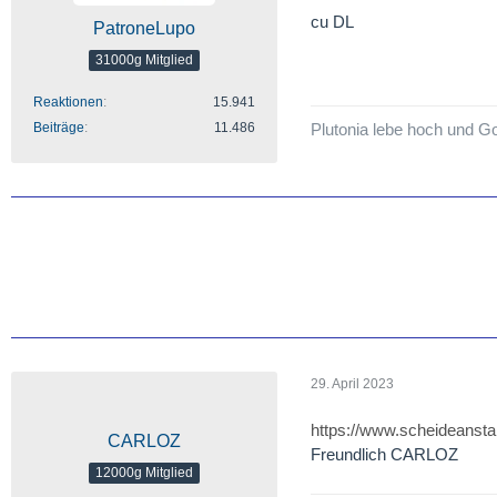
cu DL
PatroneLupo
31000g Mitglied
Reaktionen
15.941
Beiträge
11.486
Plutonia lebe hoch und Go
29. April 2023
https://www.scheideansta
CARLOZ
Freundlich CARLOZ
12000g Mitglied