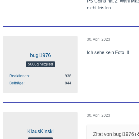
PS Coins hat 2. Wahl Mapl
nicht leisten
30. April 2023
Ich sehe kein Foto !!!
bugi1976
5000g Mitglied
Reaktionen
938
Beiträge
844
30. April 2023
KlausKinski
Zitat von bugi1976