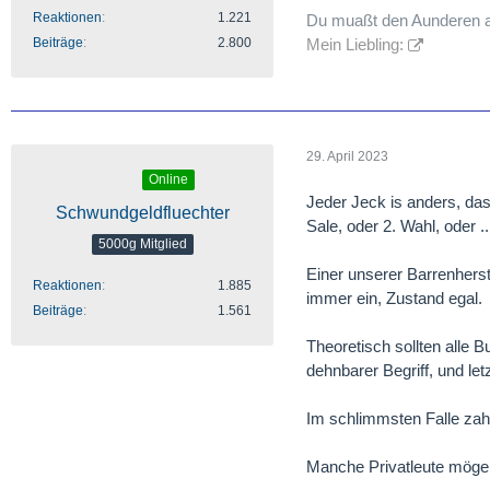
Reaktionen
1.221
Du muaßt den Aunderen 
Beiträge
2.800
Mein Liebling:
29. April 2023
Online
Jeder Jeck is anders, da
Schwundgeldfluechter
Sale, oder 2. Wahl, oder 
5000g Mitglied
Einer unserer Barrenhers
Reaktionen
1.885
immer ein, Zustand egal.
Beiträge
1.561
Theoretisch sollten alle B
dehnbarer Begriff, und le
Im schlimmsten Falle zahl
Manche Privatleute mögen 