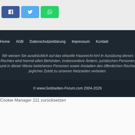
Home
AGB
Datenschutzerklärung
Impressum
Kontakt
Wir weisen Sie ausdrücklich auf das virtuelle Hausrecht hin! In Ausübung dieses
Rechtes wird hiermit allen Behörden, insbesondere Ämtern, juristischen Personen
und in dieser Weise beliehenen Personen sowie Anstalten des öffentlichen Rechts
jeglicher Zutritt zu unseren Netzseiten verboten.
© www.Goldseiten-Forum.com 2004-2026
Cookie Manager 111
zurücksetzen