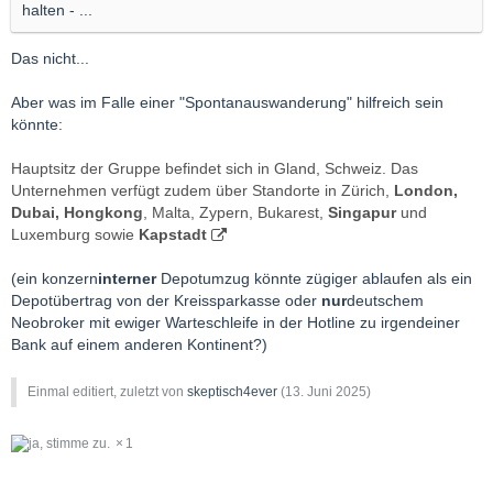
halten - ...
Das nicht...
Aber was im Falle einer "Spontanauswanderung" hilfreich sein
könnte:
Hauptsitz der Gruppe befindet sich in Gland, Schweiz. Das
Unternehmen verfügt zudem über Standorte in Zürich,
London,
Dubai, Hongkong
, Malta, Zypern, Bukarest,
Singapur
und
Luxemburg sowie
Kapstadt
(ein konzern
interner
Depotumzug könnte zügiger ablaufen als ein
Depotübertrag von der Kreissparkasse oder
nur
deutschem
Neobroker mit ewiger Warteschleife in der Hotline zu irgendeiner
Bank auf einem anderen Kontinent?)
Einmal editiert, zuletzt von
skeptisch4ever
(
13. Juni 2025
)
1