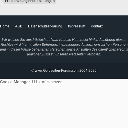
Freischaltung Freischaltungen
Home
AGB
Datenschutzerklärung
Impressum
Kontakt
Wir weisen Sie ausdrücklich auf das virtuelle Hausrecht hin! In Ausübung dieses
Rechtes wird hiermit allen Behörden, insbesondere Ämtern, juristischen Personen
und in dieser Weise beliehenen Personen sowie Anstalten des öffentlichen Rechts
jeglicher Zutritt zu unseren Netzseiten verboten.
© www.Goldseiten-Forum.com 2004-2026
Cookie Manager 111
zurücksetzen