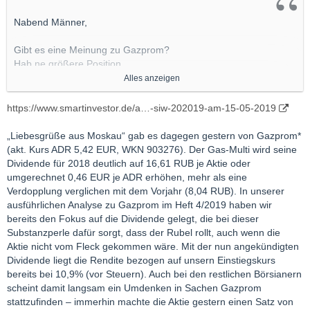
Nabend Männer,
Gibt es eine Meinung zu Gazprom?
Hab ne größere Position,
Und nu iss der Kurs explodiert,
Alles anzeigen
Krieg evtl vor der Türe
Soll ich die Gewinne mitnehmen?
https://www.smartinvestor.de/a…-siw-202019-am-15-05-2019
LG Tulius
„Liebesgrüße aus Moskau“ gab es dagegen gestern von Gazprom*
(akt. Kurs ADR 5,42 EUR, WKN 903276). Der Gas-Multi wird seine
Dividende für 2018 deutlich auf 16,61 RUB je Aktie oder
umgerechnet 0,46 EUR je ADR erhöhen, mehr als eine
Verdopplung verglichen mit dem Vorjahr (8,04 RUB). In unserer
ausführlichen Analyse zu Gazprom im Heft 4/2019 haben wir
bereits den Fokus auf die Dividende gelegt, die bei dieser
Substanzperle dafür sorgt, dass der Rubel rollt, auch wenn die
Aktie nicht vom Fleck gekommen wäre. Mit der nun angekündigten
Dividende liegt die Rendite bezogen auf unsern Einstiegskurs
bereits bei 10,9% (vor Steuern). Auch bei den restlichen Börsianern
scheint damit langsam ein Umdenken in Sachen Gazprom
stattzufinden – immerhin machte die Aktie gestern einen Satz von