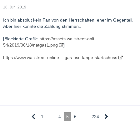
18. Juni 2019
Ich bin absolut kein Fan von den Herrschaften, eher im Gegenteil.
Aber hier könnte die Zählung stimmen..
[Blockierte Grafik:
https://assets.wallstreet-onli…
54/2019/06/18/natgas1.png
]
https://www.wallstreet-online.…gas-uso-lange-startschuss
1
…
4
5
6
…
224