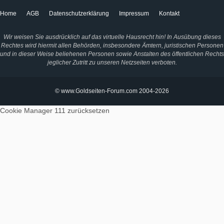
Home
AGB
Datenschutzerklärung
Impressum
Kontakt
Wir weisen Sie ausdrücklich auf das virtuelle Hausrecht hin! In Ausübung dieses
Rechtes wird hiermit allen Behörden, insbesondere Ämtern, juristischen Personen
und in dieser Weise beliehenen Personen sowie Anstalten des öffentlichen Rechts
jeglicher Zutritt zu unseren Netzseiten verboten.
© www.Goldseiten-Forum.com 2004-2026
Cookie Manager 111
zurücksetzen