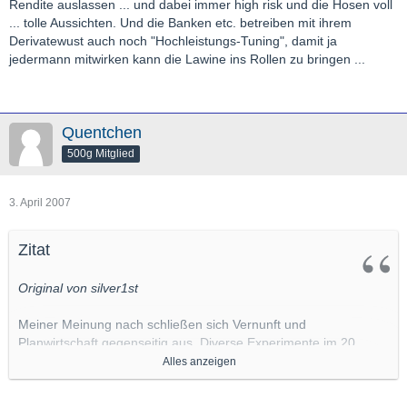
Rendite auslassen ... und dabei immer high risk und die Hosen voll
... tolle Aussichten. Und die Banken etc. betreiben mit ihrem
Derivatewust auch noch "Hochleistungs-Tuning", damit ja
jedermann mitwirken kann die Lawine ins Rollen zu bringen ...
Quentchen
500g Mitglied
3. April 2007
Zitat
Original von silver1st
Meiner Meinung nach schließen sich Vernunft und
Planwirtschaft gegenseitig aus. Diverse Experimente im 20.
Jahrhundert haben gezeigt, daß Planwirtschaft nicht auf Dauer
Alles anzeigen
funktionieren kann. Und etwas, was grundsätzlich nicht
funktionsfähig ist, ist auch nicht vernünftig. Planwirtschaft und