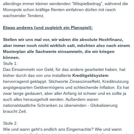
Ich hoffe, daß letztendlich die Vernunft siegt.
allerdings immer kleiner werdenden "Mitspielbeitrag", während die
Monopole schon kräftige Renten einfahren dürfen mit rasch
wachsender Tendenz.
silver1st
Etwas anderes (und zugleich ein Planspiel):
Stellen wir uns mal vor, wir wären die absolute Hochfinanz,
aber immer noch nicht wirklich satt, möchten also nach einem
Masterplan alle Sachwerte einsammeln, die wir kriegen
können.
Stufe 1:
Das Einsammeln von Geld, für das andere gearbeitet haben, hat
bisher durch das von uns installierte
Kreditgeldsystem
hervorragend geklappt. Stichworte Zinseszinseffekt, Kreditnutzung
angstgesparten Geldvermögens und schleichende Inflation. Es hat
zwar lange gedauert, aber aller Anfang ist schwer und es sollte ja
auch alles herausgeholt werden. Außerdem waren
nationalstaatliche Schranken zu überwinden - Globalisierung
braucht Zeit.
Stufe 2:
Wie und wann geht's endlich ans Eingemachte? Wie und wann