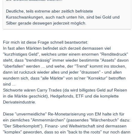
Deutliche, teils extreme aber zeitlich befristete
Kursschwankungen, auch nach unten hin, sind bei Gold und
Silber gerade deswegen jederzeit möglich.
Für mich ist diese Frage schnell beantwortet:
In fast allen Märkten befindet sich derzeit dermassen viel
"kurzfristiges Geld", welches unter einem enormen "Renditedruck"
steht, dass "trendmässig" immer wieder bestimmte "Assets" davon
"überfallen" werden ... und wehe, der "Trend" kommt ins stocken,
dann ist ruckzuck wieder alles und jeder "draussen" - und allen
wundern sich, dass "alle Märkte" von so'ner "Korrektur" betroffen
sind ...
Stichworte wären Carry Trades (da wird billigstes Geld auf Reisen
in die Märkte geschickt), Hedgefonds, ETF und die komplette
Derivateindustrie.
Diese "unvermeidliche" Re-Monetarisierung von EM halte ich für
ein ziemliches "Ammenmärchen" (passendes "Märchenbuch" dazu:
"Der Silberkomplott"). Finanz- und Weltwirtschaft sind dermassen
"komplex" geworden, dass so ein "back to the roots" nur noch dann