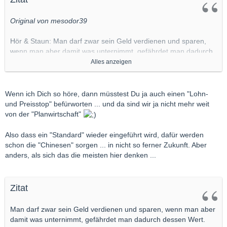
Original von mesodor39
Hör & Staun: Man darf zwar sein Geld verdienen und sparen,
wenn man aber damit was unternimmt, gefährdet man dadurch
dessen Wert.
Alles anzeigen
Aber das hast Du sicherlich nicht nur ehrlich gemeint, sondern
damit auch den Nagel auf den Kopf getroffen. Schon mal
Wenn ich Dich so höre, dann müsstest Du ja auch einen "Lohn-
darüber nachgedacht, daß man das Geld, was es bei einem die
und Preisstop" befürworten ... und da sind wir ja nicht mehr weit
Geldmenge begrenzenden Goldstandard nicht gibt auch nicht
von der "Planwirtschaft"
durch hastige Transaktionen entwerten kann?
Also dass ein "Standard" wieder eingeführt wird, dafür werden
Ich habe nichts gegen einen Goldstandard zu 20, 35 oder 50
schon die "Chinesen" sorgen ... in nicht so ferner Zukunft. Aber
Dollar die Feinunze. Absolut KEIN Problem für mich. Jedoch:
anders, als sich das die meisten hier denken ...
damit das möglich ist, müsste man die derzeit vorhandenen
Geldmengen aufetwa 0,5 Prozent oder noch weniger
"eindampfen". Dann stimmt auch dessen Kaufkraft wieder,
Zitat
sprich: 10 Dollar Monatseinkommen, 800 Golddollar für einen
tollen Mittelklassewagen, 2.000 Golddollar (40 bis 100 Unzen)
Man darf zwar sein Geld verdienen und sparen, wenn man aber
für ein tolles Haus und einen viertel Cent für eine große Kugel
damit was unternimmt, gefährdet man dadurch dessen Wert.
Eis. Soll mir recht sein.