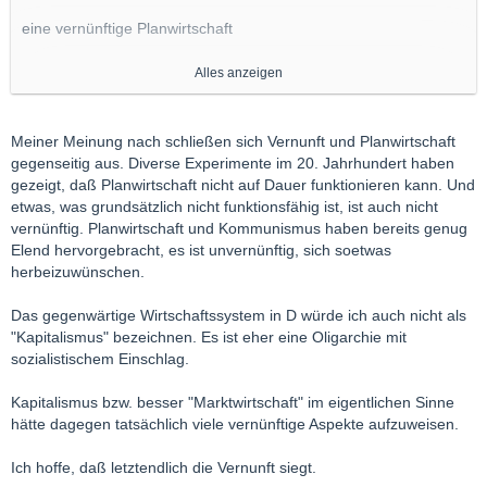
eine vernünftige Planwirtschaft
...
Alles anzeigen
wie der Kapitalismus mit seinen eigenen unsozialen Mitteln und
Wegen zu Boden gezwungen wird
Meiner Meinung nach schließen sich Vernunft und Planwirtschaft
gegenseitig aus. Diverse Experimente im 20. Jahrhundert haben
gezeigt, daß Planwirtschaft nicht auf Dauer funktionieren kann. Und
etwas, was grundsätzlich nicht funktionsfähig ist, ist auch nicht
vernünftig. Planwirtschaft und Kommunismus haben bereits genug
Elend hervorgebracht, es ist unvernünftig, sich soetwas
herbeizuwünschen.
Das gegenwärtige Wirtschaftssystem in D würde ich auch nicht als
"Kapitalismus" bezeichnen. Es ist eher eine Oligarchie mit
sozialistischem Einschlag.
Kapitalismus bzw. besser "Marktwirtschaft" im eigentlichen Sinne
hätte dagegen tatsächlich viele vernünftige Aspekte aufzuweisen.
Ich hoffe, daß letztendlich die Vernunft siegt.