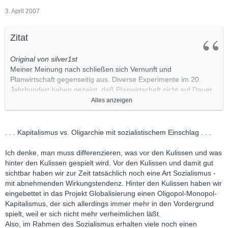
3. April 2007
Zitat
Original von silver1st
Meiner Meinung nach schließen sich Vernunft und
Planwirtschaft gegenseitig aus. Diverse Experimente im 20.
Jahrhundert haben gezeigt, daß Planwirtschaft nicht auf Dauer
funktionieren kann. Und etwas, was grundsätzlich nicht
Alles anzeigen
funktionsfähig ist, ist auch nicht vernünftig. Planwirtschaft und
Kommunismus haben bereits genug Elend hervorgebracht, es
ist unvernünftig, sich soetwas herbeizuwünschen.
. . . Kapitalismus vs. Oligarchie mit sozialistischem Einschlag . . .
Das gegenwärtige Wirtschaftssystem in D würde ich auch nicht
Ich denke, man muss differenzieren, was vor den Kulissen und was
als "Kapitalismus" bezeichnen. Es ist eher eine Oligarchie mit
hinter den Kulissen gespielt wird. Vor den Kulissen und damit gut
sozialistischem Einschlag.
sichtbar haben wir zur Zeit tatsächlich noch eine Art Sozialismus -
mit abnehmenden Wirkungstendenz. Hinter den Kulissen haben wir
Kapitalismus bzw. besser "Marktwirtschaft" im eigentlichen Sinne
eingebettet in das Projekt Globalisierung einen Oligopol-Monopol-
hätte dagegen tatsächlich viele vernünftige Aspekte
Kapitalismus, der sich allerdings immer mehr in den Vordergrund
aufzuweisen.
spielt, weil er sich nicht mehr verheimlichen läßt.
Also, im Rahmen des Sozialismus erhalten viele noch einen