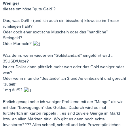
Wenige
)
dieses ominöse "gute Geld"?
Das, was Du/Ihr (und ich auch ein bisschen) kiloweise im Tresor
rumliegen habt?
Oder doch eher exotische Muscheln oder das "handliche"
Steingeld?
Oder Murmeln?
Was denn, wenn wieder ein "Goldstandard" eingeführt wird ...
35USD/Unze?
Ist der Dollar dann plötzlich mehr wert oder das Gold weniger oder
was?
Oder wenn man die "Bestände" an $ und Au einbezieht und gerecht
"zuteilt":
1mg Au/$?
Ehrlich gesagt sehe ich weniger Probleme mit der "Menge" als wie
mit den "Bewegungen" des Geldes. Dadurch wird es mal
fürchterlich im karton rappeln ... es sind zuviele Gierige im Markt
bzw. an allen Märkten tätig. Wo gibt es denn noch echte
Investoren???? Alles schnell, schnell und kein Prozentpünktchen