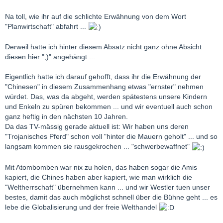
Kommunismus haben bereits genug Elend hervorgebracht, es
ist unvernünftig, sich soetwas herbeizuwünschen.
Na toll, wie ihr auf die schlichte Erwähnung von dem Wort
"Planwirtschaft" abfahrt ...
Das gegenwärtige Wirtschaftssystem in D würde ich auch nicht
als "Kapitalismus" bezeichnen. Es ist eher eine Oligarchie mit
Derweil hatte ich hinter diesem Absatz nicht ganz ohne Absicht
sozialistischem Einschlag.
diesen hier ";)" angehängt ...
Kapitalismus bzw. besser "Marktwirtschaft" im eigentlichen Sinne
Eigentlich hatte ich darauf gehofft, dass ihr die Erwähnung der
hätte dagegen tatsächlich viele vernünftige Aspekte
"Chinesen" in diesem Zusammenhang etwas "ernster" nehmen
aufzuweisen.
würdet. Das, was da abgeht, werden spätestens unsere Kindern
und Enkeln zu spüren bekommen ... und wir eventuell auch schon
Ich hoffe, daß letztendlich die Vernunft siegt.
ganz heftig in den nächsten 10 Jahren.
Da das TV-mässig gerade aktuell ist: Wir haben uns deren
"Trojanisches Pferd" schon voll "hinter die Mauern geholt" ... und so
silver1st
langsam kommen sie rausgekrochen ... "schwerbewaffnet"
Mit Atombomben war nix zu holen, das haben sogar die Amis
kapiert, die Chines haben aber kapiert, wie man wirklich die
"Weltherrschaft" übernehmen kann ... und wir Westler tuen unser
bestes, damit das auch möglichst schnell über die Bühne geht ... es
lebe die Globalisierung und der freie Welthandel