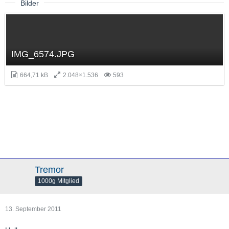
Bilder
IMG_6574.JPG
664,71 kB
2.048×1.536
593
Tremor
1000g Mitglied
13. September 2011