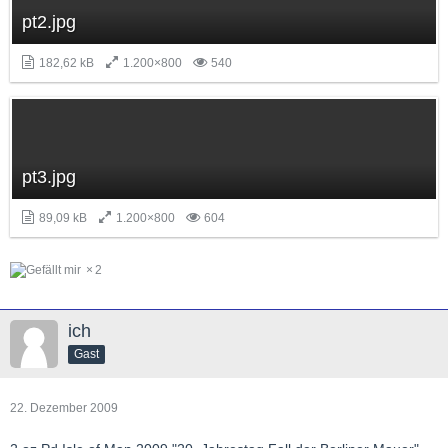
pt2.jpg
182,62 kB
1.200×800
540
pt3.jpg
89,09 kB
1.200×800
604
2
ich
Gast
22. Dezember 2009