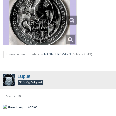
Einmal editiert, zuletzt von
MANNI ERDMANN
(
6. März 2019
)
Lupus
31000g Mitglied
6. März 2019
Danke.