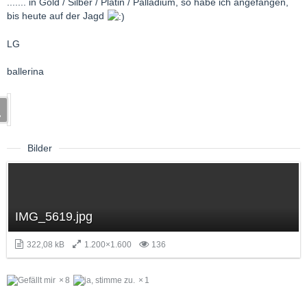
....... in Gold / Silber / Platin / Palladium, so habe ich angefangen,
bis heute auf der Jagd
LG
ballerina
Bilder
IMG_5619.jpg
322,08 kB
1.200×1.600
136
8
1