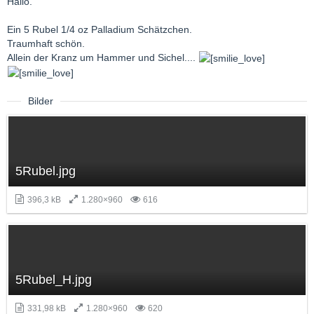
Hallo.
Ein 5 Rubel 1/4 oz Palladium Schätzchen.
Traumhaft schön.
Allein der Kranz um Hammer und Sichel....
Bilder
5Rubel.jpg
396,3 kB
1.280×960
616
5Rubel_H.jpg
331,98 kB
1.280×960
620