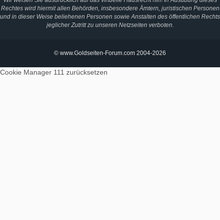
Wir weisen Sie ausdrücklich auf das virtuelle Hausrecht hin! In Ausübung dieses
Rechtes wird hiermit allen Behörden, insbesondere Ämtern, juristischen Personen
und in dieser Weise beliehenen Personen sowie Anstalten des öffentlichen Rechts
jeglicher Zutritt zu unseren Netzseiten verboten.
© www.Goldseiten-Forum.com 2004-2026
Cookie Manager 111
zurücksetzen