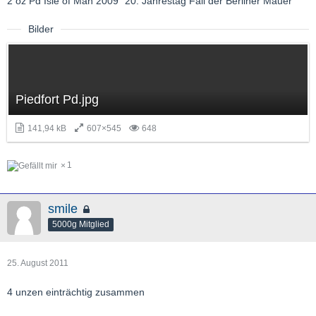
2 oz Pd Isle of Man 2009 "20. Jahrestag Fall der Berliner Mauer"
Bilder
Piedfort Pd.jpg
141,94 kB
607×545
648
1
smile
5000g Mitglied
25. August 2011
4 unzen einträchtig zusammen