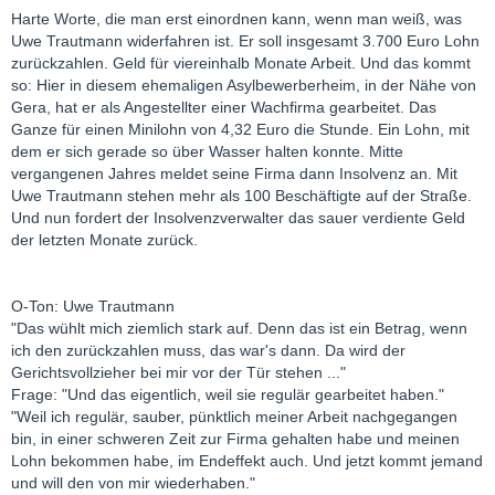
Harte Worte, die man erst einordnen kann, wenn man weiß, was
Uwe Trautmann widerfahren ist. Er soll insgesamt 3.700 Euro Lohn
zurückzahlen. Geld für viereinhalb Monate Arbeit. Und das kommt
so: Hier in diesem ehemaligen Asylbewerberheim, in der Nähe von
Gera, hat er als Angestellter einer Wachfirma gearbeitet. Das
Ganze für einen Minilohn von 4,32 Euro die Stunde. Ein Lohn, mit
dem er sich gerade so über Wasser halten konnte. Mitte
vergangenen Jahres meldet seine Firma dann Insolvenz an. Mit
Uwe Trautmann stehen mehr als 100 Beschäftigte auf der Straße.
Und nun fordert der Insolvenzverwalter das sauer verdiente Geld
der letzten Monate zurück.
O-Ton: Uwe Trautmann
"Das wühlt mich ziemlich stark auf. Denn das ist ein Betrag, wenn
ich den zurückzahlen muss, das war's dann. Da wird der
Gerichtsvollzieher bei mir vor der Tür stehen ..."
Frage: "Und das eigentlich, weil sie regulär gearbeitet haben."
"Weil ich regulär, sauber, pünktlich meiner Arbeit nachgegangen
bin, in einer schweren Zeit zur Firma gehalten habe und meinen
Lohn bekommen habe, im Endeffekt auch. Und jetzt kommt jemand
und will den von mir wiederhaben."