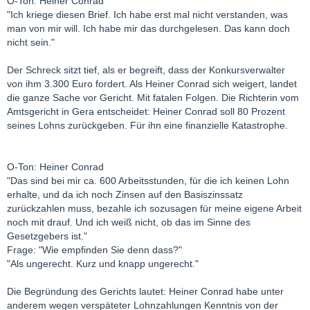
O-Ton: Heiner Conrad
"Ich kriege diesen Brief. Ich habe erst mal nicht verstanden, was
man von mir will. Ich habe mir das durchgelesen. Das kann doch
nicht sein."
Der Schreck sitzt tief, als er begreift, dass der Konkursverwalter
von ihm 3.300 Euro fordert. Als Heiner Conrad sich weigert, landet
die ganze Sache vor Gericht. Mit fatalen Folgen. Die Richterin vom
Amtsgericht in Gera entscheidet: Heiner Conrad soll 80 Prozent
seines Lohns zurückgeben. Für ihn eine finanzielle Katastrophe.
O-Ton: Heiner Conrad
"Das sind bei mir ca. 600 Arbeitsstunden, für die ich keinen Lohn
erhalte, und da ich noch Zinsen auf den Basiszinssatz
zurückzahlen muss, bezahle ich sozusagen für meine eigene Arbeit
noch mit drauf. Und ich weiß nicht, ob das im Sinne des
Gesetzgebers ist."
Frage: "Wie empfinden Sie denn dass?"
"Als ungerecht. Kurz und knapp ungerecht."
Die Begründung des Gerichts lautet: Heiner Conrad habe unter
anderem wegen verspäteter Lohnzahlungen Kenntnis von der