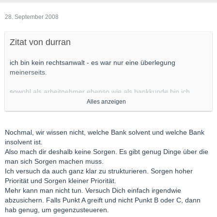
28. September 2008
Zitat von durran
ich bin kein rechtsanwalt - es war nur eine überlegung
meinerseits.
sowohl als arbeitnehmer ebenso wie als bankkunde bin ich
gläubiger - dem arbeitgeber überlasse ich meine arbeitskraft
Alles anzeigen
und der bank mein geld .
beide stehen in meiner schuld - der arbeitgeber mit lohn und die
Nochmal, wir wissen nicht, welche Bank solvent und welche Bank
bank mit geld.
insolvent ist.
Also mach dir deshalb keine Sorgen. Es gibt genug Dinge über die
beides fließt in die aktiva des unternehmens ein - die bank hat
man sich Sorgen machen muss.
eigenkapital ( mein guthaben ) und der arbeitgeber hat
Ich versuch da auch ganz klar zu strukturieren. Sorgen hoher
eigenkapital in form meiner im voraus geleisteten tätigkeit.
Priorität und Sorgen kleiner Priorität.
Mehr kann man nicht tun. Versuch Dich einfach irgendwie
das insolvenzecht unterscheidet nicht zwischen arbeitgeber und
abzusichern. Falls Punkt A greift und nicht Punkt B oder C, dann
bank - da zählt nur schuldner und gläubiger .
hab genug, um gegenzusteueren.