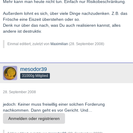
Mehr kann man heute nicht tun. Einfach nur Risikobeschränkung.
und meiner auffassung nach kann mit einem bankkunden das
gleiche machen wie mit einem arbeitnehmer.
Außerdem lohnt es sich, über viele Dinge nachzudenken. Z.B. das
zumindest lhnt es sich darüber nachzudenken
Frösche eine Eiszeit überstehen oder so.
Denk nur über das nach, was Du auch realisieren kannst, alles
andere ist destruktiv.
Einmal editiert, zuletzt von
Maximilian
(
28. September 2008
)
mesodor39
31000g Mitglied
28. September 2008
jedoch: Keiner muss freiwillig einer solchen Forderung
nachkommen. Dann geht es vor Gericht. Und…
Anmelden oder registrieren