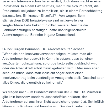
zu einem Interview schon bereit erklärt, doch dann macht er einen
Rückzieher. In einem Fax heißt es, man fühle sich im Recht, die
Problematik sei jedoch zu kompliziert, sie in einem Fernsehbeitrag
darzustellen. Ein krasser Einzelfall? - Von wegen. Beim
sächsischen DGB beispielsweise sind mittlerweile vier
vergleichbare Fälle bekannt. Sollten weitere Gerichte die
Lohnanfechtungen bestätigen, hätte das folgenschwere
Auswirkungen auf Betriebe in ganz Deutschland.
O-Ton: Jürgen Baumann, DGB-Rechtsschutz Sachsen
"Wenn sie den Insolvenzverwaltern folgen, müsste man alle
Arbeitnehmer bundesweit in Kenntnis setzen, dass bei einer
verzögerten Lohnzahlung, sofort de facto selbst gekündigt wird
oder die Arbeitskraft sofort zurückgehalten wird. Oder man eben
schauen muss, dass man vielleicht sogar selbst einen
Insolvenzantrag beim zuständigen Amtsgericht stellt. Das sind aber
alles Dinge, die eigentlich so keiner will."
Wir fragen nach - im Bundesministerium der Justiz. Die Ministerin
gibt kein Interview, sondern lässt schriftlich erklären, der
Arbeitnehmer sei aus ihrer Sicht ausreichend geschützt. Schließlich
könne er ja Konkursgeld beantragen. Das deckt jedoch die