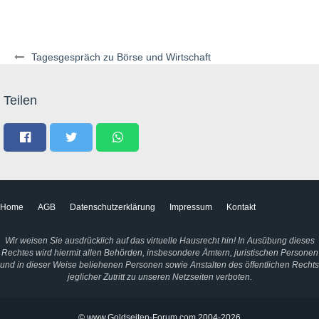
Tagesgespräch zu Börse und Wirtschaft
Teilen
Home
AGB
Datenschutzerklärung
Impressum
Kontakt
Wir weisen Sie ausdrücklich auf das virtuelle Hausrecht hin! In Ausübung dieses
Rechtes wird hiermit allen Behörden, insbesondere Ämtern, juristischen Personen
und in dieser Weise beliehenen Personen sowie Anstalten des öffentlichen Rechts
jeglicher Zutritt zu unseren Netzseiten verboten.
© www.Goldseiten-Forum.com 2004-2026