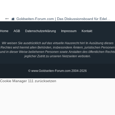
Goldseiten-Forum.com | Das Diskussionsboard für Edelmetalle & Rohstoffe
Home
AGB
Datenschutzerklärung
Impressum
Kontakt
Wir weisen Sie ausdrücklich auf das virtuelle Hausrecht hin! In Ausübung dieses
Rechtes wird hiermit allen Behörden, insbesondere Ämtern, juristischen Personen
und in dieser Weise beliehenen Personen sowie Anstalten des öffentlichen Rechts
jeglicher Zutritt zu unseren Netzseiten verboten.
© www.Goldseiten-Forum.com 2004-2026
Cookie Manager 111
zurücksetzen