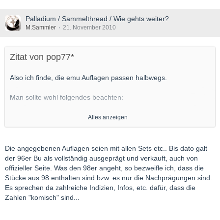
Palladium / Sammelthread / Wie gehts weiter?
M.Sammler
21. November 2010
Zitat von pop77*
Also ich finde, die emu Auflagen passen halbwegs.
Man sollte wohl folgendes beachten:
- beim Emu 1996 Bullion ist denke ich das Set mit Telefonkarte
Alles anzeigen
nicht drin, das hat eine Auflage von 2500 Stück (ob die
ausgeprägt wurden?)
- Der emu 1998 ist in 2 Abschnitten geprägt worden. ca. 750
Die angegebenen Auflagen seien mit allen Sets etc.. Bis dato galt
Stück 1998 und ich denke an die 2000 im Jahr 2005 (oder war
der 96er Bu als vollständig ausgeprägt und verkauft, auch von
es 2006?)
offizieller Seite. Was den 98er angeht, so bezweifle ich, dass die
- Von den emus 1996-1998 sind im Jahr 2000 etliche in der
Stücke aus 98 enthalten sind bzw. es nur die Nachprägungen sind.
Schmelze gelandet. Davon sind die nachgeprägten 1998er nicht
Es sprechen da zahlreiche Indizien, Infos, etc. dafür, dass die
betroffen. Das erklärt halbwegs die Häufigkeit wie oft die Emus
Zahlen "komisch" sind...
auftauchen.