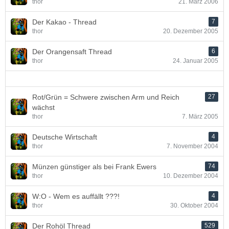
thor
21. März 2006
Der Kakao - Thread
7
thor
20. Dezember 2005
Der Orangensaft Thread
6
thor
24. Januar 2005
Rot/Grün = Schwere zwischen Arm und Reich
27
wächst
thor
7. März 2005
Deutsche Wirtschaft
4
thor
7. November 2004
Münzen günstiger als bei Frank Ewers
74
thor
10. Dezember 2004
W:O - Wem es auffällt ???!
4
thor
30. Oktober 2004
Der Rohöl Thread
529