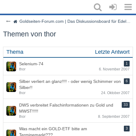
Goldseiten-Forum.com | Das Diskussionsboard für Edelmetalle & Rohstoffe
Themen von thor
Thema
Letzte Antwort
Selenium-74
1
thor
6. November 2007
Silber verliert an glanz!!!! - oder wenig Schimmer von
6
Silber!!
thor
24. Oktober 2007
DWS verbreitet Falschinformationen zu Gold und
33
MWST!!!!!
thor
8. September 2007
Was macht ein GOLD-ETF bitte am
3
Terminemarkt???