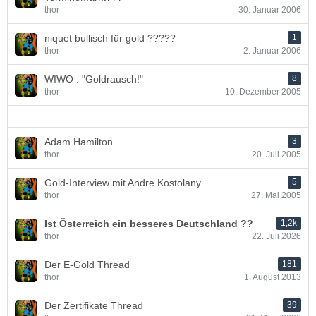
thor
30. Januar 2006
niquet bullisch für gold ?????
1
thor
2. Januar 2006
WIWO : "Goldrausch!"
8
thor
10. Dezember 2005
Adam Hamilton
3
thor
20. Juli 2005
Gold-Interview mit Andre Kostolany
5
thor
27. Mai 2005
Ist Österreich ein besseres Deutschland ??
1,2k
thor
22. Juli 2026
Der E-Gold Thread
181
thor
1. August 2013
Der Zertifikate Thread
39