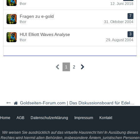
thor
12. Juni 2018
Fragen zu e-gold
7
thor
31. Oktober 2004
HUI Elliott Waves Analyse
3
thor
29. August 2004
1
2
Goldseiten-Forum.com | Das Diskussionsboard für Edelmetalle & Rohstoffe
Home
AGB
Datenschutzerklärung
Impressum
Kontakt
Wir weisen Sie ausdrücklich auf das virtuelle Hausrecht hin! In Ausübung dieses
Rechtes wird hiermit allen Behörden, insbesondere Ämtern, juristischen Personen