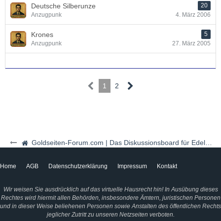
Deutsche Silberunze
20
Anzugpunk
4. März 2006
Krones
5
Anzugpunk
27. März 2005
1
2
Goldseiten-Forum.com | Das Diskussionsboard für Edelmetalle & Rohstoffe
Home
AGB
Datenschutzerklärung
Impressum
Kontakt
Wir weisen Sie ausdrücklich auf das virtuelle Hausrecht hin! In Ausübung dieses
Rechtes wird hiermit allen Behörden, insbesondere Ämtern, juristischen Personen
und in dieser Weise beliehenen Personen sowie Anstalten des öffentlichen Rechts
jeglicher Zutritt zu unseren Netzseiten verboten.