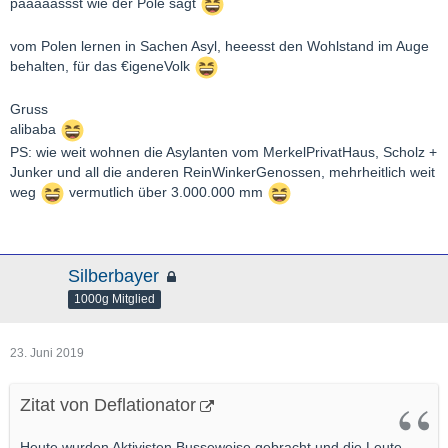
paaaaassst wie der Pole sagt
vom Polen lernen in Sachen Asyl, heeesst den Wohlstand im Auge
behalten, für das €igeneVolk
Gruss
alibaba
PS: wie weit wohnen die Asylanten vom MerkelPrivatHaus, Scholz +
Junker und all die anderen ReinWinkerGenossen, mehrheitlich weit
weg
vermutlich über 3.000.000 mm
Silberbayer
1000g Mitglied
23. Juni 2019
Zitat von Deflationator
Heute wurden Aktivisten Busseweise gebracht und die Leute