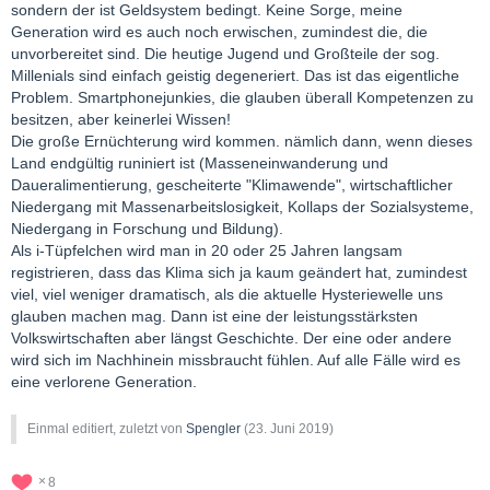
sondern der ist Geldsystem bedingt. Keine Sorge, meine
Generation wird es auch noch erwischen, zumindest die, die
unvorbereitet sind. Die heutige Jugend und Großteile der sog.
Millenials sind einfach geistig degeneriert. Das ist das eigentliche
Problem. Smartphonejunkies, die glauben überall Kompetenzen zu
besitzen, aber keinerlei Wissen!
Die große Ernüchterung wird kommen. nämlich dann, wenn dieses
Land endgültig runiniert ist (Masseneinwanderung und
Daueralimentierung, gescheiterte "Klimawende", wirtschaftlicher
Niedergang mit Massenarbeitslosigkeit, Kollaps der Sozialsysteme,
Niedergang in Forschung und Bildung).
Als i-Tüpfelchen wird man in 20 oder 25 Jahren langsam
registrieren, dass das Klima sich ja kaum geändert hat, zumindest
viel, viel weniger dramatisch, als die aktuelle Hysteriewelle uns
glauben machen mag. Dann ist eine der leistungsstärksten
Volkswirtschaften aber längst Geschichte. Der eine oder andere
wird sich im Nachhinein missbraucht fühlen. Auf alle Fälle wird es
eine verlorene Generation.
Einmal editiert, zuletzt von
Spengler
(
23. Juni 2019
)
8