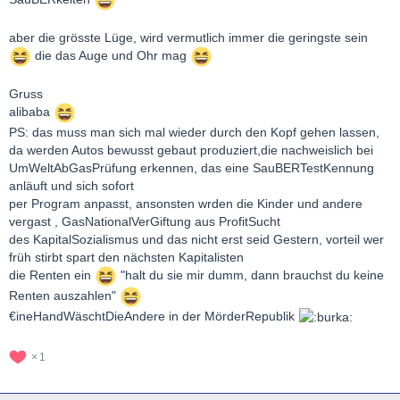
aber die grösste Lüge, wird vermutlich immer die geringste sein
die das Auge und Ohr mag
Gruss
alibaba
PS: das muss man sich mal wieder durch den Kopf gehen lassen,
da werden Autos bewusst gebaut produziert,die nachweislich bei
UmWeltAbGasPrüfung erkennen, das eine SauBERTestKennung
anläuft und sich sofort
per Program anpasst, ansonsten wrden die Kinder und andere
vergast , GasNationalVerGiftung aus ProfitSucht
des KapitalSozialismus und das nicht erst seid Gestern, vorteil wer
früh stirbt spart den nächsten Kapitalisten
die Renten ein
"halt du sie mir dumm, dann brauchst du keine
Renten auszahlen"
€ineHandWäschtDieAndere in der MörderRepublik
1