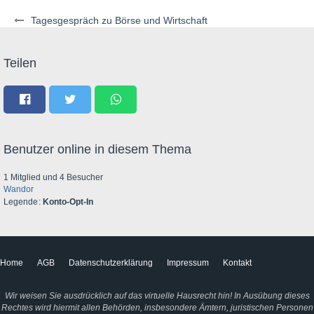
Tagesgespräch zu Börse und Wirtschaft
Teilen
Benutzer online in diesem Thema
1 Mitglied und 4 Besucher
Wandor
Legende
Konto-Opt-In
Home
AGB
Datenschutzerklärung
Impressum
Kontakt
Wir weisen Sie ausdrücklich auf das virtuelle Hausrecht hin! In Ausübung dieses
Rechtes wird hiermit allen Behörden, insbesondere Ämtern, juristischen Personen