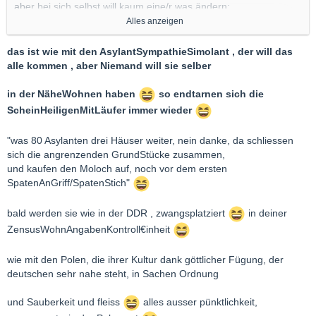
aber bei sich selbst will kaum eine/r was ändern:
Alles anzeigen
https://www.spiegel.de/wirtsch…aubsplaene-a-1272489.html
das ist wie mit den AsylantSympathieSimolant , der will das
Läuft mit dem Klima, wenn die anderen nicht fliegen und zu
alle kommen , aber Niemand will sie selber
Fuß gehen...
in der NäheWohnen haben
so endtarnen sich die
Liebe Grüße
ScheinHeiligenMitLäufer immer wieder
Marek
"was 80 Asylanten drei Häuser weiter, nein danke, da schliessen
sich die angrenzenden GrundStücke zusammen,
und kaufen den Moloch auf, noch vor dem ersten
SpatenAnGriff/SpatenStich"
bald werden sie wie in der DDR , zwangsplatziert
in deiner
ZensusWohnAngabenKontroll€inheit
wie mit den Polen, die ihrer Kultur dank göttlicher Fügung, der
deutschen sehr nahe steht, in Sachen Ordnung
und Sauberkeit und fleiss
alles ausser pünktlichkeit,