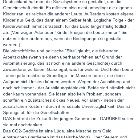
Deutschland hat man die Sozialsysteme so gestaltet, das die
Gemeinschaft eintritt. Es müssen also nicht unbedingt die eigenen
Kinder ran, es reichen die anderer Leute. Außerdem kosten eigene
Kinder nur Geld, das dann einem Selber fehlt. Logische Folge - der
Kinderwunsch nimmt drastisch, für das Land längerfristig tödlich,
ab. (Von wegen Adenauer "Kinder kriegen die Leute immer." Sie
nutzen lieber andere aus, wenn die Bedingungen so gestaltet
werden.)
Die wirtschftliche und politische "Elite" glaubt, die fehlenden
Arbeitskräfte (wenn sie denn überhaupt fehlen auf Grund der
Automatisierung, das ist noch eine andere Geschichte) durch
Zuwanderer zu lösen. Ganz egal, was für welche. Und holen Leute
- ohne jede rechtliche Grundlage - in Massen herein, die diese
Aufgabe nicht leisten können werden. Wegen der Ausbildung und -
noch schlimmer - der Ausbildungsfähigkeit. Beide sind nämlich nicht
oder kaum vorhanden. Sie lösen also kein Problem, sondern
schaffen ein zusätzliches dickes Neues. Vor allem - neben der
zusätzlichen Kosten - durch ihre soziale Unverträglichkeit. Das ist
Sprengstoff für die Gesellschaften.
DAS bedroht die Zukunft der jungen Generation,. DARÜBER sollten
sie mal nachdenken.
Das CO2-Gedöns ist eine Lüge, eine Masche zum Geld
einstreichen (verdienen ist das falsche Wort). Über Steuern und