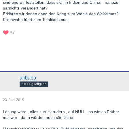
sind und wir feststellen, dass sich in Indien und China... nahezu
garnichts verändert hat?
Erklären wir denen dann den Krieg zum Wohle des Weltklimas?
Klimawahn führt zum Totalitarismus.
7
alibaba
31000g Mitglied
23. Juni 2019
Lösung wäre , alles zurück rudern , auf NULL , so wie es Früher
mal war , dann würden auch sämtliche
MenschenVerGaser keine RückRufAktivitäten vornehmen und das