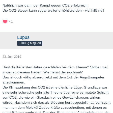
Natürlich war dann der Kampf gegen CO2 erfolgreich.
Die CO2-Steuer kann sogar weiter erhöht werden - viel hilft viel!
1
Lupus
31000g Mitglied
23. Juni 2019
Hast du die letzten Jahre geschlafen bei dem Thema? Stöber mal
in genau diesenn Faden. Wie heisst der nochmal?
Das ist doch völlig absurd, jetzt mit dem 1x1 der Angsttrompeter
anzukommen.
Die Klimawirkung des CO2 ist eine dienliche Lüge. Grundlage war
eine sehr schwache sehr alte Theorie über eine vermutete Schicht
von CO2, die wie ein Glasdach eines Gewächshauses wirken
würde. Nachdem sich das als Blödsinn herausgestellt hat, verrsucht
man nun dem Molekül Zauberkräfte zuzuschreiben, mit denen es
quasi Wärme produziert. Das der Planet einen Atmosphäre hat, die