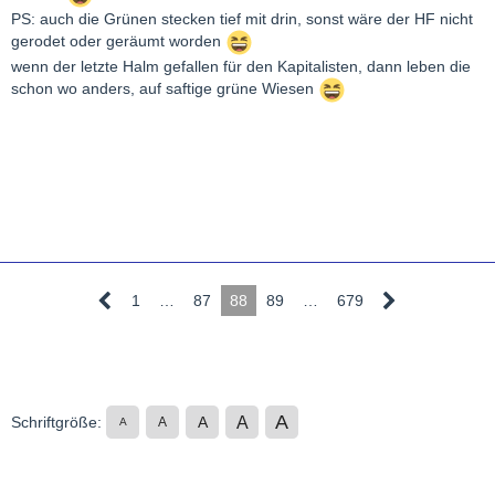
PS: auch die Grünen stecken tief mit drin, sonst wäre der HF nicht
gerodet oder geräumt worden
wenn der letzte Halm gefallen für den Kapitalisten, dann leben die
schon wo anders, auf saftige grüne Wiesen
1
…
87
88
89
…
679
A
A
Schriftgröße:
A
A
A