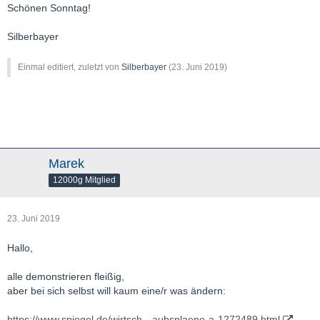
Schönen Sonntag!
Silberbayer
Einmal editiert, zuletzt von
Silberbayer
(
23. Juni 2019
)
Marek
12000g Mitglied
23. Juni 2019
Hallo,
alle demonstrieren fleißig,
aber bei sich selbst will kaum eine/r was ändern:
https://www.spiegel.de/wirtsch…aubsplaene-a-1272489.html