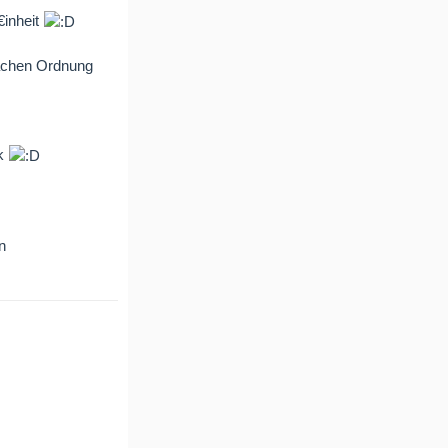
inheit
 Sachen Ordnung
lk
n