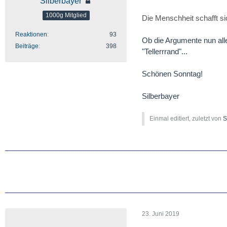
Silberbayer
1000g Mitglied
Die Menschheit schafft si
Reaktionen
93
Ob die Argumente nun alle
Beiträge
398
"Tellerrrand"...
Schönen Sonntag!
Silberbayer
Einmal editiert, zuletzt von
S
23. Juni 2019