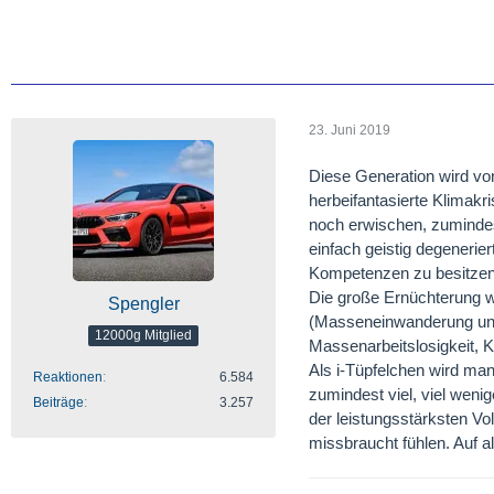
23. Juni 2019
Diese Generation wird vo
herbeifantasierte Klimakr
noch erwischen, zumindest
einfach geistig degenerie
Kompetenzen zu besitzen,
Die große Ernüchterung w
Spengler
(Masseneinwanderung und 
12000g Mitglied
Massenarbeitslosigkeit, 
Als i-Tüpfelchen wird man
Reaktionen
6.584
zumindest viel, viel weni
Beiträge
3.257
der leistungsstärksten Vo
missbraucht fühlen. Auf al