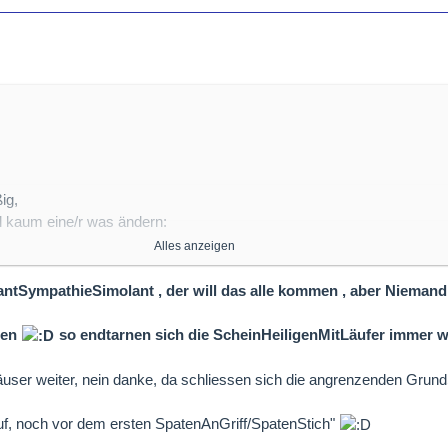
ig,
ll kaum eine/r was ändern:
Alles anzeigen
e/wirtsch…aubsplaene-a-1272489.html
antSympathieSimolant , der will das alle kommen , aber Niemand w
 wenn die anderen nicht fliegen und zu Fuß gehen...
ben
so endtarnen sich die ScheinHeiligenMitLäufer immer 
äuser weiter, nein danke, da schliessen sich die angrenzenden Grun
f, noch vor dem ersten SpatenAnGriff/SpatenStich"