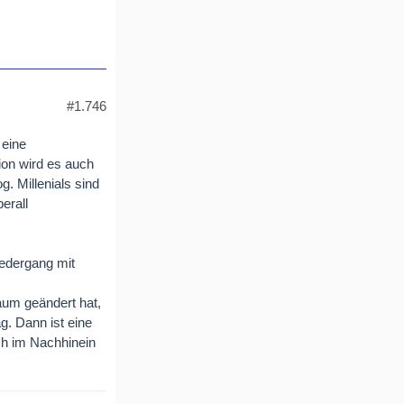
#1.746
 eine
ion wird es auch
. Millenials sind
erall
iedergang mit
aum geändert hat,
g. Dann ist eine
ich im Nachhinein