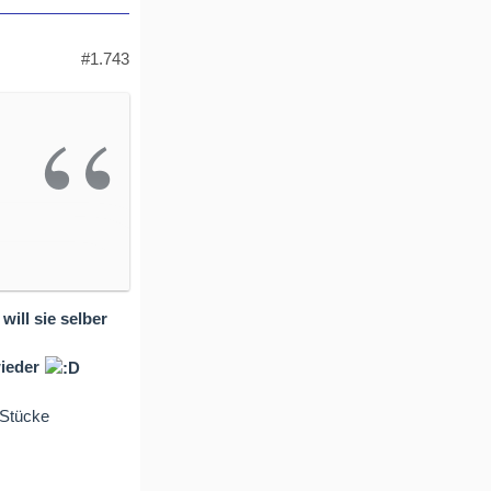
#1.743
ill sie selber
wieder
dStücke