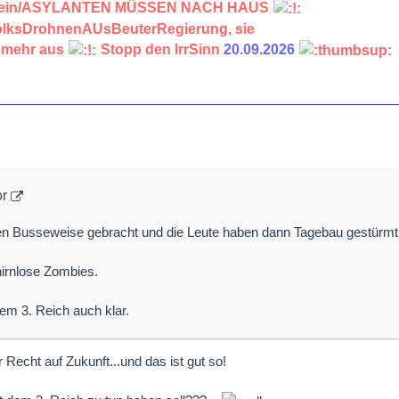
chein/ASYLANTEN MÜSSEN NACH HAUS
VolksDrohnenAUsBeuterRegierung, sie
 mehr aus
Stopp den IrrSinn
20.09.2026
or
en Busseweise gebracht und die Leute haben dann Tagebau gestürmt
hirnlose Zombies.
em 3. Reich auch klar.
r Recht auf Zukunft...und das ist gut so!