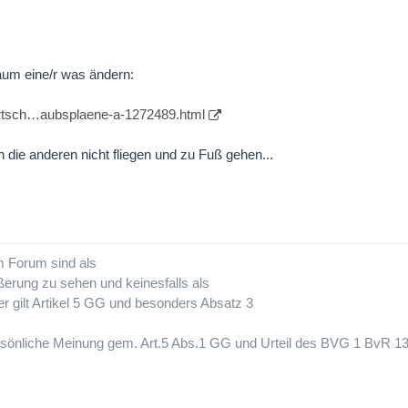
kaum eine/r was ändern:
wirtsch…aubsplaene-a-1272489.html
 die anderen nicht fliegen und zu Fuß gehen...
em Forum sind als
ßerung zu sehen und keinesfalls als
r gilt Artikel 5 GG und besonders Absatz 3
persönliche Meinung gem. Art.5 Abs.1 GG und Urteil des BVG 1 BvR 1