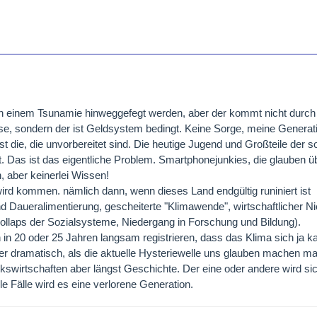
n einem Tsunamie hinweggefegt werden, aber der kommt nicht durch
ise, sondern der ist Geldsystem bedingt. Keine Sorge, meine Generat
 die, die unvorbereitet sind. Die heutige Jugend und Großteile der sog
rt. Das ist das eigentliche Problem. Smartphonejunkies, die glauben üb
 aber keinerlei Wissen!
ird kommen. nämlich dann, wenn dieses Land endgültig runiniert ist
Daueralimentierung, gescheiterte "Klimawende", wirtschaftlicher N
Kollaps der Sozialsysteme, Niedergang in Forschung und Bildung).
 in 20 oder 25 Jahren langsam registrieren, dass das Klima sich ja k
ger dramatisch, als die aktuelle Hysteriewelle uns glauben machen ma
lkswirtschaften aber längst Geschichte. Der eine oder andere wird s
le Fälle wird es eine verlorene Generation.