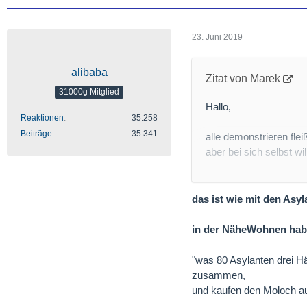
23. Juni 2019
alibaba
Zitat von Marek
31000g Mitglied
Hallo,
Reaktionen
35.258
Beiträge
35.341
alle demonstrieren fleiß
aber bei sich selbst wi
https://www.spiegel.d
das ist wie mit den Asyl
Läuft mit dem Klima,
in der NäheWohnen ha
Liebe Grüße
Marek
"was 80 Asylanten drei H
zusammen,
und kaufen den Moloch au