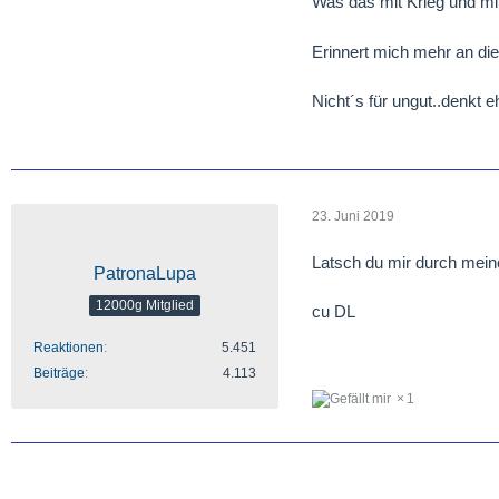
Was das mit Krieg und mit
Erinnert mich mehr an die
Nicht´s für ungut..denkt 
23. Juni 2019
Latsch du mir durch mein
PatronaLupa
12000g Mitglied
cu DL
Reaktionen
5.451
Beiträge
4.113
1