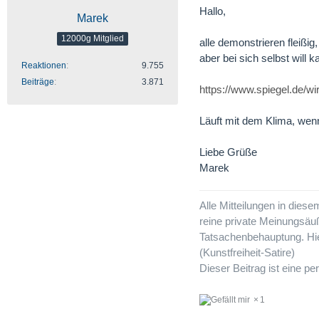
Hallo,
Marek
12000g Mitglied
alle demonstrieren fleißig,
aber bei sich selbst will 
Reaktionen
9.755
Beiträge
3.871
https://www.spiegel.de/
Läuft mit dem Klima, wenn
Liebe Grüße
Marek
Alle Mitteilungen in dies
reine private Meinungsäu
Tatsachenbehauptung. Hie
(Kunstfreiheit-Satire)
Dieser Beitrag ist eine 
1