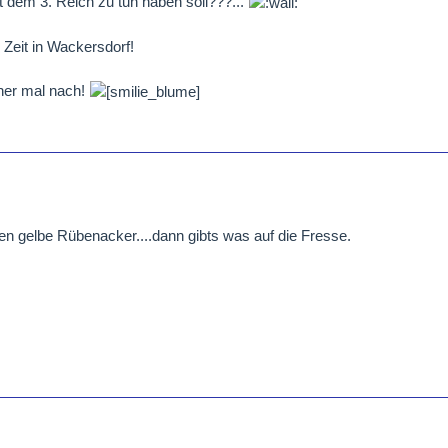
 dem 3. Reich zu tun haben soll???...
 Zeit in Wackersdorf!
eher mal nach!
en gelbe Rübenacker....dann gibts was auf die Fresse.