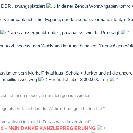
er DDR , zwangsplatziert
in deiner ZensusWohnAngabenKontroll€
rer Kultur dank göttlicher Fügung, der deutschen sehr nahe steht, in
alles ausser pünktlichkeit, paaaaassst wie der Pole sagt
en Asyl, heeesst den Wohlstand im Auge behalten, für das €igeneVo
Asylanten vom MerkelPrivatHaus, Scholz + Junker und all die andere
rheitlich weit weg
vermutlich über 3.000.000 mm
lass ich mich nieder ,ansonsten geh ich wieder "
üge als erste auf ,bis die Wahrheit ausgeschlafen hat "
lt verantwortlich ,nicht für das was du verstehst"
land = N€IN DANKE KANZLERREGIERUHNG