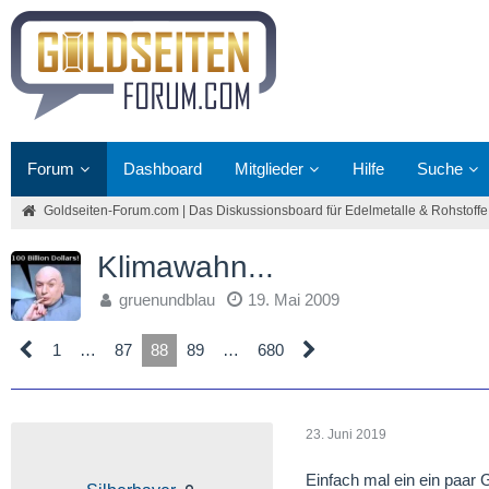
Forum
Dashboard
Mitglieder
Hilfe
Suche
Goldseiten-Forum.com | Das Diskussionsboard für Edelmetalle & Rohstoffe
Klimawahn...
gruenundblau
19. Mai 2009
1
…
87
88
89
…
680
23. Juni 2019
Einfach mal ein ein paar