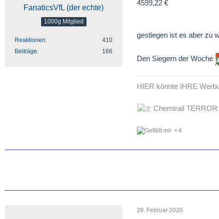
4599,22 €
FanaticsVfL (der echte)
1000g Mitglied
gestiegen ist es aber zu 
Reaktionen
410
Beiträge
166
Den Siegern der Woche
HIER könnte IHRE Werb
Chemtrail TERROR
4
28. Februar 2026