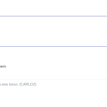
nern
a wos lossn. (CARLOZ)