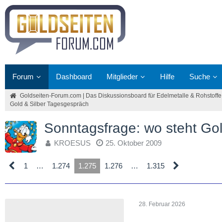
Forum
Dashboard
Mitglieder
Hilfe
Suche
Goldseiten-Forum.com | Das Diskussionsboard für Edelmetalle & Rohstoffe
Gold & Silber Tagesgespräch
Sonntagsfrage: wo steht G
KROESUS
25. Oktober 2009
1
…
1.274
1.275
1.276
…
1.315
28. Februar 2026