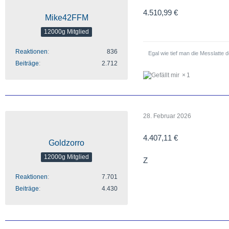
4.510,99 €
Mike42FFM
12000g Mitglied
Reaktionen
836
Egal wie tief man die Messlatte
Beiträge
2.712
1
28. Februar 2026
4.407,11 €
Goldzorro
12000g Mitglied
Z
Reaktionen
7.701
Beiträge
4.430