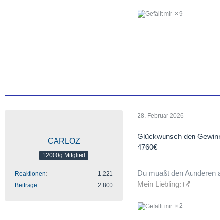
9
28. Februar 2026
Glückwunsch den Gewin
CARLOZ
4760€
12000g Mitglied
Du muaßt den Aunderen 
Reaktionen
1.221
Mein Liebling:
Beiträge
2.800
2