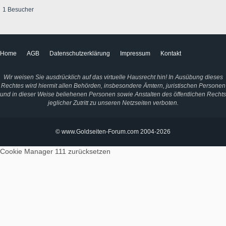
1 Besucher
Home
AGB
Datenschutzerklärung
Impressum
Kontakt
Wir weisen Sie ausdrücklich auf das virtuelle Hausrecht hin! In Ausübung dieses
Rechtes wird hiermit allen Behörden, insbesondere Ämtern, juristischen Personen
und in dieser Weise beliehenen Personen sowie Anstalten des öffentlichen Rechts
jeglicher Zutritt zu unseren Netzseiten verboten.
© www.Goldseiten-Forum.com 2004-2026
Cookie Manager 111
zurücksetzen