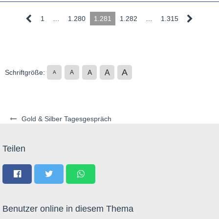
1
…
1.280
1.281
1.282
…
1.315
A
A
Schriftgröße:
A
A
A
Gold & Silber Tagesgespräch
Teilen
Benutzer online in diesem Thema