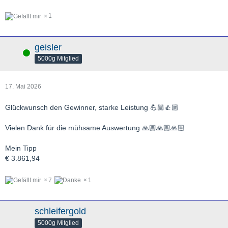
1
geisler
Online
5000g Mitglied
17. Mai 2026
Glückwunsch den Gewinner, starke Leistung 💪🏼👍🏼
Vielen Dank für die mühsame Auswertung 🙏🏼🙏🏼🙏🏼
Mein Tipp
€ 3.861,94
7
1
schleifergold
5000g Mitglied