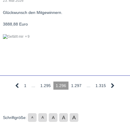
23. Mai 2026
Glückwunsch den Mitgewinnern.
3888,88 Euro
9
1
…
1.295
1.296
1.297
…
1.315
A
A
Schriftgröße:
A
A
A