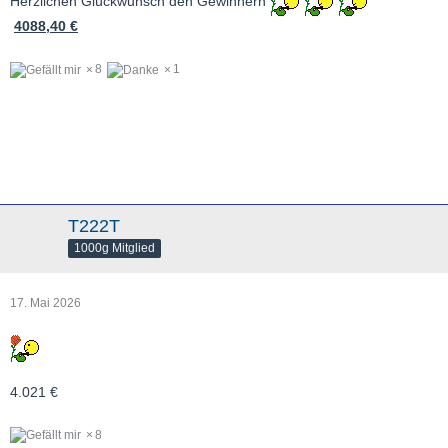
Herzlichen Glückwunsch den Gewinnern
4088,40 €
8
1
T222T
1000g Mitglied
17. Mai 2026
4.021 €
8