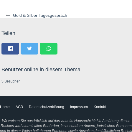
Gold & Silber Tagesgespräch
Teilen
Benutzer online in diesem Thema
5 Besucher
Home
AGB
Datenschutzerklärung
Impressum
Kontakt
Wir weisen Sie ausdrücklich auf das virtuelle Hausrecht hin! In Ausübung dieses
Rechtes wird hiermit allen Behörden, insbesondere Ämtern, juristischen Personen
und in dieser Weise beliehenen Personen sowie Anstalten des öffentlichen Rechts