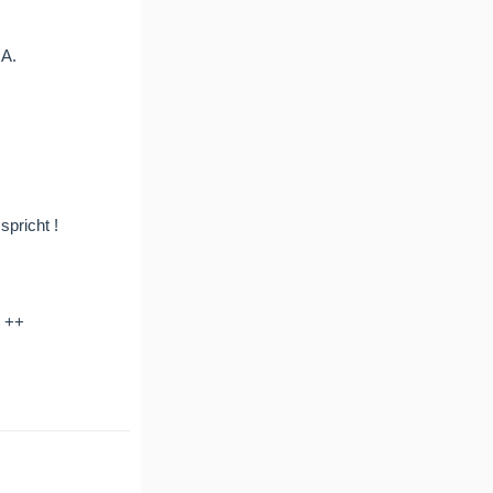
 A.
spricht !
$ ++