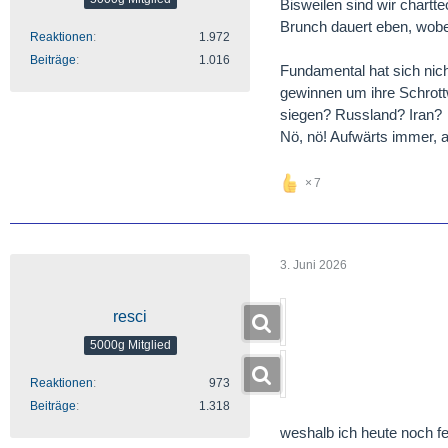
Bisweilen sind wir chart
Brunch dauert eben, wobei
Reaktionen
1.972
Beiträge
1.016
Fundamental hat sich nic
gewinnen um ihre Schrott
siegen? Russland? Iran?
Nö, nö! Aufwärts immer, a
7
3. Juni 2026
resci
5000g Mitglied
Reaktionen
973
Beiträge
1.318
weshalb ich heute noch fe