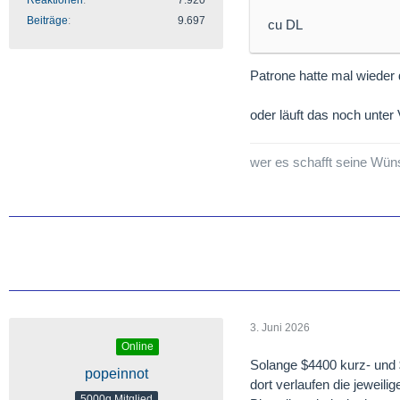
Reaktionen
7.920
Beiträge
9.697
cu DL
Patrone hatte mal wieder 
oder läuft das noch unte
wer es schafft seine Wün
3. Juni 2026
Online
Solange $4400 kurz- und $4
popeinnot
dort verlaufen die jeweili
5000g Mitglied