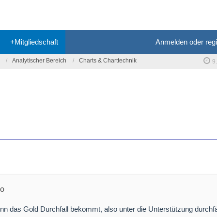
+Mitgliedschaft
Anmelden oder regi
Analytischer Bereich
Charts & Charttechnik
9
po
n das Gold Durchfall bekommt, also unter die Unterstützung durchfäl