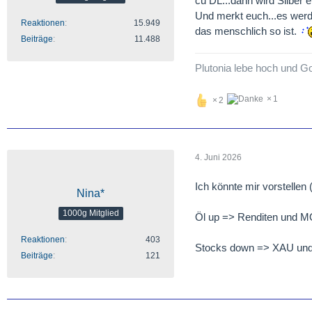
cu DL...dann wird Silber e
Und merkt euch...es werde
Reaktionen
15.949
das menschlich so ist.
Beiträge
11.488
Plutonia lebe hoch und Go
1
2
4. Juni 2026
Ich könnte mir vorstellen
Nina*
1000g Mitglied
Öl up => Renditen und 
Reaktionen
403
Stocks down => XAU un
Beiträge
121