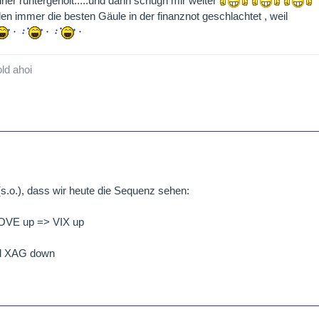
iner runtergeholt.....und dann schugn mir weiter
n immer die besten Gäule in der finanznot geschlachtet , weil
ld ahoi
 (s.o.), dass wir heute die Sequenz sehen:
MOVE up => VIX up
d XAG down