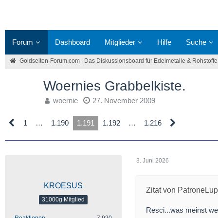
Forum
Dashboard
Mitglieder
Hilfe
Suche
Goldseiten-Forum.com | Das Diskussionsboard für Edelmetalle & Rohstoffe
Woernies Grabbelkiste.
woernie
27. November 2009
1
…
1.190
1.191
1.192
…
1.216
3. Juni 2026
KROESUS
Zitat von PatroneLu
31000g Mitglied
Resci...was meinst wen