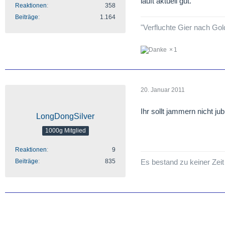
läuft aktuell gut.
Reaktionen
358
Beiträge
1.164
"Verfluchte Gier nach Gold
1
20. Januar 2011
Ihr sollt jammern nicht jub
LongDongSilver
1000g Mitglied
Reaktionen
9
Beiträge
835
Es bestand zu keiner Zeit 