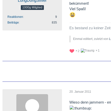
LongDongSilver
bekümmert!
1000g Mitglied
Viel Spaß!
Reaktionen
9
Beiträge
835
Es bestand zu keiner Zeit 
Einmal editiert, zuletzt von
L
1
2
20. Januar 2011
Wieso denn jammern - end