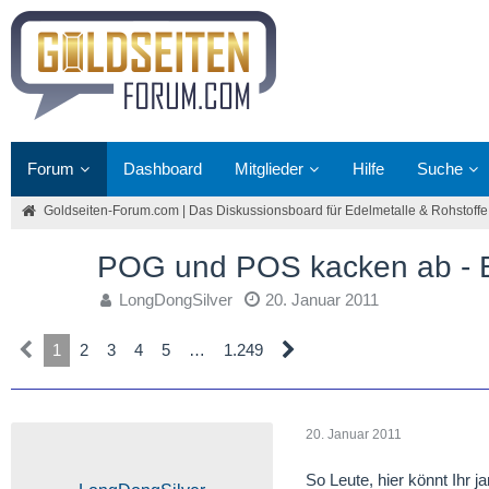
Forum
Dashboard
Mitglieder
Hilfe
Suche
Goldseiten-Forum.com | Das Diskussionsboard für Edelmetalle & Rohstoffe
POG und POS kacken ab 
LongDongSilver
20. Januar 2011
1
2
3
4
5
…
1.249
20. Januar 2011
So Leute, hier könnt Ihr 