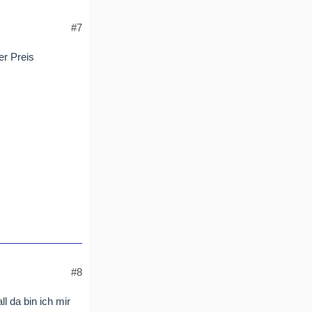
#7
r Preis
#8
ll da bin ich mir