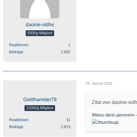
daoine-sidhe
5000g Mitglied
Reaktionen
1
Beiträge
1.005
20. Januar 2011
Goldhamster79
Zitat von daoine-sid
12000g Mitglied
Wieso denn jammern - 
Reaktionen
11
Beiträge
2.813