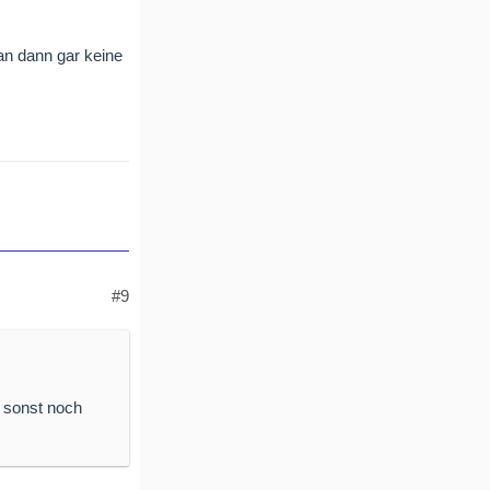
man dann gar keine
#9
h sonst noch