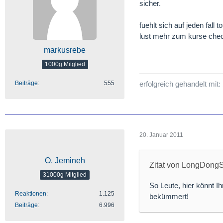
sicher.
fuehlt sich auf jeden fall
lust mehr zum kurse che
markusrebe
1000g Mitglied
Beiträge
555
erfolgreich gehandelt mit:
20. Januar 2011
O. Jemineh
Zitat von LongDongS
31000g Mitglied
So Leute, hier könnt I
Reaktionen
1.125
bekümmert!
Beiträge
6.996