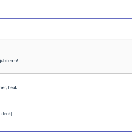
jubilieren!
er, heul.