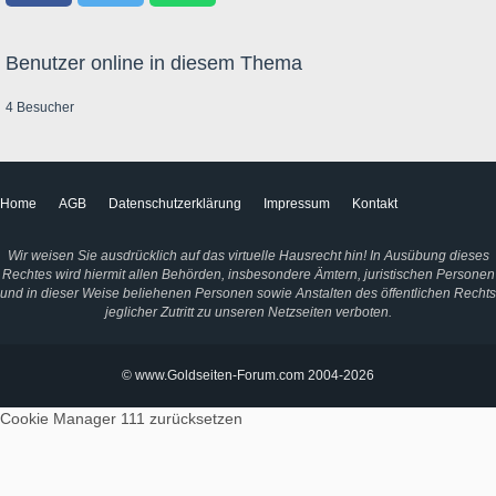
Benutzer online in diesem Thema
4 Besucher
Home
AGB
Datenschutzerklärung
Impressum
Kontakt
Wir weisen Sie ausdrücklich auf das virtuelle Hausrecht hin! In Ausübung dieses
Rechtes wird hiermit allen Behörden, insbesondere Ämtern, juristischen Personen
und in dieser Weise beliehenen Personen sowie Anstalten des öffentlichen Rechts
jeglicher Zutritt zu unseren Netzseiten verboten.
© www.Goldseiten-Forum.com 2004-2026
Cookie Manager 111
zurücksetzen