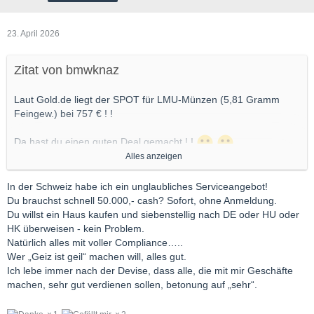
23. April 2026
Zitat von bmwknaz
Laut Gold.de liegt der SPOT für LMU-Münzen (5,81 Gramm
Feingew.) bei 757 € ! !
Da hast du einen guten Deal gemacht ! !
Alles anzeigen
AHHH CHF ! Ok, dann war der Deal weniger gut ! !
In der Schweiz habe ich ein unglaubliches Serviceangebot!
Aber in der Schweiz ist eben alles etwas TEURER ! !
Du brauchst schnell 50.000,- cash? Sofort, ohne Anmeldung.
Du willst ein Haus kaufen und siebenstellig nach DE oder HU oder
HK überweisen - kein Problem.
Natürlich alles mit voller Compliance…..
Wer „Geiz ist geil“ machen will, alles gut.
Ich lebe immer nach der Devise, dass alle, die mit mir Geschäfte
machen, sehr gut verdienen sollen, betonung auf „sehr“.