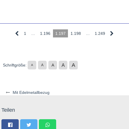
1
…
1.196
1.197
1.198
…
1.249
A
A
Schriftgröße:
A
A
A
Mit Edelmetallbezug
Teilen