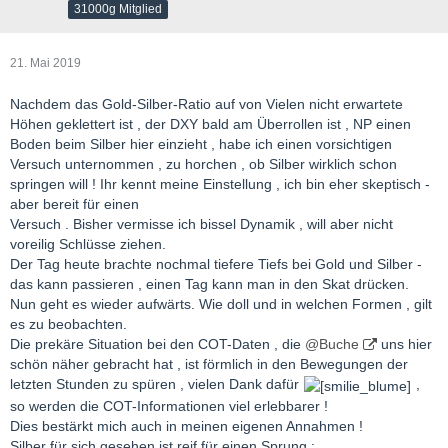
31000g Mitglied
21. Mai 2019
Nachdem das Gold-Silber-Ratio auf von Vielen nicht erwartete
Höhen geklettert ist , der DXY bald am Überrollen ist , NP einen
Boden beim Silber hier einzieht , habe ich einen vorsichtigen
Versuch unternommen , zu horchen , ob Silber wirklich schon
springen will ! Ihr kennt meine Einstellung , ich bin eher skeptisch -
aber bereit für einen
Versuch . Bisher vermisse ich bissel Dynamik , will aber nicht
voreilig Schlüsse ziehen.
Der Tag heute brachte nochmal tiefere Tiefs bei Gold und Silber -
das kann passieren , einen Tag kann man in den Skat drücken.
Nun geht es wieder aufwärts. Wie doll und in welchen Formen , gilt
es zu beobachten.
Die prekäre Situation bei den COT-Daten , die
@Buche
uns hier
schön näher gebracht hat , ist förmlich in den Bewegungen der
letzten Stunden zu spüren , vielen Dank dafür
,
so werden die COT-Informationen viel erlebbarer !
Dies bestärkt mich auch in meinen eigenen Annahmen !
Silber für sich gesehen ist reif für einen Sprung :