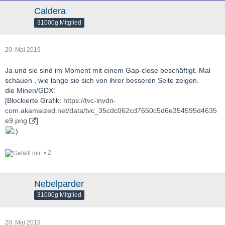
Caldera
31000g Mitglied
20. Mai 2019
Ja und sie sind im Moment mit einem Gap-close beschäftigt. Mal
schauen , wie lange sie sich von ihrer besseren Seite zeigen.
die Minen/GDX:
[Blockierte Grafik:
https://tvc-invdn-
com.akamaized.net/data/tvc_35cdc062cd7650c5d6e354595d4635
e9.png
]
2
Nebelparder
31000g Mitglied
20. Mai 2019