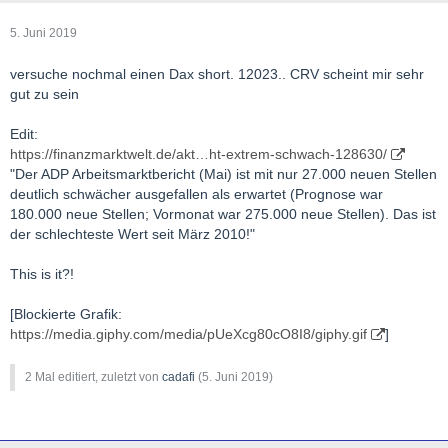
5. Juni 2019
versuche nochmal einen Dax short. 12023.. CRV scheint mir sehr
gut zu sein
Edit:
https://finanzmarktwelt.de/akt…ht-extrem-schwach-128630/
"Der ADP Arbeitsmarktbericht (Mai) ist mit nur 27.000 neuen Stellen
deutlich schwächer ausgefallen als erwartet (Prognose war
180.000 neue Stellen; Vormonat war 275.000 neue Stellen). Das ist
der schlechteste Wert seit März 2010!"
This is it?!
[Blockierte Grafik:
https://media.giphy.com/media/pUeXcg80cO8I8/giphy.gif
]
2 Mal editiert, zuletzt von
cadafi
(
5. Juni 2019
)