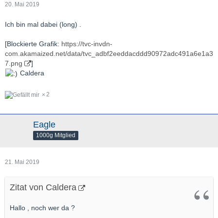
20. Mai 2019
Ich bin mal dabei (long) .
[Blockierte Grafik:
https://tvc-invdn-
com.akamaized.net/data/tvc_adbf2eeddacddd90972adc491a6e1a3
7.png
]
Caldera
2
Eagle
1000g Mitglied
21. Mai 2019
Zitat von Caldera
Hallo , noch wer da ?