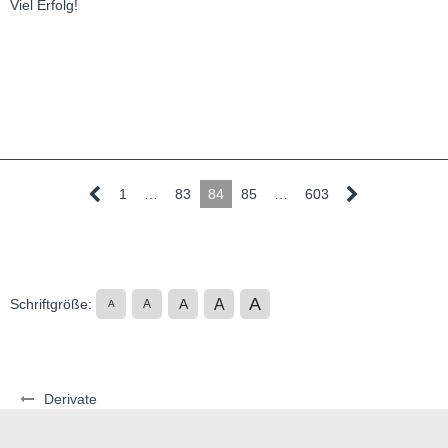
Viel Erfolg!
1
…
83
84
85
…
603
A
A
Schriftgröße:
A
A
A
Derivate