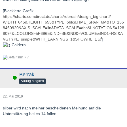
[Blockierte Grafik:
https://charts.comdirect.de/charts/rebrush/design_big.chart?
WIDTH=645&HEIGHT=655&TYPE=ohlc&TIME_SPAN=6M&TO=155
8460920&AXIS_SCALE=lin&DATA_SCALE=abs&LNOTATIONS=128
8094&LCOLORS=5F696E&IND=BB&IND0=VOLUME&IND1=RSI&A
VGTYPE=simple&WITH_EARNINGS=1&SHOWHL=1
]
Caldera
7
Berrak
Online
5000g Mitglied
22. Mai 2019
silber wird nach meiner bescheidenen Meinung auf die
Unterstützung bei ca 14 fallen.