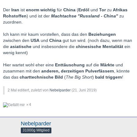
Wochen
sollte es zu einem
Markt-Topp
im Bereich
26.950 -
Der
Iran
ist
enorm wichtig
für
China
(
Erdöl
und
Tor
zu
Afrikas
27.750 Punkten
kommen.
Rohstoffen
) und ist der
Machtachse "Russland - China"
zu
zuordnen.
Ein
Überschießen
bis in den
28.XXX Bereich
ist im Bereich des
Möglichen
, jedoch
nicht besonders wahrscheinlich
, weil wir uns
Ich kann mir kaum vorstellen, dass das den
Beziehungen
übergeordnet
bereits
seit 26.470 Punkten
bei
100 % von
zwischen den
USA
und
China
gut tun wird. (noch dazu, wenn man
Welle 1
befinden. (
möglicher Umkehrpunkt übergeordnet also
die
asiatische
und insbesondere die
chinesische Mentalität
ein
bereits erreicht - in den Unterwellen jedoch noch nicht
)
wenig kennt)
Wahrscheinlicher
wäre daher eher noch, dass es bei den
Hier wartet wohl eher eine
Enttäuschung
auf die
Märkte
und
26.495 Punkten
vom
05. April 2019
bleiben würde, bzw.
vor
zusammen mit den
anderen, derzeitigen Pulverfässern
, könnte
dem
oben genannten Bereich drehen
könnte, als dass es
das das
charttechnische Bild
(
The Big Short
)
bald triggern
!
deutlich über 28.000 Punkte
gehen würde. (
außer die FED
würde demnächst die Schleusen komplett öffnen
)
2 Mal editiert, zuletzt von
Nebelparder
(
21. Juni 2019
)
Der aus meiner Sicht jedoch
wahrscheinlichste Umkehrpunkt
sollte der
Bereich 26.950 - 27.750 Punkte
sein, da hier
sowohl
4
die
übergeordnete
als
auch
die
untergeordnete Ebene
in den
idealtypischen Kurszielbereichen
liegen würde.
Nebelparder
31000g Mitglied