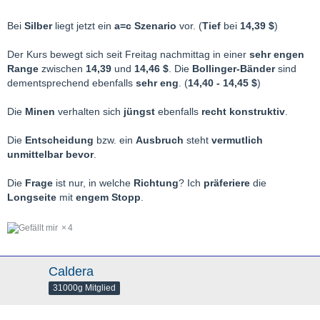
Bei
Silber
liegt jetzt ein
a=c Szenario
vor. (
Tief
bei
14,39 $
)
Der Kurs bewegt sich seit Freitag nachmittag in einer
sehr engen
Range
zwischen
14,39
und
14,46 $
. Die
Bollinger-Bänder
sind
dementsprechend ebenfalls
sehr eng
. (
14,40 - 14,45 $
)
Die
Minen
verhalten sich
jüngst
ebenfalls
recht konstruktiv
.
Die
Entscheidung
bzw. ein
Ausbruch
steht
vermutlich
unmittelbar bevor
.
Die
Frage
ist nur, in welche
Richtung
? Ich
präferiere
die
Longseite
mit
engem Stopp
.
4
Caldera
31000g Mitglied