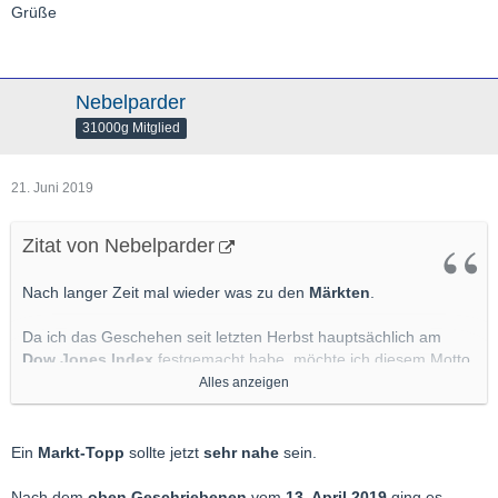
Grüße
Nebelparder
31000g Mitglied
21. Juni 2019
Zitat von Nebelparder
Nach langer Zeit mal wieder was zu den
Märkten
.
Da ich das Geschehen seit letzten Herbst hauptsächlich am
Dow Jones Index
festgemacht habe, möchte ich diesem Motto
treu bleiben.
Alles anzeigen
(Der
DAX
ist mir
oftmals zu manisch/depressiv
, um hier
vernünftige Prognosen zu erstellen)
Ein
Markt-Topp
sollte jetzt
sehr nahe
sein.
Der
Anstieg
bei den
US-Indices seit Heiligabend 2018
kann
Nach dem
oben Geschriebenen
vom
13. April 2019
ging es