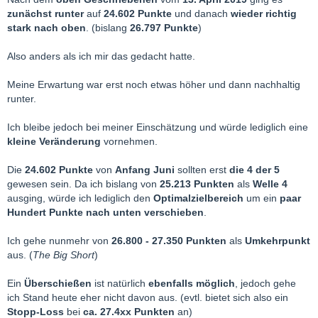
man beim besten Willen
nicht
korrektiv
zählen. Bekanntlich ging
zunächst runter
auf
24.602 Punkte
und danach
wieder richtig
ich von einer
deutlichen jedoch korrektiven
stark nach oben
. (bislang
26.797 Punkte
)
Aufwärtsbewegung ins neue Jahr 2019
(
Januar/Februar
)
aus, um
anschließend in Welle 3 abzustürzen
. Offensichtlich
Also anders als ich mir das gedacht hatte.
ist das ja bislang nicht eingetreten. Der
Hauptgrund
dafür wird
wohl in der
135 ° Wende
bei der
Geldpolitik der FED
und den
Meine Erwartung war erst noch etwas höher und dann nachhaltig
Entspannungen
in Sachen
Handelsstreit mit China
liegen.
runter.
Von daher habe ich meine
Zählung
für den
Dow Jones neu
Ich bleibe jedoch bei meiner Einschätzung und würde lediglich eine
ansetzen
müssen, da sie in der
antizipierten Art und Weise
kleine Veränderung
vornehmen.
so
nicht
mehr
möglich
ist.
Die
24.602 Punkte
von
Anfang Juni
sollten erst
die 4 der 5
An der
gesamten Einschätzung
der Lage
ändert
sich jedoch
gewesen sein. Da ich bislang von
25.213 Punkten
als
Welle 4
nicht
wirklich
viel
.
ausging, würde ich lediglich den
Optimalzielbereich
um ein
paar
Hundert Punkte nach unten verschieben
.
Bislang ging ich bei den
26.952 Punkten
am
03.10.2018
vom
Markt-Topp
aus. (
Welle 5
)
Ich gehe nunmehr von
26.800 - 27.350 Punkten
als
Umkehrpunkt
aus. (
The Big Short
)
Ich denke mittlerweile jedoch, dass dieses
Allzeit-Hoch
lediglich
die
Welle B
einer
Expanded Flat Korrektur
in der
Ein
Überschießen
ist natürlich
ebenfalls möglich
, jedoch gehe
übergeordneten Welle 4
darstellt. Der
anschließende
ich Stand heute eher nicht davon aus. (evtl. bietet sich also ein
Absturz
auf
ca. 21.682 Punkte
(
Heiligabend
) sollte die
C
der
4
Stopp-Loss
bei
ca. 27.4xx Punkten
an)