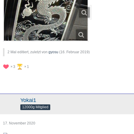
2 Mal editiert, zuletzt von
gyosu
(
16. Februar 2019
)
3
1
Yokai1
12000g Mitglied
17. November 2020