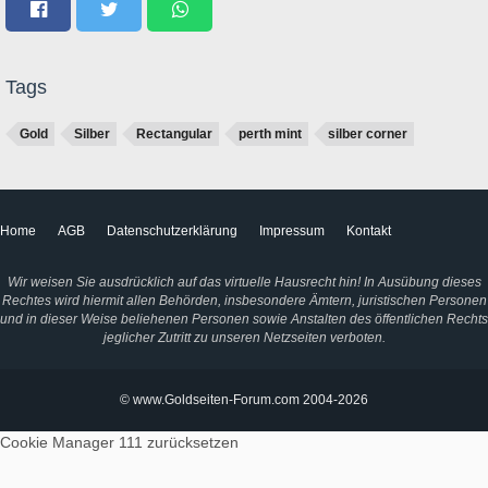
Tags
Gold
Silber
Rectangular
perth mint
silber corner
Home
AGB
Datenschutzerklärung
Impressum
Kontakt
Wir weisen Sie ausdrücklich auf das virtuelle Hausrecht hin! In Ausübung dieses
Rechtes wird hiermit allen Behörden, insbesondere Ämtern, juristischen Personen
und in dieser Weise beliehenen Personen sowie Anstalten des öffentlichen Rechts
jeglicher Zutritt zu unseren Netzseiten verboten.
© www.Goldseiten-Forum.com 2004-2026
Cookie Manager 111
zurücksetzen