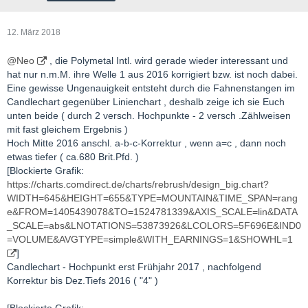
12. März 2018
@Neo
, die Polymetal Intl. wird gerade wieder interessant und
hat nur n.m.M. ihre Welle 1 aus 2016 korrigiert bzw. ist noch dabei.
Eine gewisse Ungenauigkeit entsteht durch die Fahnenstangen im
Candlechart gegenüber Linienchart , deshalb zeige ich sie Euch
unten beide ( durch 2 versch. Hochpunkte - 2 versch .Zählweisen
mit fast gleichem Ergebnis )
Hoch Mitte 2016 anschl. a-b-c-Korrektur , wenn a=c , dann noch
etwas tiefer ( ca.680 Brit.Pfd. )
[Blockierte Grafik:
https://charts.comdirect.de/charts/rebrush/design_big.chart?
WIDTH=645&HEIGHT=655&TYPE=MOUNTAIN&TIME_SPAN=rang
e&FROM=1405439078&TO=1524781339&AXIS_SCALE=lin&DATA
_SCALE=abs&LNOTATIONS=53873926&LCOLORS=5F696E&IND0
=VOLUME&AVGTYPE=simple&WITH_EARNINGS=1&SHOWHL=1
]
Candlechart - Hochpunkt erst Frühjahr 2017 , nachfolgend
Korrektur bis Dez.Tiefs 2016 ( "4" )
[Blockierte Grafik: