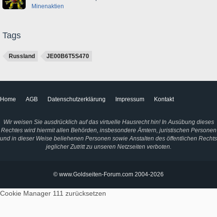
Minenaktien
Tags
Russland
JE00B6T5S470
Home
AGB
Datenschutzerklärung
Impressum
Kontakt
Wir weisen Sie ausdrücklich auf das virtuelle Hausrecht hin! In Ausübung dieses
Rechtes wird hiermit allen Behörden, insbesondere Ämtern, juristischen Personen
und in dieser Weise beliehenen Personen sowie Anstalten des öffentlichen Rechts
jeglicher Zutritt zu unseren Netzseiten verboten.
© www.Goldseiten-Forum.com 2004-2026
Cookie Manager 111
zurücksetzen