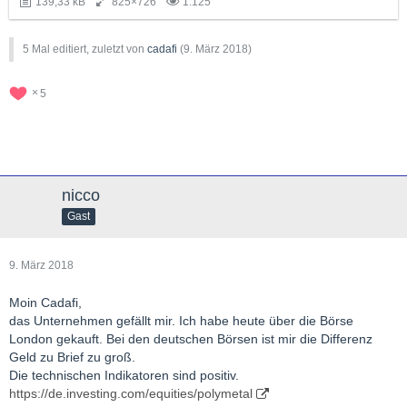
139,33 kB
825×726
1.125
5 Mal editiert, zuletzt von
cadafi
(
9. März 2018
)
5
nicco
Gast
9. März 2018
Moin Cadafi,
das Unternehmen gefällt mir. Ich habe heute über die Börse
London gekauft. Bei den deutschen Börsen ist mir die Differenz
Geld zu Brief zu groß.
Die technischen Indikatoren sind positiv.
https://de.investing.com/equities/polymetal