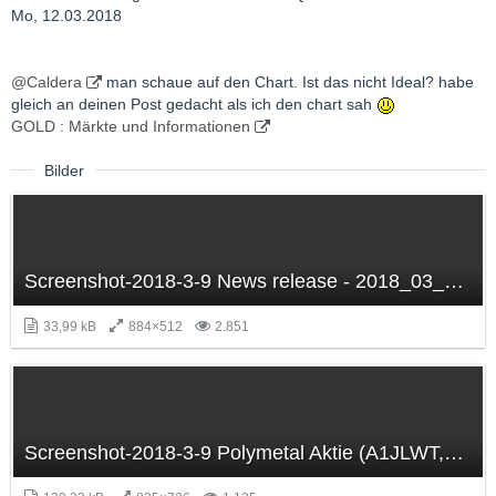
Mo, 12.03.2018
@Caldera
man schaue auf den Chart. Ist das nicht Ideal? habe
gleich an deinen Post gedacht als ich den chart sah
GOLD : Märkte und Informationen
Bilder
Screenshot-2018-3-9 News release - 2018_03_05_RR_Exploration_2017_eng_f pdf(1).png
33,99 kB
884×512
2.851
Screenshot-2018-3-9 Polymetal Aktie (A1JLWT,JE00B6T5S470).png