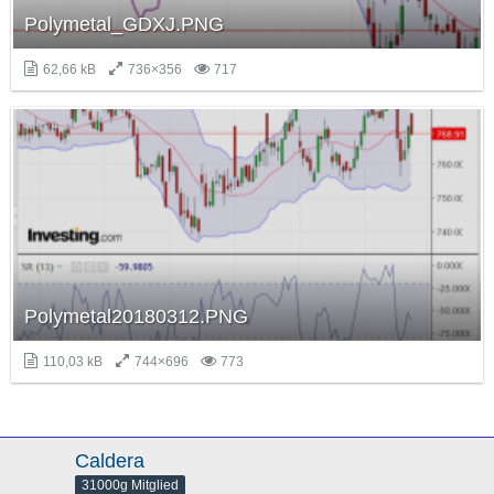
Polymetal_GDXJ.PNG
62,66 kB
736×356
717
Polymetal20180312.PNG
110,03 kB
744×696
773
Caldera
31000g Mitglied