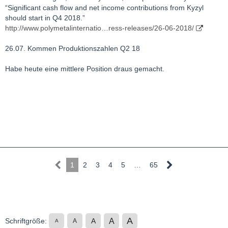
“Significant cash flow and net income contributions from Kyzyl
should start in Q4 2018.”
http://www.polymetalinternatio…ress-releases/26-06-2018/
26.07. Kommen Produktionszahlen Q2 18
Habe heute eine mittlere Position draus gemacht.
1
2
3
4
5
…
65
A
A
Schriftgröße:
A
A
A