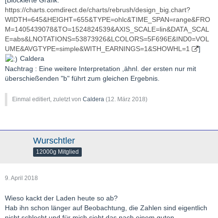
https://charts.comdirect.de/charts/rebrush/design_big.chart?
WIDTH=645&HEIGHT=655&TYPE=ohlc&TIME_SPAN=range&FRO
M=1405439078&TO=1524824539&AXIS_SCALE=lin&DATA_SCAL
E=abs&LNOTATIONS=53873926&LCOLORS=5F696E&IND0=VOL
UME&AVGTYPE=simple&WITH_EARNINGS=1&SHOWHL=1
]
Caldera
Nachtrag : Eine weitere Interpretation ,ähnl. der ersten nur mit
überschießenden "b" führt zum gleichen Ergebnis.
Einmal editiert, zuletzt von
Caldera
(
12. März 2018
)
Wurschtler
12000g Mitglied
9. April 2018
Wieso kackt der Laden heute so ab?
Hab ihn schon länger auf Beobachtung, die Zahlen sind eigentlich
nicht schlecht und für mich sieht das nach einem guten