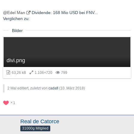
@Edel Man
Dividende: 168 Mio USD bei FNV...
Verglichen zu:
Bilder
divi.png
63,26 kB
1.106×720
799
2 Mal editiert, zuletzt von
cadafi
(
10. März 2018
)
1
Real de Catorce
31000g Mitglied