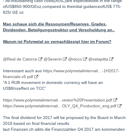
- All-insustaining cash costs(AISC)are expectedtobe in the range
ofUS$850-900/GEoz,compared to theinitial guidanceofUS$ 775-
825/ GE oz
Man schaue sich die Ressourcen/Reserves, Grades,
Dividenden, Beteilgungsstruktur und Verschuldung an..
Warum ist Polymetal so vernachlässigt hier im Forum?
@Real de Catorce
@Severin
@nicco
@vatapitta
Interessant auch aus
https://www.polymetalinternati…-1H2017-
financials-v5.pdf
"A 1 RUB movement in domestic currency will have an
US$8/ozeffect on TCC"
https://www.polymetalinternati…vestor%20Presentation.pdf
https://www.polymetalinternati…OLY_Q4_Production_eng.pdf
The final dividend for 2017 will be proposed by the Board in March
2018 based on final financial results
laut Finanzen.ch gibts die Finanzzahlen Q4 2017 am kommenden