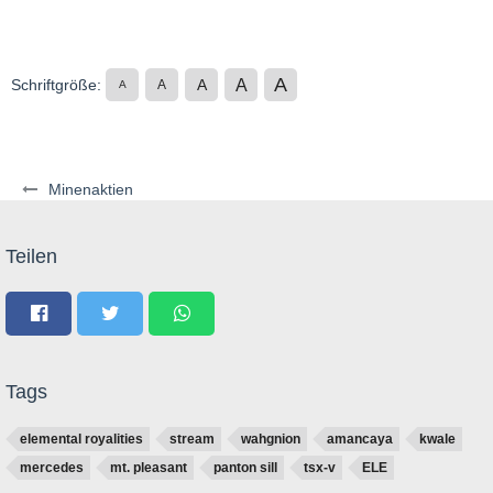
A
A
Schriftgröße:
A
A
A
Minenaktien
Teilen
Tags
elemental royalities
stream
wahgnion
amancaya
kwale
mercedes
mt. pleasant
panton sill
tsx-v
ELE