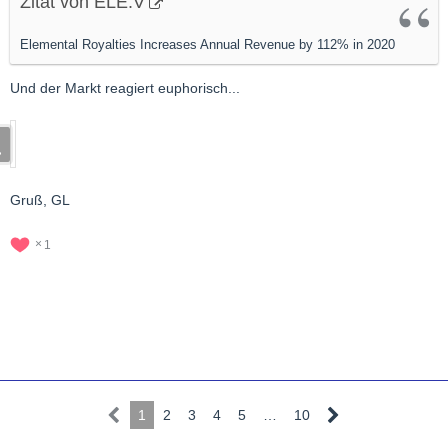
Zitat von ELE.V
Elemental Royalties Increases Annual Revenue by 112% in 2020
Und der Markt reagiert euphorisch...
Gruß, GL
1
1
2
3
4
5
…
10