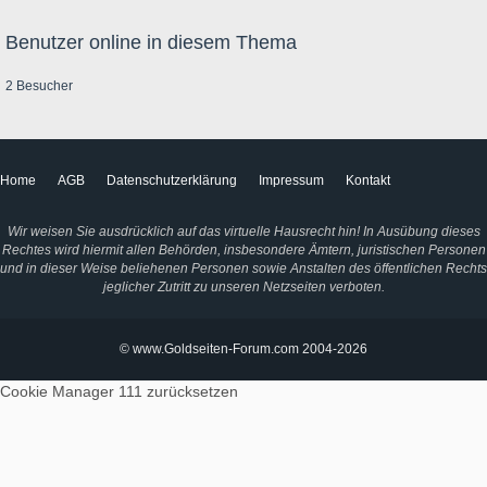
Benutzer online in diesem Thema
2 Besucher
Home
AGB
Datenschutzerklärung
Impressum
Kontakt
Wir weisen Sie ausdrücklich auf das virtuelle Hausrecht hin! In Ausübung dieses
Rechtes wird hiermit allen Behörden, insbesondere Ämtern, juristischen Personen
und in dieser Weise beliehenen Personen sowie Anstalten des öffentlichen Rechts
jeglicher Zutritt zu unseren Netzseiten verboten.
© www.Goldseiten-Forum.com 2004-2026
Cookie Manager 111
zurücksetzen