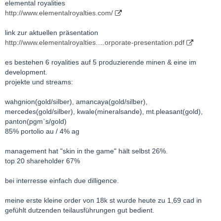
elemental royalities
http://www.elementalroyalties.com/
link zur aktuellen präsentation
http://www.elementalroyalties.…orporate-presentation.pdf
es bestehen 6 royalities auf 5 produzierende minen & eine im
development.
projekte und streams:
wahgnion(gold/silber), amancaya(gold/silber),
mercedes(gold/silber), kwale(mineralsande), mt.pleasant(gold),
panton(pgm`s/gold)
85% portolio au / 4% ag
management hat "skin in the game" hält selbst 26%.
top 20 shareholder 67%
bei interresse einfach due dilligence.
meine erste kleine order von 18k st wurde heute zu 1,69 cad in
gefühlt dutzenden teilausführungen gut bedient.