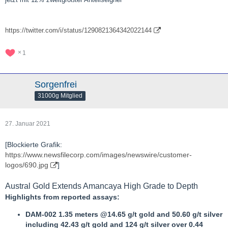
https://twitter.com/i/status/1290821364342022144
1
Sorgenfrei
31000g Mitglied
27. Januar 2021
[Blockierte Grafik:
https://www.newsfilecorp.com/images/newswire/customer-
logos/690.jpg
]
Austral Gold Extends Amancaya High Grade to Depth
Highlights from reported assays:
DAM-002 1.35 meters @14.65 g/t gold and 50.60 g/t silver
including 42.43 g/t gold and 124 g/t silver over 0.44