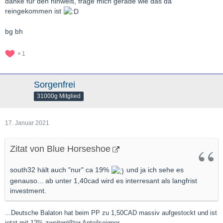
danke für den hinweis, frage mich gerade wie das da
reingekommen ist
bg bh
1
Sorgenfrei
31000g Mitglied
17. Januar 2021
Zitat von Blue Horseshoe
south32 hält auch "nur" ca 19%
und ja ich sehe es
genauso... ab unter 1,40cad wird es interresant als langfrist
investment.
...Deutsche Balaton hat beim PP zu 1,50CAD massiv aufgestockt und ist
jetzt mit 12% zweitgrößter Anteilseigner