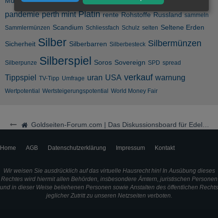
Nickel
NWO
Münzen
Münzmesse
ngo
Palladium
NatGas
Platin
pandemie
perth mint
rente
Rohstoffe
Russland
sammeln
Scandium
Seltene Erden
Sammlermünzen
Schliessfach
Schulz
selten
Silber
Silbermünzen
Sicherheit
Silberbarren
Silberbesteck
Silberspiel
Soros
Sovereign
Silberpunze
SPD
spread
verkauf
Tippspiel
uran
USA
warnung
TV-Tipp
Umfrage
Wertpotential
Wertsteigerungspotential
World Money Fair
Goldseiten-Forum.com | Das Diskussionsboard für Edelmetalle & Rohstoffe
Home
AGB
Datenschutzerklärung
Impressum
Kontakt
Wir weisen Sie ausdrücklich auf das virtuelle Hausrecht hin! In Ausübung dieses
Rechtes wird hiermit allen Behörden, insbesondere Ämtern, juristischen Personen
und in dieser Weise beliehenen Personen sowie Anstalten des öffentlichen Rechts
jeglicher Zutritt zu unseren Netzseiten verboten.