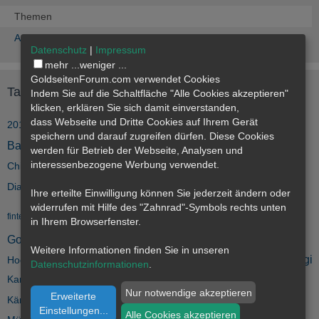
Themen
Artikel
Datenschutz
|
Impressum
mehr ...
weniger ...
GoldseitenForum.com verwendet Cookies
Tags
Indem Sie auf die Schaltfläche "Alle Cookies akzeptieren"
klicken, erklären Sie sich damit einverstanden,
dass
Webseite
und Dritte Cookies auf Ihrem Gerät
Auswandern
2018
Agrar
Aktien
Arche Noah
Afd
Anlage
speichern und darauf zugreifen dürfen. Diese Cookies
betrug
bitcoin
Bargeldverbot
barren
Brüssel
blackrock
Canada
werden für Betrieb der Webseite, Analysen und
interessenbezogene Werbung verwendet.
corona
Degussa
Deutschland
China
Depot
cryptocurrency
Diktatur
eu
euro
fakeshop
Diamanten
Edelmetalle
EZB
Farbe
Ihre erteilte Einwilligung können Sie jederzeit ändern oder
Gold
widerrufen mit Hilfe des "Zahnrad"-Symbols rechts unten
goldbarren
Goldhändler
Goldmark
fintech
Flüchtlinge
in Ihrem Browserfenster.
Goldmünzen
Goldmünze
groko
Handel
hilfe
Goldpreis
Weitere Informationen finden Sie in unseren
impfzwang
kalergi
Hooton
Händler
Indien
Informationsaustausch
Datenschutzinformationen
.
Krügerrand
Kupfer
Kanada
krise
Kryptowährung
Krisenvorsorge
Nur notwendige akzeptieren
Erweiterte
merkel
migration
Känguru
Lithium
Minen
Münze
Münze Berlin
Einstellungen
...
Alle Cookies akzeptieren