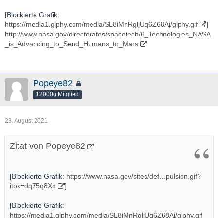
- 宇宙航空研究開発機構（ＪＡＸＡ）は２７日午前５時３０分、
肝付町の内之浦宇宙空間観測所から観測ロケット「Ｓ５２０－３
[Blockierte Grafik:
１号機」を打ち上げた。メタンと酸素が反応して起きる衝撃波を
https://media1.giphy.com/media/SL8iMnRgljUq6Z68Aj/giphy.gif
]
推力に変える「デトネーションエンジン」と呼ばれる技術を、世
http://www.nasa.gov/directorates/spacetech/6_Technologies_NASA
界で初めて宇宙空間で実証した。実験の様子を記録したカプセル
_is_Advancing_to_Send_Humans_to_Mars
は海上で回収した。
＃ロケット
＃内之浦
[Blockierte Grafik:
https://c.tenor.com/HtOjxAx1jB…yeah-sure-
ross-geller.gif
]
-
Popeye82
12000g Mitglied
http://en.wikipedia.org/wiki/Rotating_detonation_engine
http://www.youtube.com/watch?v=HRXVkJjjARo
23. August 2021
- Footage from the University of Central Florida's Mechanical
Zitat von Popeye82
and Aerospace Engineering team shows the world's first
continuously operating H2/O2 rotating detonation engine firing -
[Blockierte Grafik:
https://www.nasa.gov/sites/def…pulsion.gif?
http://www.japantimes.co.jp/news/2021/07/27/national/science-
itok=dq75q8Xn
]
health/japan-rocket-engine-test/
[Blockierte Grafik:
https://media1.giphy.com/media/SL8iMnRgljUq6Z68Aj/giphy.gif