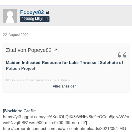
Popeye82
12000g Mitglied
22. August 2021
Zitat von Popeye82
Maiden Indicated Resource for Lake Throssell Sulphate of
Potash Project
http://www.triggmining.com.au/wp-
content/uploads/2021/07/210726-ASX-Announcement-Lake-
Alles anzeigen
Throssell-Indicated-Resource_Final.pdf
http://www.triggmining.com.au/wp-
content/uploads/2021/07/2234802.pdf
[Blockierte Grafik:
https://yt3.ggpht.com/ytc/AKedOLQtlX3rWNbvBfc9eOCnu5jajwWVrx
http://www.triggmining.com.au/wp-
we9NvqtLBB1w=s900-c-k-c0x00ffffff-no-rj
]
content/uploads/2021/07/2237056.pdf
http://corporateconnect.com.au/wp-content/uploads/2021/08/TMG-