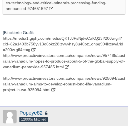
es-technology-and-critical-minerals-processing-funding-
post_id=54978295&utm_term=BCI
announced-974651597
[Blockierte Grafik:
https://media1.giphy.com/media/QKTJJPsNjdwCaKQ23I/200w.gif?
cid=82a1493b758yv13o6okz28izvwyhsy8u40pz1ohpq904kzsw&rid
=200w.gif&ct=g
]
http://www.proactiveinvestors.com.au/companies/news/957485/aust
ralian-vanadium-hopes-to-produce-about-5-of-the-global-supply-of-
vanadium-pentoxide-957485.html
http://www.proactiveinvestors.com.au/companies/news/925094/aust
ralian-vanadium-aims-to-develop-robust-long-life-vanadium-
project-in-wa-925094.html
Popeye82
12000g Mitglied