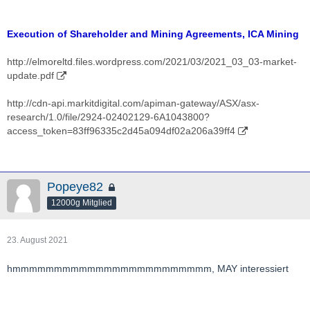
Execution of Shareholder and Mining Agreements, ICA Mining
http://elmoreltd.files.wordpress.com/2021/03/2021_03_03-market-
update.pdf
http://cdn-api.markitdigital.com/apiman-gateway/ASX/asx-
research/1.0/file/2924-02402129-6A1043800?
access_token=83ff96335c2d45a094df02a206a39ff4
Popeye82
12000g Mitglied
23. August 2021
hmmmmmmmmmmmmmmmmmmmmmmmm, MAY interessiert