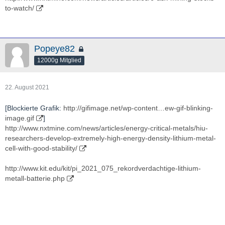
to-watch/
Popeye82
12000g Mitglied
22. August 2021
[Blockierte Grafik:
http://gifimage.net/wp-content…ew-gif-blinking-
image.gif
]
http://www.nxtmine.com/news/articles/energy-critical-metals/hiu-
researchers-develop-extremely-high-energy-density-lithium-metal-
cell-with-good-stability/
http://www.kit.edu/kit/pi_2021_075_rekordverdachtige-lithium-
metall-batterie.php