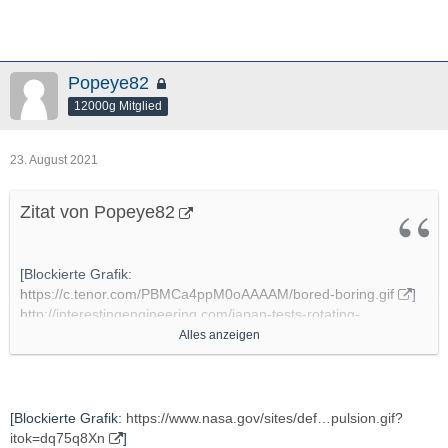
Popeye82
12000g Mitglied
23. August 2021
Zitat von Popeye82
[Blockierte Grafik:
https://c.tenor.com/PBMCa4ppM0oAAAAM/bored-boring.gif
]
http://interestingengineering.com/japan-tests-rotating-
detonation-engine-in-space-for-the-first-time
Alles anzeigen
http://www.isas.jaxa.jp/topics/002693.html
http://www.youtube.com/watch?v=dK2CbJNHnC0
[Blockierte Grafik:
https://www.nasa.gov/sites/def…pulsion.gif?
itok=dq75q8Xn
]