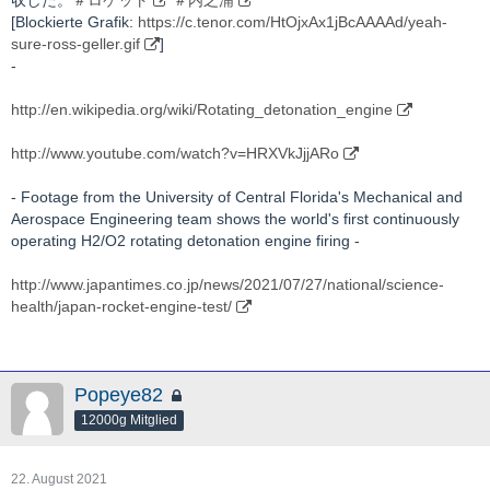
収した。
＃ロケット
＃内之浦
[Blockierte Grafik:
https://c.tenor.com/HtOjxAx1jBcAAAAd/yeah-
sure-ross-geller.gif
]
-
http://en.wikipedia.org/wiki/Rotating_detonation_engine
http://www.youtube.com/watch?v=HRXVkJjjARo
- Footage from the University of Central Florida's Mechanical and
Aerospace Engineering team shows the world's first continuously
operating H2/O2 rotating detonation engine firing -
http://www.japantimes.co.jp/news/2021/07/27/national/science-
health/japan-rocket-engine-test/
Popeye82
12000g Mitglied
22. August 2021