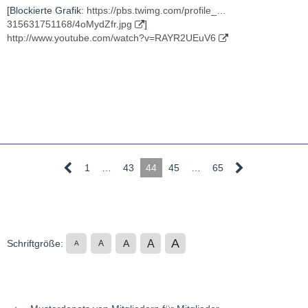
[Blockierte Grafik:
https://pbs.twimg.com/profile_…
315631751168/4oMydZfr.jpg
]
http://www.youtube.com/watch?v=RAYR2UEuV6
1
…
43
44
45
…
65
A
A
Schriftgröße:
A
A
A