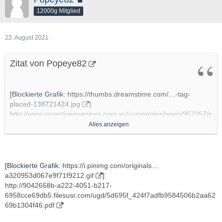
12000g Mitglied
22. August 2021
Zitat von Popeye82
[Blockierte Grafik:
https://thumbs.dreamstime.com/…-tag-
placed-138721424.jpg
]
http://www.proactiveinvestors.com.au/companies/news/957257/c
offee-with-samso-the-real-value-of-blackstone-minerals-
Alles anzeigen
957257.html
http://www.youtube.com/watch?v=SAVRWhbHo5w
[Blockierte Grafik:
https://i.pinimg.com/originals…
- Chapters
a320953d067e9f71f9212.gif
]
http://9042668b-a222-4051-b217-
00:00 Introduction
6958cce69db5.filesusr.com/ugd/5d695f_424f7adfb9584506b2aa62
01:24 How is the business going?
69b1304f46.pdf
03:01 Will a rising Nickel price hurt the business?