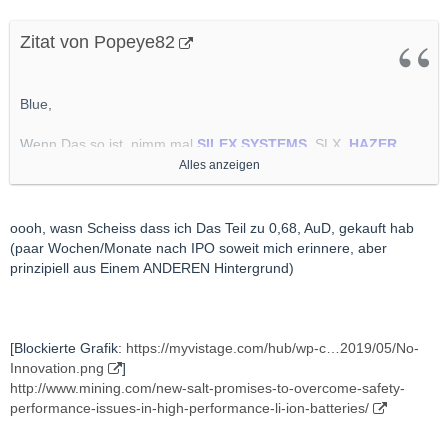
Zitat von Popeye82
Blue,
Wenn Das so ist, nimm mal
SILEX SYSTEMS
, SLX,
HAZER
GROUP
, HZR und vielleicht auch noch
CALIX
, CXL auch
Alles anzeigen
UUUUUNBEDINGT
auf Deinen Arbeitszettel empfehle.
Alle(s) Känguruh Schuppen.
oooh, wasn Scheiss dass ich Das Teil zu 0,68, AuD, gekauft hab
(paar Wochen/Monate nach IPO soweit mich erinnere, aber
Sind Teil Meiner "Energy Transition" Abteilung, Alle 3.
prinzipiell aus Einem ANDEREN Hintergrund)
[Blockierte Grafik:
https://myvistage.com/hub/wp-c…2019/05/No-
Innovation.png
]
http://www.mining.com/new-salt-promises-to-overcome-safety-
performance-issues-in-high-performance-li-ion-batteries/