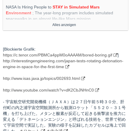
NASA Is Hiring People to
STAY in Simulated Mars
Environment
; The year-long program includes simulated
spacewalks in an almost life-like Mars mission
Alles anzeigen
http://interestingengineering.com/nasa-is-hiring-people-to-stay-
in-simulated-mars-environment
http://www.nasa.gov/feature/nasa-is-recruiting-for-yearlong-
[Blockierte Grafik:
simulated-mars-mission/
https://c.tenor.com/PBMCa4ppM0oAAAAM/bored-boring.gif
]
http://interestingengineering.com/japan-tests-rotating-detonation-
http://apnews.com/article/lifestyle-oddities-business-science-
engine-in-space-for-the-first-time
mars-182cc63732fbabeb7120df2fc637b85a
http://www.isas.jaxa.jp/topics/002693.html
http://www.indiatoday.in/science/story/nasa-mars-dune-alpha-
simulated-mission-applications-1837993-2021-08-07
http://www.youtube.com/watch?v=dK2CbJNHnC0
- 宇宙航空研究開発機構（ＪＡＸＡ）は２７日午前５時３０分、肝
付町の内之浦宇宙空間観測所から観測ロケット「Ｓ５２０－３１号
機」を打ち上げた。メタンと酸素が反応して起きる衝撃波を推力に
変える「デトネーションエンジン」と呼ばれる技術を、世界で初め
て宇宙空間で実証した。実験の様子を記録したカプセルは海上で回