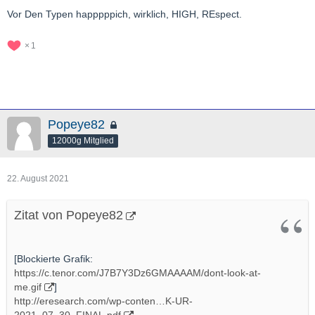
Vor Den Typen happpppich, wirklich, HIGH, REspect.
1
Popeye82
12000g Mitglied
22. August 2021
Zitat von Popeye82
[Blockierte Grafik:
https://c.tenor.com/J7B7Y3Dz6GMAAAAM/dont-look-at-
me.gif
]
http://eresearch.com/wp-conten…K-UR-