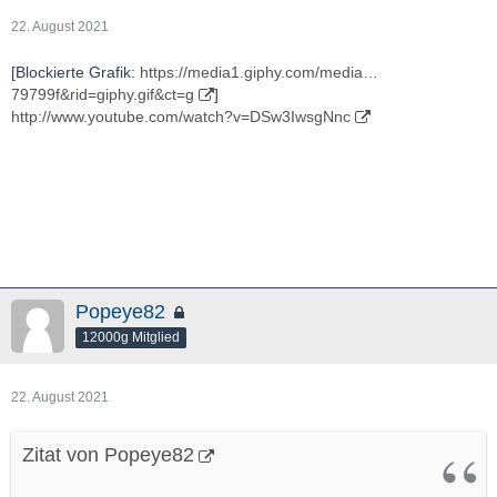
22. August 2021
[Blockierte Grafik:
https://media1.giphy.com/media…
79799f&rid=giphy.gif&ct=g
]
http://www.youtube.com/watch?v=DSw3IwsgNnc
Popeye82
12000g Mitglied
22. August 2021
Zitat von Popeye82