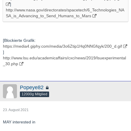
]
http://www.nasa.gov/directorates/spacetech/6_Technologies_NA
SA_is_Advancing_to_Send_Humans_to_Mars
[Blockierte Grafik:
https://media4.giphy.com/media/3o6Ztip1Hq0NNGfqyk/200_d.gif
]
http://www.lsu.edu/academicaffairs/cxc/news/2019/lsuexperimental
_30.php
Popeye82
12000g Mitglied
23. August 2021
MAY interested in