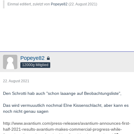
ay-s-market-view---adriatic-metals-afritin-bluerock-diamonds-
http://www.researchgate.net/publication/301376092_Implementa
Einmal editiert, zuletzt von
Popeye82
(
22. August 2021
)
condor-gold-empire-metals-rambler-metals-and-mining-
tion_of_Structural_Health_Monitoring_SHM_into_an_Airline_Mai
958134.html
ntenance_Program
http://www.theassay.com/news/adriatic-completes-vares-silver-
project-dfs/
http://www.miningsee.eu/adriatics-balkans-project-
construction/
Popeye82
12000g Mitglied
22. August 2021
Den Schrotti hab auch "schon laaange auf Beobachtungsliste",
Das wird vermuuutlich nochmal EIne Kissenschlacht, aber kann es
noch nicht genau sagen
http://www.avantium.com/press-releases/avantium-announces-first-
half-2021-results-avantium-makes-commercial-progress-while-