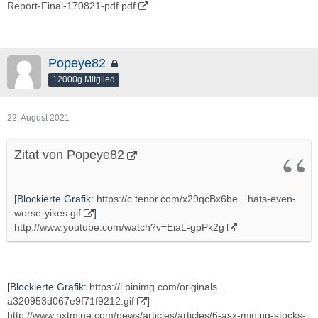
Report-Final-170821-pdf.pdf
Popeye82
12000g Mitglied
22. August 2021
Zitat von Popeye82
[Blockierte Grafik:
https://c.tenor.com/x29qcBx6be…hats-even-
worse-yikes.gif
]
http://www.youtube.com/watch?v=EiaL-gpPk2g
[Blockierte Grafik:
https://i.pinimg.com/originals…
a320953d067e9f71f9212.gif
]
http://www.nxtmine.com/news/articles/articles/6-asx-mining-stocks-