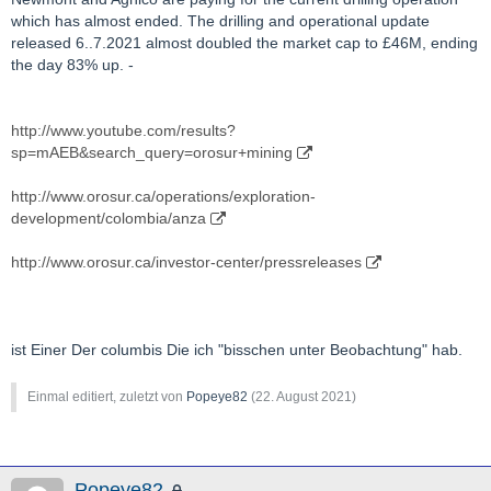
which has almost ended. The drilling and operational update
released 6..7.2021 almost doubled the market cap to £46M, ending
the day 83% up. -
http://www.youtube.com/results?
sp=mAEB&search_query=orosur+mining
http://www.orosur.ca/operations/exploration-
development/colombia/anza
http://www.orosur.ca/investor-center/pressreleases
ist Einer Der columbis Die ich "bisschen unter Beobachtung" hab.
Einmal editiert, zuletzt von
Popeye82
(
22. August 2021
)
Popeye82