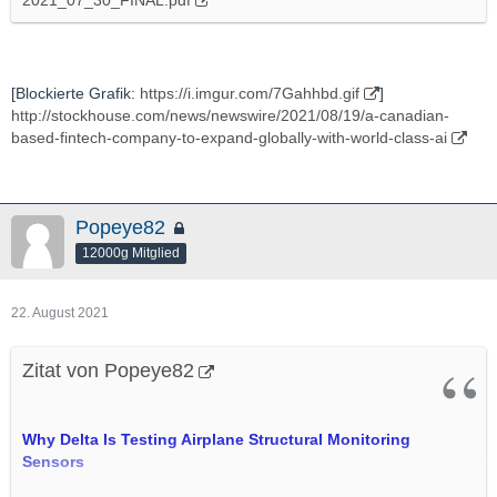
2021_07_30_FINAL.pdf
[Blockierte Grafik:
https://i.imgur.com/7Gahhbd.gif
]
http://stockhouse.com/news/newswire/2021/08/19/a-canadian-
based-fintech-company-to-expand-globally-with-world-class-ai
Popeye82
12000g Mitglied
22. August 2021
Zitat von Popeye82
Why Delta Is Testing Airplane Structural Monitoring
Sensors