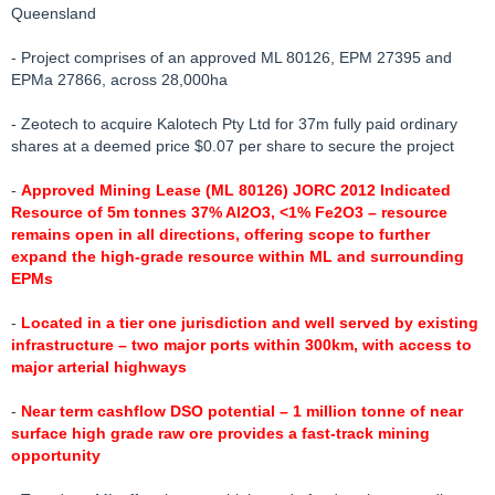
Queensland
- Project comprises of an approved ML 80126, EPM 27395 and
EPMa 27866, across 28,000ha
- Zeotech to acquire Kalotech Pty Ltd for 37m fully paid ordinary
shares at a deemed price $0.07 per share to secure the project
-
Approved Mining Lease (ML 80126) JORC 2012 Indicated
Resource of 5m tonnes 37% Al2O3, <1% Fe2O3 – resource
remains open in all directions, offering scope to further
expand the high-grade resource within ML and surrounding
EPMs
-
Located in a tier one jurisdiction and well served by existing
infrastructure – two major ports within 300km, with access to
major arterial highways
-
Near term cashflow DSO potential – 1 million tonne of near
surface high grade raw ore provides a fast-track mining
opportunity