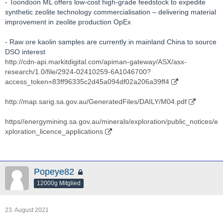
- Toondoon ML offers low-cost high-grade feedstock to expedite
synthetic zeolite technology commercialisation – delivering material
improvement in zeolite production OpEx
- Raw ore kaolin samples are currently in mainland China to source
DSO interest
http://cdn-api.markitdigital.com/apiman-gateway/ASX/asx-
research/1.0/file/2924-02410259-6A1046700?
access_token=83ff96335c2d45a094df02a206a39ff4
http://map.sarig.sa.gov.au/GeneratedFiles/DAILY/M04.pdf
https//energymining.sa.gov.au/minerals/exploration/public_notices/e
xploration_licence_applications
Popeye82
12000g Mitglied
23. August 2021