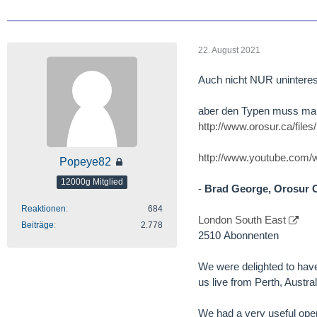
22. August 2021
Auch nicht NUR unintere
aber den Typen muss ma
http://www.orosur.ca/fil
http://www.youtube.co
Popeye82
12000g Mitglied
-
Brad George, Orosur CE
Reaktionen
684
London South East
Beiträge
2.778
2510 Abonnenten
We were delighted to hav
us live from Perth, Austra
We had a very useful opera