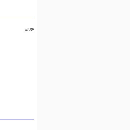
n
#865
he
c-
Moni