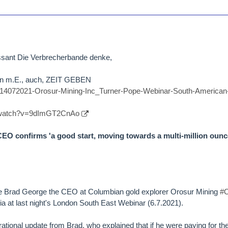
ssant Die Verbrecherbande denke,
n m.E., auch, ZEIT GEBEN
es/14072021-Orosur-Mining-Inc_Turner-Pope-Webinar-South-American-
m/watch?v=9dImGT2CnAo
O confirms 'a good start, moving towards a multi-million ounce
e Brad George the CEO at Columbian gold explorer Orosur Mining
#
lia at last night's London South East Webinar (6.7.2021).
tional update from Brad, who explained that if he were paying for the 