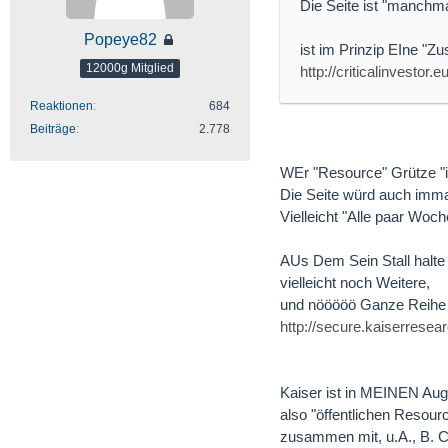
Die Seite ist "manchma
Popeye82
ist im Prinzip EIne "
12000g Mitglied
http://criticalinvestor.eu
Reaktionen
684
Beiträge
2.778
WEr "Resource" Grütze "in
Die Seite würd auch im
Vielleicht "Alle paar Wo
AUs Dem Sein Stall halte
vielleicht noch Weitere,
und nööööö Ganze Reihe 
http://secure.kaiserres
Kaiser ist in MEINEN Au
also "öffentlichen Resour
zusammen mit, u.A., B.