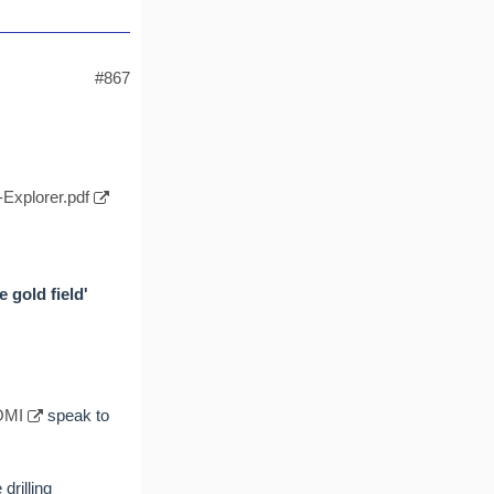
#867
Explorer.pdf
 gold field'
OMI
speak to
drilling