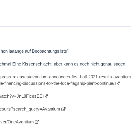
chon laaange auf Beobachtungsliste",
chmal EIne Kissenschlacht, aber kann es noch nicht genau sagen
press-releases/avantium-announces-first-half-2021-results-avantiu
-financing-discussions-for-the-fdca-flagship-plant-continue/
/watch?v=JnL8FlcesEE
results?search_query=Avantium
user/OneAvantium