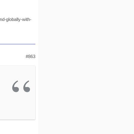
d-globally-with-
#863
ng-
alth