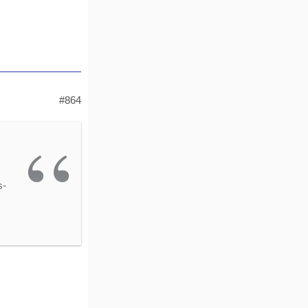
or
#864
s-
d'
s
al