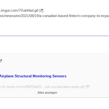
/i.imgur.com/7Gahhbd.gif
]
ws/newswire/2021/08/19/a-canadian-based-fintech-company-to-expan
 Airplane Structural Monitoring Sensors
s://c.tenor.com/yRl0S9qfJI…ark-exclamation-point.gif
]
m/mro/podcast/podcast-why-delta-testing-airplane-structural-monitori
Alles anzeigen
led sensors on the WiFi antenna area of an aircraft to test structural he