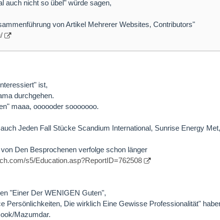
l auch nicht so übel" würde sagen,
Zusammenführung von Artikel Mehrerer Websites, Contributors"
/
teressiert" ist,
mama durchgehen.
chen" maaa, oooooder sooooooo.
 auch Jeden Fall Stücke Scandium International, Sunrise Energy Met
von Den Besprochenen verfolge schon länger
earch.com/s5/Education.asp?ReportID=762508
gen "Einer Der WENIGEN Guten",
ce Persönlichkeiten, Die wirklich Eine Gewisse Professionalität" habe
 Cook/Mazumdar.