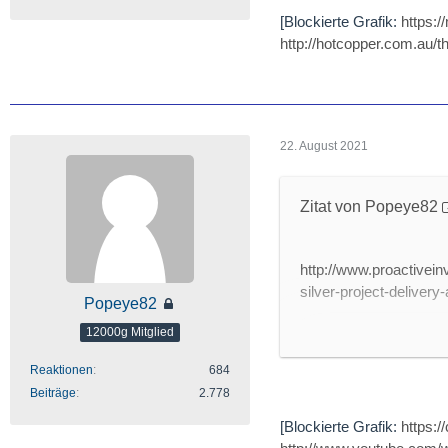
monitoring. Could this
[Blockierte Grafik:
https:
maintenance model, sim
http://hotcopper.com.au/
principal engineer, ta
could shift to data dive
22. August 2021
SMS CVM - How it w
[Blockierte Grafik:
htt
Zitat von Popeye82
http://www.youtube
http://www.proactivei
SMS Systems PM200 
silver-project-deliver
Popeye82
[Blockierte Grafik:
htt
12000g Mitglied
http://www.youtube.
http://www.youtube.c
Reaktionen
684
- Adriatic Metals' says
Beiträge
2.778
Administration Struc
Adriatic Metals PLC (L
[Blockierte Grafik:
https:
silver project in Bosn