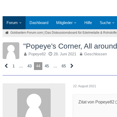
Forum
Dashboard
Mitglieder
Hilfe
Suche
Goldseiten-Forum.com | Das Diskussionsboard für Edelmetalle & Rohstoffe
"Popeye's Corner, All around
Popeye82
28. Juni 2021
Geschlossen
1
…
43
44
45
…
65
22. August 2021
Zitat von Popeye82