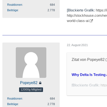
Reaktionen
684
[Blockierte Grafik:
https:/
Beiträge
2.778
http://stockhouse.com/ne
world-class-ai
22. August 2021
Zitat von Popeye82
Why Delta Is Testing
Popeye82
[Blockierte Grafik:
http
12000g Mitglied
http://aviationweek.co
sensors
Reaktionen
684
Beiträge
2.778
- Delta Air Lines instal