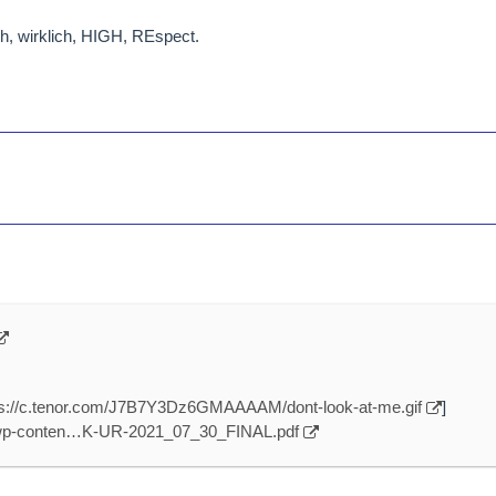
, wirklich, HIGH, REspect.
ps://c.tenor.com/J7B7Y3Dz6GMAAAAM/dont-look-at-me.gif
]
m/wp-conten…K-UR-2021_07_30_FINAL.pdf