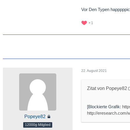
Vor Den Typen happpppich
1
22. August 2021
Zitat von Popeye82
[Blockierte Grafik:
htt
http://eresearch.co
Popeye82
12000g Mitglied