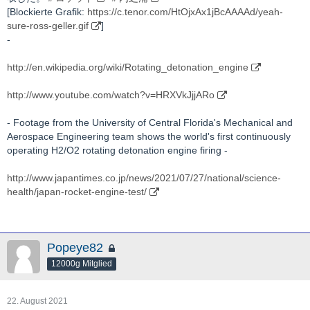
[Blockierte Grafik:
https://c.tenor.com/HtOjxAx1jBcAAAAd/yeah-
sure-ross-geller.gif
]
-
http://en.wikipedia.org/wiki/Rotating_detonation_engine
http://www.youtube.com/watch?v=HRXVkJjjARo
- Footage from the University of Central Florida's Mechanical and
Aerospace Engineering team shows the world's first continuously
operating H2/O2 rotating detonation engine firing -
http://www.japantimes.co.jp/news/2021/07/27/national/science-
health/japan-rocket-engine-test/
Popeye82
12000g Mitglied
22. August 2021