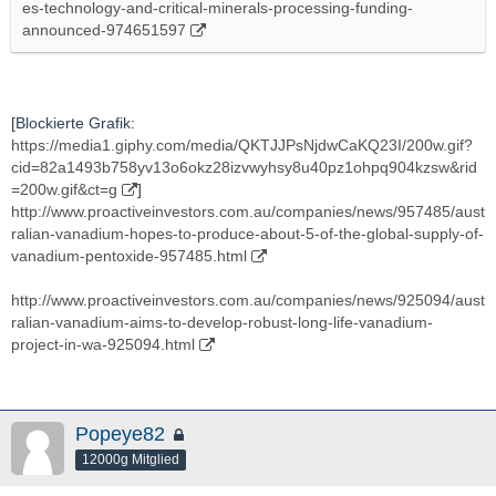
es-technology-and-critical-minerals-processing-funding-
post_id=54978295&utm_term=BCI
announced-974651597
[Blockierte Grafik:
https://media1.giphy.com/media/QKTJJPsNjdwCaKQ23I/200w.gif?
cid=82a1493b758yv13o6okz28izvwyhsy8u40pz1ohpq904kzsw&rid
=200w.gif&ct=g
]
http://www.proactiveinvestors.com.au/companies/news/957485/aust
ralian-vanadium-hopes-to-produce-about-5-of-the-global-supply-of-
vanadium-pentoxide-957485.html
http://www.proactiveinvestors.com.au/companies/news/925094/aust
ralian-vanadium-aims-to-develop-robust-long-life-vanadium-
project-in-wa-925094.html
Popeye82
12000g Mitglied