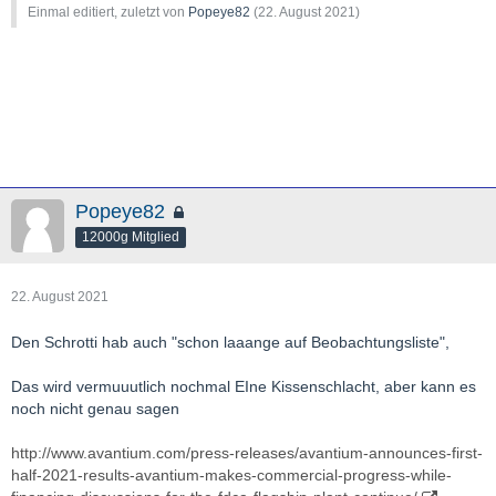
ay-s-market-view---adriatic-metals-afritin-bluerock-diamonds-
http://www.researchgate.net/publication/301376092_Implementa
Einmal editiert, zuletzt von
Popeye82
(
22. August 2021
)
condor-gold-empire-metals-rambler-metals-and-mining-
tion_of_Structural_Health_Monitoring_SHM_into_an_Airline_Mai
958134.html
ntenance_Program
http://www.theassay.com/news/adriatic-completes-vares-silver-
project-dfs/
http://www.miningsee.eu/adriatics-balkans-project-
construction/
Popeye82
12000g Mitglied
22. August 2021
Den Schrotti hab auch "schon laaange auf Beobachtungsliste",
Das wird vermuuutlich nochmal EIne Kissenschlacht, aber kann es
noch nicht genau sagen
http://www.avantium.com/press-releases/avantium-announces-first-
half-2021-results-avantium-makes-commercial-progress-while-