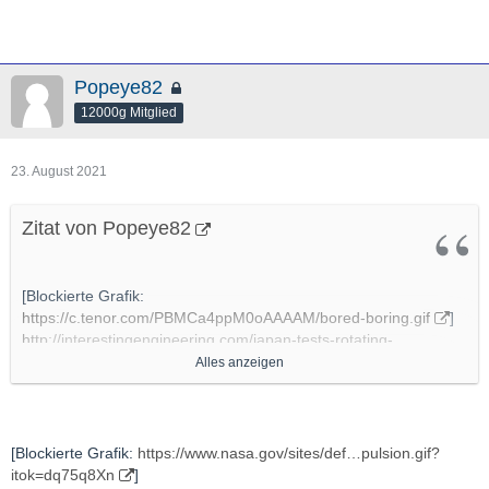
Popeye82
12000g Mitglied
23. August 2021
Zitat von Popeye82
[Blockierte Grafik:
https://c.tenor.com/PBMCa4ppM0oAAAAM/bored-boring.gif
]
http://interestingengineering.com/japan-tests-rotating-
detonation-engine-in-space-for-the-first-time
Alles anzeigen
http://www.isas.jaxa.jp/topics/002693.html
http://www.youtube.com/watch?v=dK2CbJNHnC0
[Blockierte Grafik:
https://www.nasa.gov/sites/def…pulsion.gif?
itok=dq75q8Xn
]