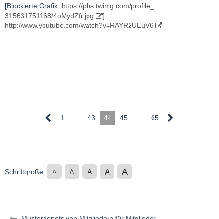
[Blockierte Grafik:
https://pbs.twimg.com/profile_…
315631751168/4oMydZfr.jpg
]
http://www.youtube.com/watch?v=RAYR2UEuV6
1
…
43
44
45
…
65
A
A
Schriftgröße:
A
A
A
Musterdepots von Mitgliedern für Mitglieder