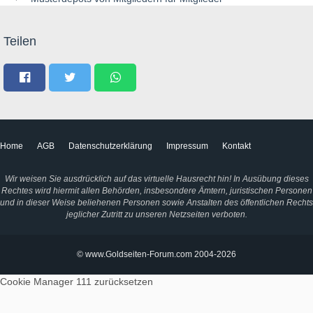
Teilen
Home
AGB
Datenschutzerklärung
Impressum
Kontakt
Wir weisen Sie ausdrücklich auf das virtuelle Hausrecht hin! In Ausübung dieses
Rechtes wird hiermit allen Behörden, insbesondere Ämtern, juristischen Personen
und in dieser Weise beliehenen Personen sowie Anstalten des öffentlichen Rechts
jeglicher Zutritt zu unseren Netzseiten verboten.
© www.Goldseiten-Forum.com 2004-2026
Cookie Manager 111
zurücksetzen