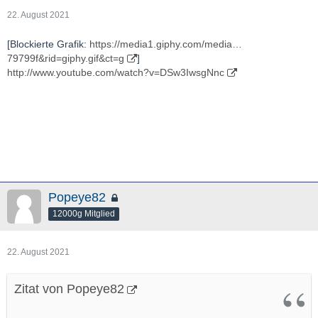
22. August 2021
[Blockierte Grafik:
https://media1.giphy.com/media…
79799f&rid=giphy.gif&ct=g
]
http://www.youtube.com/watch?v=DSw3IwsgNnc
Popeye82
12000g Mitglied
22. August 2021
Zitat von Popeye82