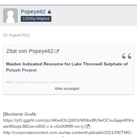
Popeye82
12000g Mitglied
22. August 2021
Zitat von Popeye82
Maiden Indicated Resource for Lake Throssell Sulphate of
Potash Project
http://www.triggmining.com.au/wp-
content/uploads/2021/07/210726-ASX-Announcement-Lake-
Alles anzeigen
Throssell-Indicated-Resource_Final.pdf
http://www.triggmining.com.au/wp-
content/uploads/2021/07/2234802.pdf
[Blockierte Grafik:
https://yt3.ggpht.com/ytc/AKedOLQtlX3rWNbvBfc9eOCnu5jajwWVrx
http://www.triggmining.com.au/wp-
we9NvqtLBB1w=s900-c-k-c0x00ffffff-no-rj
]
content/uploads/2021/07/2237056.pdf
http://corporateconnect.com.au/wp-content/uploads/2021/08/TMG-