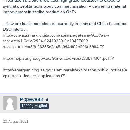
- Toondoon ML offers low-cost high-grade feedstock to expedite
synthetic zeolite technology commercialisation – delivering material
improvement in zeolite production OpEx
- Raw ore kaolin samples are currently in mainland China to source
DSO interest
http://cdn-api.markitdigital.com/apiman-gateway/ASX/asx-
research/1.0/file/2924-02410259-6A1046700?
access_token=83ff96335c2d45a094df02a206a39ff4
http://map.sarig.sa.gov.au/GeneratedFiles/DAILY/M04.pdf
https//energymining.sa.gov.au/minerals/exploration/public_notices/e
xploration_licence_applications
Popeye82
12000g Mitglied
23. August 2021