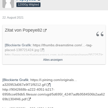
12000g Mitglied
22. August 2021
Zitat von Popeye82
[Blockierte Grafik:
https://thumbs.dreamstime.com/…-tag-
placed-138721424.jpg
]
http://www.proactiveinvestors.com.au/companies/news/957257/c
offee-with-samso-the-real-value-of-blackstone-minerals-
Alles anzeigen
957257.html
http://www.youtube.com/watch?v=SAVRWhbHo5w
[Blockierte Grafik:
https://i.pinimg.com/originals…
- Chapters
a320953d067e9f71f9212.gif
]
http://9042668b-a222-4051-b217-
00:00 Introduction
6958cce69db5.filesusr.com/ugd/5d695f_424f7adfb9584506b2aa62
01:24 How is the business going?
69b1304f46.pdf
03:01 Will a rising Nickel price hurt the business?
04:51 How is the mine going?