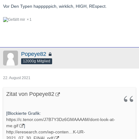
Vor Den Typen happpppich, wirklich, HIGH, REspect.
1
Popeye82
12000g Mitglied
22. August 2021
Zitat von Popeye82
[Blockierte Grafik:
https://c.tenor.com/J7B7Y3Dz6GMAAAAM/dont-look-at-
me.gif
]
http://eresearch.com/wp-conten…K-UR-
2021_07_30_FINAL.pdf