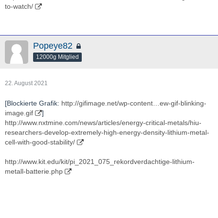
to-watch/
Popeye82
12000g Mitglied
22. August 2021
[Blockierte Grafik:
http://gifimage.net/wp-content…ew-gif-blinking-
image.gif
]
http://www.nxtmine.com/news/articles/energy-critical-metals/hiu-
researchers-develop-extremely-high-energy-density-lithium-metal-
cell-with-good-stability/
http://www.kit.edu/kit/pi_2021_075_rekordverdachtige-lithium-
metall-batterie.php