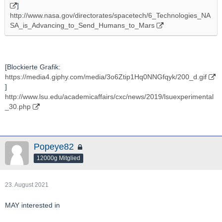
]
http://www.nasa.gov/directorates/spacetech/6_Technologies_NA
SA_is_Advancing_to_Send_Humans_to_Mars
[Blockierte Grafik:
https://media4.giphy.com/media/3o6Ztip1Hq0NNGfqyk/200_d.gif
]
http://www.lsu.edu/academicaffairs/cxc/news/2019/lsuexperimental
_30.php
Popeye82
12000g Mitglied
23. August 2021
MAY interested in