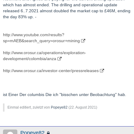
which has almost ended. The drilling and operational update
released 6..7.2021 almost doubled the market cap to £46M, ending
the day 83% up. -
http://www.youtube.com/results?
sp=mAEB&search_query=orosur+mining
http://www.orosur.ca/operations/exploration-
development/colombia/anza
http://www.orosur.ca/investor-center/pressreleases
ist Einer Der columbis Die ich "bisschen unter Beobachtung" hab.
Einmal editiert, zuletzt von
Popeye82
(
22. August 2021
)
Popeye82