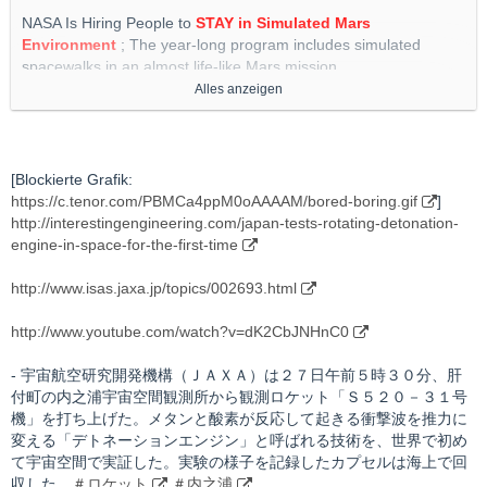
NASA Is Hiring People to
STAY in Simulated Mars
Environment
; The year-long program includes simulated
spacewalks in an almost life-like Mars mission
Alles anzeigen
http://interestingengineering.com/nasa-is-hiring-people-to-stay-
in-simulated-mars-environment
http://www.nasa.gov/feature/nasa-is-recruiting-for-yearlong-
[Blockierte Grafik:
simulated-mars-mission/
https://c.tenor.com/PBMCa4ppM0oAAAAM/bored-boring.gif
]
http://interestingengineering.com/japan-tests-rotating-detonation-
http://apnews.com/article/lifestyle-oddities-business-science-
engine-in-space-for-the-first-time
mars-182cc63732fbabeb7120df2fc637b85a
http://www.isas.jaxa.jp/topics/002693.html
http://www.indiatoday.in/science/story/nasa-mars-dune-alpha-
simulated-mission-applications-1837993-2021-08-07
http://www.youtube.com/watch?v=dK2CbJNHnC0
- 宇宙航空研究開発機構（ＪＡＸＡ）は２７日午前５時３０分、肝
付町の内之浦宇宙空間観測所から観測ロケット「Ｓ５２０－３１号
機」を打ち上げた。メタンと酸素が反応して起きる衝撃波を推力に
変える「デトネーションエンジン」と呼ばれる技術を、世界で初め
て宇宙空間で実証した。実験の様子を記録したカプセルは海上で回
収した。
＃ロケット
＃内之浦