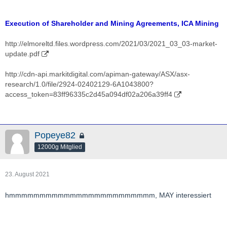
Execution of Shareholder and Mining Agreements, ICA Mining
http://elmoreltd.files.wordpress.com/2021/03/2021_03_03-market-
update.pdf
http://cdn-api.markitdigital.com/apiman-gateway/ASX/asx-
research/1.0/file/2924-02402129-6A1043800?
access_token=83ff96335c2d45a094df02a206a39ff4
Popeye82
12000g Mitglied
23. August 2021
hmmmmmmmmmmmmmmmmmmmmmmmm, MAY interessiert