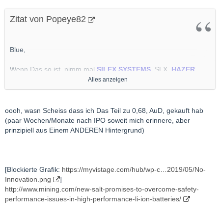
Zitat von Popeye82
Blue,
Wenn Das so ist, nimm mal
SILEX SYSTEMS
, SLX,
HAZER
GROUP
, HZR und vielleicht auch noch
CALIX
, CXL auch
Alles anzeigen
UUUUUNBEDINGT
auf Deinen Arbeitszettel empfehle.
Alle(s) Känguruh Schuppen.
oooh, wasn Scheiss dass ich Das Teil zu 0,68, AuD, gekauft hab
(paar Wochen/Monate nach IPO soweit mich erinnere, aber
Sind Teil Meiner "Energy Transition" Abteilung, Alle 3.
prinzipiell aus Einem ANDEREN Hintergrund)
[Blockierte Grafik:
https://myvistage.com/hub/wp-c…2019/05/No-
Innovation.png
]
http://www.mining.com/new-salt-promises-to-overcome-safety-
performance-issues-in-high-performance-li-ion-batteries/