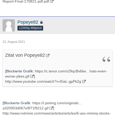
Report-Final-170821-pdf.pdf
Popeye82
12000g Mitglied
22. August 2021
Zitat von Popeye82
[Blockierte Grafik:
https://c.tenor.com/x29qcBx6be…hats-even-
worse-yikes.gif
]
http://www.youtube.com/watch?v=EiaL-gpPk2g
[Blockierte Grafik:
https://i.pinimg.com/originals…
a320953d067e9f71f9212.gif
]
http://www.nxtmine.com/news/articles/articles/6-asx-mining-stocks-