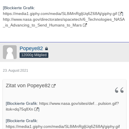
- 宇宙航空研究開発機構（ＪＡＸＡ）は２７日午前５時３０分、
肝付町の内之浦宇宙空間観測所から観測ロケット「Ｓ５２０－３
[Blockierte Grafik:
１号機」を打ち上げた。メタンと酸素が反応して起きる衝撃波を
https://media1.giphy.com/media/SL8iMnRgljUq6Z68Aj/giphy.gif
]
推力に変える「デトネーションエンジン」と呼ばれる技術を、世
http://www.nasa.gov/directorates/spacetech/6_Technologies_NASA
界で初めて宇宙空間で実証した。実験の様子を記録したカプセル
_is_Advancing_to_Send_Humans_to_Mars
は海上で回収した。
＃ロケット
＃内之浦
[Blockierte Grafik:
https://c.tenor.com/HtOjxAx1jB…yeah-sure-
ross-geller.gif
]
-
Popeye82
12000g Mitglied
http://en.wikipedia.org/wiki/Rotating_detonation_engine
http://www.youtube.com/watch?v=HRXVkJjjARo
23. August 2021
- Footage from the University of Central Florida's Mechanical
Zitat von Popeye82
and Aerospace Engineering team shows the world's first
continuously operating H2/O2 rotating detonation engine firing -
[Blockierte Grafik:
https://www.nasa.gov/sites/def…pulsion.gif?
http://www.japantimes.co.jp/news/2021/07/27/national/science-
itok=dq75q8Xn
]
health/japan-rocket-engine-test/
[Blockierte Grafik:
https://media1.giphy.com/media/SL8iMnRgljUq6Z68Aj/giphy.gif