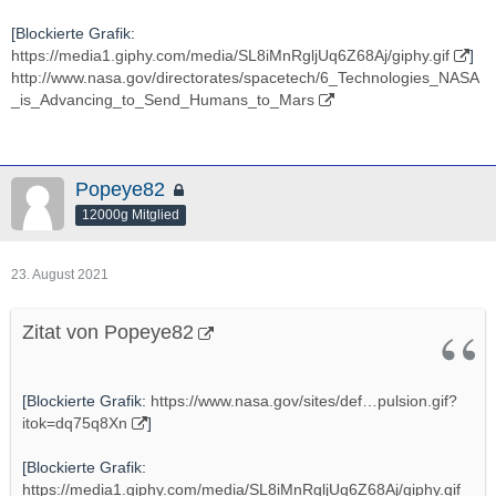
- 宇宙航空研究開発機構（ＪＡＸＡ）は２７日午前５時３０分、
肝付町の内之浦宇宙空間観測所から観測ロケット「Ｓ５２０－３
[Blockierte Grafik:
１号機」を打ち上げた。メタンと酸素が反応して起きる衝撃波を
https://media1.giphy.com/media/SL8iMnRgljUq6Z68Aj/giphy.gif
]
推力に変える「デトネーションエンジン」と呼ばれる技術を、世
http://www.nasa.gov/directorates/spacetech/6_Technologies_NASA
界で初めて宇宙空間で実証した。実験の様子を記録したカプセル
_is_Advancing_to_Send_Humans_to_Mars
は海上で回収した。
＃ロケット
＃内之浦
[Blockierte Grafik:
https://c.tenor.com/HtOjxAx1jB…yeah-sure-
ross-geller.gif
]
-
Popeye82
12000g Mitglied
http://en.wikipedia.org/wiki/Rotating_detonation_engine
http://www.youtube.com/watch?v=HRXVkJjjARo
23. August 2021
- Footage from the University of Central Florida's Mechanical
Zitat von Popeye82
and Aerospace Engineering team shows the world's first
continuously operating H2/O2 rotating detonation engine firing -
[Blockierte Grafik:
https://www.nasa.gov/sites/def…pulsion.gif?
http://www.japantimes.co.jp/news/2021/07/27/national/science-
itok=dq75q8Xn
]
health/japan-rocket-engine-test/
[Blockierte Grafik:
https://media1.giphy.com/media/SL8iMnRgljUq6Z68Aj/giphy.gif