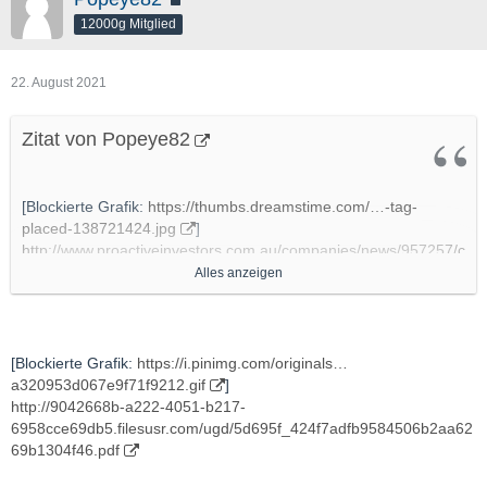
12000g Mitglied
22. August 2021
Zitat von Popeye82
[Blockierte Grafik:
https://thumbs.dreamstime.com/…-tag-
placed-138721424.jpg
]
http://www.proactiveinvestors.com.au/companies/news/957257/c
offee-with-samso-the-real-value-of-blackstone-minerals-
Alles anzeigen
957257.html
http://www.youtube.com/watch?v=SAVRWhbHo5w
[Blockierte Grafik:
https://i.pinimg.com/originals…
- Chapters
a320953d067e9f71f9212.gif
]
http://9042668b-a222-4051-b217-
00:00 Introduction
6958cce69db5.filesusr.com/ugd/5d695f_424f7adfb9584506b2aa62
01:24 How is the business going?
69b1304f46.pdf
03:01 Will a rising Nickel price hurt the business?