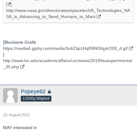
]
http://www.nasa.gov/directorates/spacetech/6_Technologies_NA
SA_is_Advancing_to_Send_Humans_to_Mars
[Blockierte Grafik:
https://media4.giphy.com/media/3o6Ztip1Hq0NNGfqyk/200_d.gif
]
http://www.lsu.edu/academicaffairs/cxc/news/2019/lsuexperimental
_30.php
Popeye82
12000g Mitglied
23. August 2021
MAY interested in