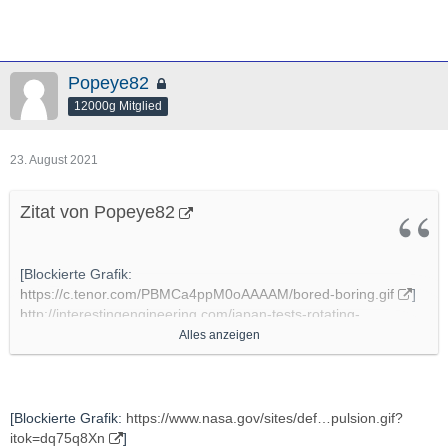
Popeye82
12000g Mitglied
23. August 2021
Zitat von Popeye82
[Blockierte Grafik:
https://c.tenor.com/PBMCa4ppM0oAAAAM/bored-boring.gif
]
http://interestingengineering.com/japan-tests-rotating-
detonation-engine-in-space-for-the-first-time
Alles anzeigen
http://www.isas.jaxa.jp/topics/002693.html
http://www.youtube.com/watch?v=dK2CbJNHnC0
[Blockierte Grafik:
https://www.nasa.gov/sites/def…pulsion.gif?
itok=dq75q8Xn
]