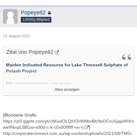
Popeye82
12000g Mitglied
22. August 2021
Zitat von Popeye82
Maiden Indicated Resource for Lake Throssell Sulphate of
Potash Project
http://www.triggmining.com.au/wp-
content/uploads/2021/07/210726-ASX-Announcement-Lake-
Alles anzeigen
Throssell-Indicated-Resource_Final.pdf
http://www.triggmining.com.au/wp-
content/uploads/2021/07/2234802.pdf
[Blockierte Grafik:
https://yt3.ggpht.com/ytc/AKedOLQtlX3rWNbvBfc9eOCnu5jajwWVrx
http://www.triggmining.com.au/wp-
we9NvqtLBB1w=s900-c-k-c0x00ffffff-no-rj
]
content/uploads/2021/07/2237056.pdf
http://corporateconnect.com.au/wp-content/uploads/2021/08/TMG-