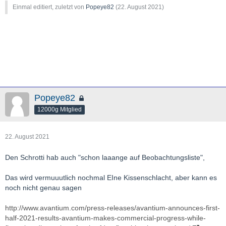
ay-s-market-view---adriatic-metals-afritin-bluerock-diamonds-
http://www.researchgate.net/publication/301376092_Implementa
Einmal editiert, zuletzt von
Popeye82
(
22. August 2021
)
condor-gold-empire-metals-rambler-metals-and-mining-
tion_of_Structural_Health_Monitoring_SHM_into_an_Airline_Mai
958134.html
ntenance_Program
http://www.theassay.com/news/adriatic-completes-vares-silver-
project-dfs/
http://www.miningsee.eu/adriatics-balkans-project-
construction/
Popeye82
12000g Mitglied
22. August 2021
Den Schrotti hab auch "schon laaange auf Beobachtungsliste",
Das wird vermuuutlich nochmal EIne Kissenschlacht, aber kann es
noch nicht genau sagen
http://www.avantium.com/press-releases/avantium-announces-first-
half-2021-results-avantium-makes-commercial-progress-while-