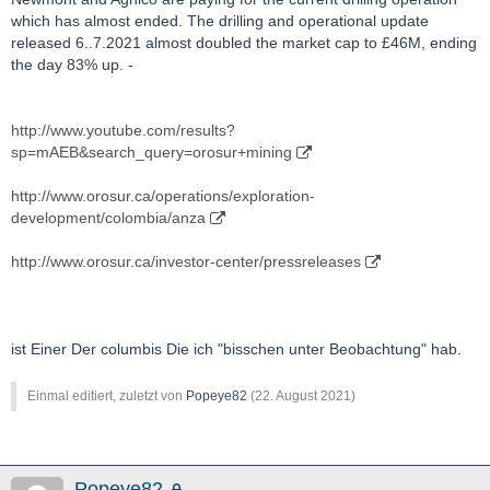
which has almost ended. The drilling and operational update
released 6..7.2021 almost doubled the market cap to £46M, ending
the day 83% up. -
http://www.youtube.com/results?
sp=mAEB&search_query=orosur+mining
http://www.orosur.ca/operations/exploration-
development/colombia/anza
http://www.orosur.ca/investor-center/pressreleases
ist Einer Der columbis Die ich "bisschen unter Beobachtung" hab.
Einmal editiert, zuletzt von
Popeye82
(
22. August 2021
)
Popeye82