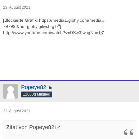
22. August 2021
[Blockierte Grafik:
https://media1.giphy.com/media…
79799f&rid=giphy.gif&ct=g
]
http://www.youtube.com/watch?v=DSw3IwsgNnc
Popeye82
12000g Mitglied
22. August 2021
Zitat von Popeye82