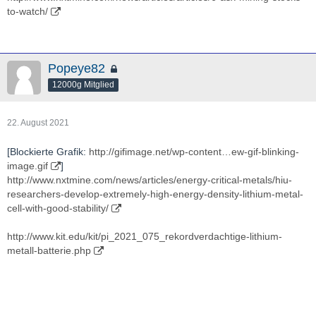
to-watch/
Popeye82
12000g Mitglied
22. August 2021
[Blockierte Grafik:
http://gifimage.net/wp-content…ew-gif-blinking-
image.gif
]
http://www.nxtmine.com/news/articles/energy-critical-metals/hiu-
researchers-develop-extremely-high-energy-density-lithium-metal-
cell-with-good-stability/
http://www.kit.edu/kit/pi_2021_075_rekordverdachtige-lithium-
metall-batterie.php