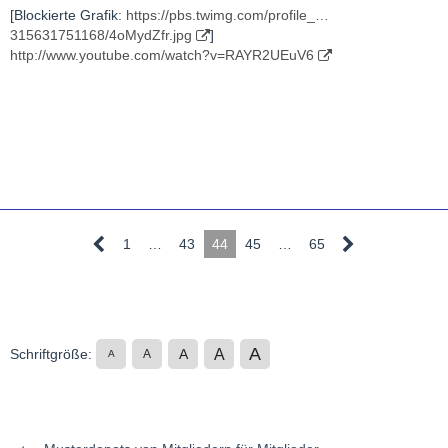
[Blockierte Grafik:
https://pbs.twimg.com/profile_…
315631751168/4oMydZfr.jpg
]
http://www.youtube.com/watch?v=RAYR2UEuV6
1
…
43
44
45
…
65
A
A
Schriftgröße:
A
A
A