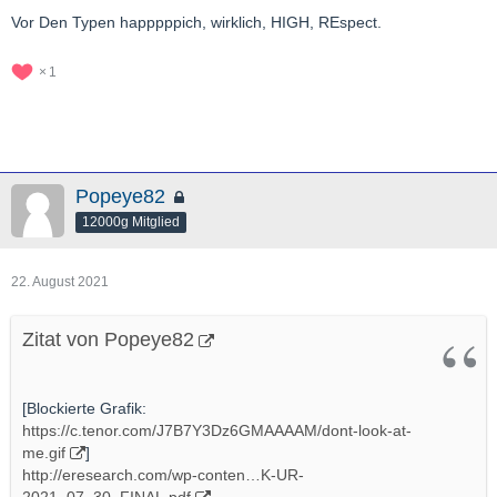
Vor Den Typen happpppich, wirklich, HIGH, REspect.
1
Popeye82
12000g Mitglied
22. August 2021
Zitat von Popeye82
[Blockierte Grafik:
https://c.tenor.com/J7B7Y3Dz6GMAAAAM/dont-look-at-
me.gif
]
http://eresearch.com/wp-conten…K-UR-