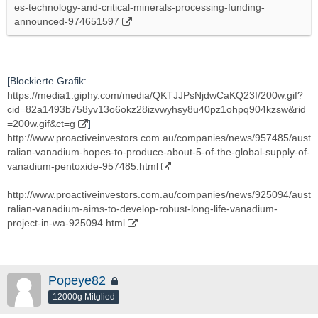
es-technology-and-critical-minerals-processing-funding-
post_id=54978295&utm_term=BCI
announced-974651597
[Blockierte Grafik:
https://media1.giphy.com/media/QKTJJPsNjdwCaKQ23I/200w.gif?
cid=82a1493b758yv13o6okz28izvwyhsy8u40pz1ohpq904kzsw&rid
=200w.gif&ct=g
]
http://www.proactiveinvestors.com.au/companies/news/957485/aust
ralian-vanadium-hopes-to-produce-about-5-of-the-global-supply-of-
vanadium-pentoxide-957485.html
http://www.proactiveinvestors.com.au/companies/news/925094/aust
ralian-vanadium-aims-to-develop-robust-long-life-vanadium-
project-in-wa-925094.html
Popeye82
12000g Mitglied