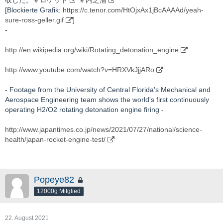
収した。
＃ロケット
＃内之浦
[Blockierte Grafik:
https://c.tenor.com/HtOjxAx1jBcAAAAd/yeah-
sure-ross-geller.gif
]
-
http://en.wikipedia.org/wiki/Rotating_detonation_engine
http://www.youtube.com/watch?v=HRXVkJjjARo
- Footage from the University of Central Florida's Mechanical and
Aerospace Engineering team shows the world's first continuously
operating H2/O2 rotating detonation engine firing -
http://www.japantimes.co.jp/news/2021/07/27/national/science-
health/japan-rocket-engine-test/
Popeye82
12000g Mitglied
22. August 2021