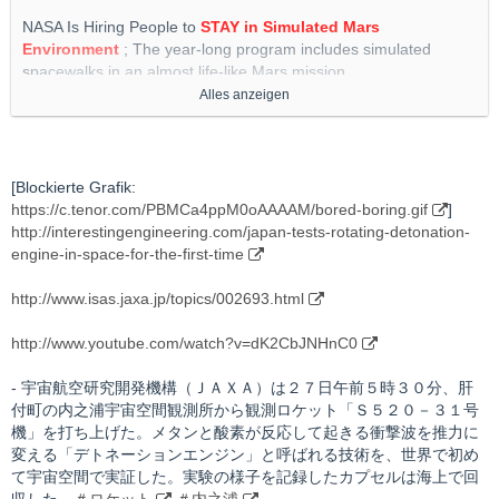
NASA Is Hiring People to
STAY in Simulated Mars
Environment
; The year-long program includes simulated
spacewalks in an almost life-like Mars mission
Alles anzeigen
http://interestingengineering.com/nasa-is-hiring-people-to-stay-
in-simulated-mars-environment
http://www.nasa.gov/feature/nasa-is-recruiting-for-yearlong-
[Blockierte Grafik:
simulated-mars-mission/
https://c.tenor.com/PBMCa4ppM0oAAAAM/bored-boring.gif
]
http://interestingengineering.com/japan-tests-rotating-detonation-
http://apnews.com/article/lifestyle-oddities-business-science-
engine-in-space-for-the-first-time
mars-182cc63732fbabeb7120df2fc637b85a
http://www.isas.jaxa.jp/topics/002693.html
http://www.indiatoday.in/science/story/nasa-mars-dune-alpha-
simulated-mission-applications-1837993-2021-08-07
http://www.youtube.com/watch?v=dK2CbJNHnC0
- 宇宙航空研究開発機構（ＪＡＸＡ）は２７日午前５時３０分、肝
付町の内之浦宇宙空間観測所から観測ロケット「Ｓ５２０－３１号
機」を打ち上げた。メタンと酸素が反応して起きる衝撃波を推力に
変える「デトネーションエンジン」と呼ばれる技術を、世界で初め
て宇宙空間で実証した。実験の様子を記録したカプセルは海上で回