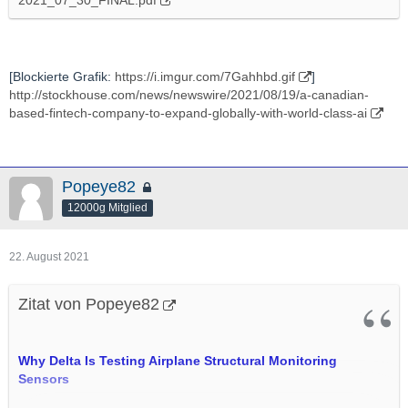
2021_07_30_FINAL.pdf
[Blockierte Grafik:
https://i.imgur.com/7Gahhbd.gif
]
http://stockhouse.com/news/newswire/2021/08/19/a-canadian-
based-fintech-company-to-expand-globally-with-world-class-ai
Popeye82
12000g Mitglied
22. August 2021
Zitat von Popeye82
Why Delta Is Testing Airplane Structural Monitoring
Sensors