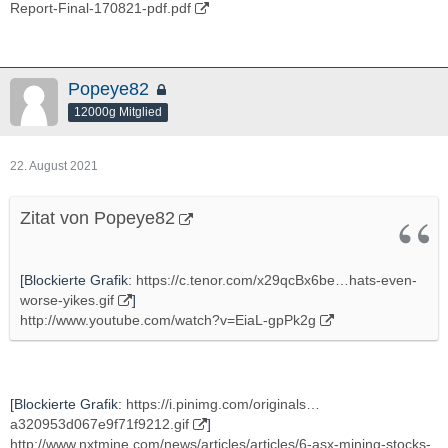
Report-Final-170821-pdf.pdf
Popeye82
12000g Mitglied
22. August 2021
Zitat von Popeye82
[Blockierte Grafik:
https://c.tenor.com/x29qcBx6be…hats-even-
worse-yikes.gif
]
http://www.youtube.com/watch?v=EiaL-gpPk2g
[Blockierte Grafik:
https://i.pinimg.com/originals…
a320953d067e9f71f9212.gif
]
http://www.nxtmine.com/news/articles/articles/6-asx-mining-stocks-