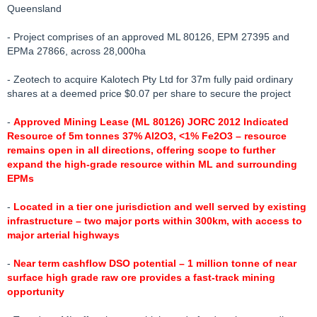
Queensland
- Project comprises of an approved ML 80126, EPM 27395 and
EPMa 27866, across 28,000ha
- Zeotech to acquire Kalotech Pty Ltd for 37m fully paid ordinary
shares at a deemed price $0.07 per share to secure the project
-
Approved Mining Lease (ML 80126) JORC 2012 Indicated
Resource of 5m tonnes 37% Al2O3, <1% Fe2O3 – resource
remains open in all directions, offering scope to further
expand the high-grade resource within ML and surrounding
EPMs
-
Located in a tier one jurisdiction and well served by existing
infrastructure – two major ports within 300km, with access to
major arterial highways
-
Near term cashflow DSO potential – 1 million tonne of near
surface high grade raw ore provides a fast-track mining
opportunity