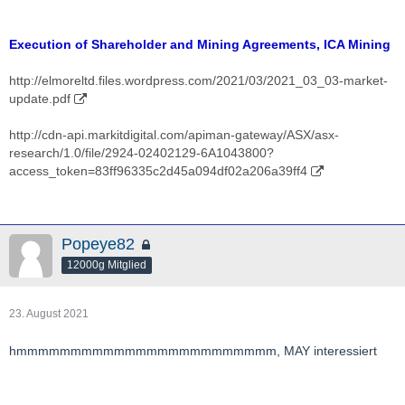
Execution of Shareholder and Mining Agreements, ICA Mining
http://elmoreltd.files.wordpress.com/2021/03/2021_03_03-market-
update.pdf
http://cdn-api.markitdigital.com/apiman-gateway/ASX/asx-
research/1.0/file/2924-02402129-6A1043800?
access_token=83ff96335c2d45a094df02a206a39ff4
Popeye82
12000g Mitglied
23. August 2021
hmmmmmmmmmmmmmmmmmmmmmmmm, MAY interessiert