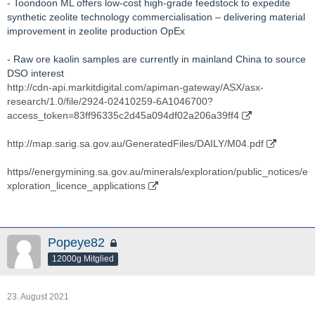
- Toondoon ML offers low-cost high-grade feedstock to expedite
synthetic zeolite technology commercialisation – delivering material
improvement in zeolite production OpEx
- Raw ore kaolin samples are currently in mainland China to source
DSO interest
http://cdn-api.markitdigital.com/apiman-gateway/ASX/asx-
research/1.0/file/2924-02410259-6A1046700?
access_token=83ff96335c2d45a094df02a206a39ff4
http://map.sarig.sa.gov.au/GeneratedFiles/DAILY/M04.pdf
https//energymining.sa.gov.au/minerals/exploration/public_notices/e
xploration_licence_applications
Popeye82
12000g Mitglied
23. August 2021