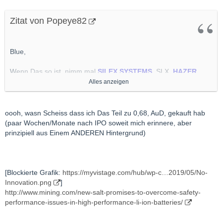
Zitat von Popeye82
Blue,
Wenn Das so ist, nimm mal
SILEX SYSTEMS
, SLX,
HAZER
GROUP
, HZR und vielleicht auch noch
CALIX
, CXL auch
Alles anzeigen
UUUUUNBEDINGT
auf Deinen Arbeitszettel empfehle.
Alle(s) Känguruh Schuppen.
oooh, wasn Scheiss dass ich Das Teil zu 0,68, AuD, gekauft hab
(paar Wochen/Monate nach IPO soweit mich erinnere, aber
Sind Teil Meiner "Energy Transition" Abteilung, Alle 3.
prinzipiell aus Einem ANDEREN Hintergrund)
[Blockierte Grafik:
https://myvistage.com/hub/wp-c…2019/05/No-
Innovation.png
]
http://www.mining.com/new-salt-promises-to-overcome-safety-
performance-issues-in-high-performance-li-ion-batteries/