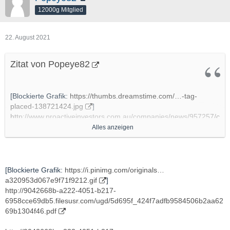
12000g Mitglied
22. August 2021
Zitat von Popeye82
[Blockierte Grafik:
https://thumbs.dreamstime.com/…-tag-
placed-138721424.jpg
]
http://www.proactiveinvestors.com.au/companies/news/957257/c
offee-with-samso-the-real-value-of-blackstone-minerals-
Alles anzeigen
957257.html
http://www.youtube.com/watch?v=SAVRWhbHo5w
[Blockierte Grafik:
https://i.pinimg.com/originals…
- Chapters
a320953d067e9f71f9212.gif
]
http://9042668b-a222-4051-b217-
00:00 Introduction
6958cce69db5.filesusr.com/ugd/5d695f_424f7adfb9584506b2aa62
01:24 How is the business going?
69b1304f46.pdf
03:01 Will a rising Nickel price hurt the business?
04:51 How is the mine going?