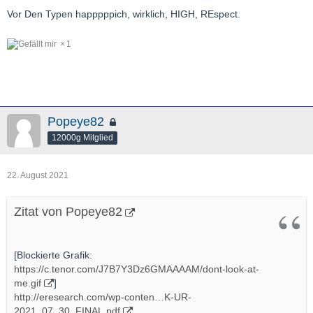
Vor Den Typen happpppich, wirklich, HIGH, REspect.
1
Popeye82
12000g Mitglied
22. August 2021
Zitat von Popeye82
[Blockierte Grafik:
https://c.tenor.com/J7B7Y3Dz6GMAAAAM/dont-look-at-
me.gif
]
http://eresearch.com/wp-conten…K-UR-
2021_07_30_FINAL.pdf