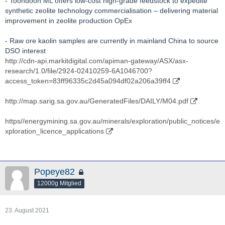
- Toondoon ML offers low-cost high-grade feedstock to expedite
synthetic zeolite technology commercialisation – delivering material
improvement in zeolite production OpEx
- Raw ore kaolin samples are currently in mainland China to source
DSO interest
http://cdn-api.markitdigital.com/apiman-gateway/ASX/asx-
research/1.0/file/2924-02410259-6A1046700?
access_token=83ff96335c2d45a094df02a206a39ff4
http://map.sarig.sa.gov.au/GeneratedFiles/DAILY/M04.pdf
https//energymining.sa.gov.au/minerals/exploration/public_notices/e
xploration_licence_applications
Popeye82
12000g Mitglied
23. August 2021