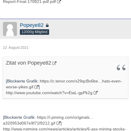
Report-Final-170821-pdf.pdf
Popeye82
12000g Mitglied
22. August 2021
Zitat von Popeye82
[Blockierte Grafik:
https://c.tenor.com/x29qcBx6be…hats-even-
worse-yikes.gif
]
http://www.youtube.com/watch?v=EiaL-gpPk2g
[Blockierte Grafik:
https://i.pinimg.com/originals…
a320953d067e9f71f9212.gif
]
http://www.nxtmine.com/news/articles/articles/6-asx-mining-stocks-