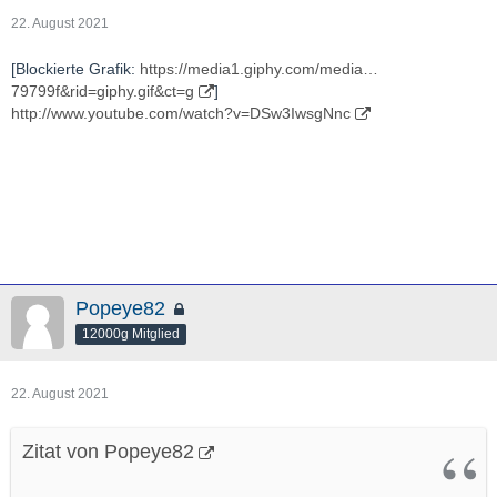
22. August 2021
[Blockierte Grafik:
https://media1.giphy.com/media…
79799f&rid=giphy.gif&ct=g
]
http://www.youtube.com/watch?v=DSw3IwsgNnc
Popeye82
12000g Mitglied
22. August 2021
Zitat von Popeye82