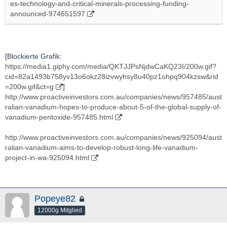
es-technology-and-critical-minerals-processing-funding-
post_id=54978295&utm_term=BCI
announced-974651597
[Blockierte Grafik:
https://media1.giphy.com/media/QKTJJPsNjdwCaKQ23I/200w.gif?
cid=82a1493b758yv13o6okz28izvwyhsy8u40pz1ohpq904kzsw&rid
=200w.gif&ct=g
]
http://www.proactiveinvestors.com.au/companies/news/957485/aust
ralian-vanadium-hopes-to-produce-about-5-of-the-global-supply-of-
vanadium-pentoxide-957485.html
http://www.proactiveinvestors.com.au/companies/news/925094/aust
ralian-vanadium-aims-to-develop-robust-long-life-vanadium-
project-in-wa-925094.html
Popeye82
12000g Mitglied