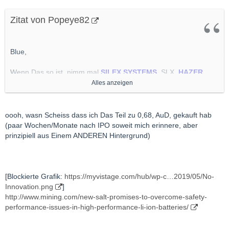
Zitat von Popeye82
Blue,
Wenn Das so ist, nimm mal
SILEX SYSTEMS
, SLX,
HAZER
GROUP
, HZR und vielleicht auch noch
CALIX
, CXL auch
Alles anzeigen
UUUUUNBEDINGT
auf Deinen Arbeitszettel empfehle.
Alle(s) Känguruh Schuppen.
oooh, wasn Scheiss dass ich Das Teil zu 0,68, AuD, gekauft hab
(paar Wochen/Monate nach IPO soweit mich erinnere, aber
Sind Teil Meiner "Energy Transition" Abteilung, Alle 3.
prinzipiell aus Einem ANDEREN Hintergrund)
[Blockierte Grafik:
https://myvistage.com/hub/wp-c…2019/05/No-
Innovation.png
]
http://www.mining.com/new-salt-promises-to-overcome-safety-
performance-issues-in-high-performance-li-ion-batteries/