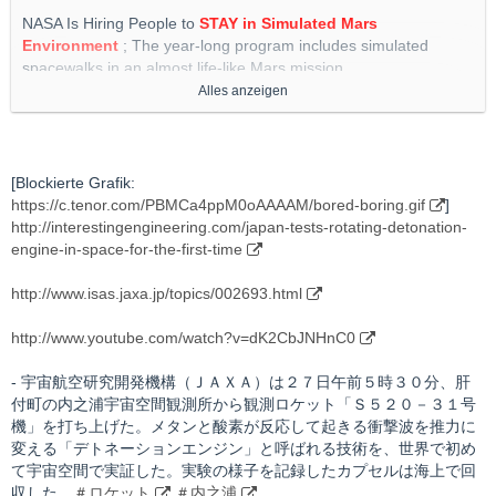
NASA Is Hiring People to
STAY in Simulated Mars
Environment
; The year-long program includes simulated
spacewalks in an almost life-like Mars mission
Alles anzeigen
http://interestingengineering.com/nasa-is-hiring-people-to-stay-
in-simulated-mars-environment
http://www.nasa.gov/feature/nasa-is-recruiting-for-yearlong-
[Blockierte Grafik:
simulated-mars-mission/
https://c.tenor.com/PBMCa4ppM0oAAAAM/bored-boring.gif
]
http://interestingengineering.com/japan-tests-rotating-detonation-
http://apnews.com/article/lifestyle-oddities-business-science-
engine-in-space-for-the-first-time
mars-182cc63732fbabeb7120df2fc637b85a
http://www.isas.jaxa.jp/topics/002693.html
http://www.indiatoday.in/science/story/nasa-mars-dune-alpha-
simulated-mission-applications-1837993-2021-08-07
http://www.youtube.com/watch?v=dK2CbJNHnC0
- 宇宙航空研究開発機構（ＪＡＸＡ）は２７日午前５時３０分、肝
付町の内之浦宇宙空間観測所から観測ロケット「Ｓ５２０－３１号
機」を打ち上げた。メタンと酸素が反応して起きる衝撃波を推力に
変える「デトネーションエンジン」と呼ばれる技術を、世界で初め
て宇宙空間で実証した。実験の様子を記録したカプセルは海上で回
収した。
＃ロケット
＃内之浦