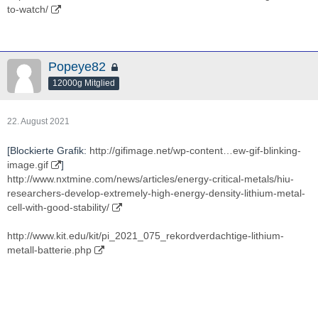
to-watch/
Popeye82
12000g Mitglied
22. August 2021
[Blockierte Grafik:
http://gifimage.net/wp-content…ew-gif-blinking-
image.gif
]
http://www.nxtmine.com/news/articles/energy-critical-metals/hiu-
researchers-develop-extremely-high-energy-density-lithium-metal-
cell-with-good-stability/
http://www.kit.edu/kit/pi_2021_075_rekordverdachtige-lithium-
metall-batterie.php