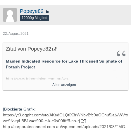
Popeye82
12000g Mitglied
22. August 2021
Zitat von Popeye82
Maiden Indicated Resource for Lake Throssell Sulphate of
Potash Project
http://www.triggmining.com.au/wp-
content/uploads/2021/07/210726-ASX-Announcement-Lake-
Alles anzeigen
Throssell-Indicated-Resource_Final.pdf
http://www.triggmining.com.au/wp-
content/uploads/2021/07/2234802.pdf
[Blockierte Grafik:
https://yt3.ggpht.com/ytc/AKedOLQtlX3rWNbvBfc9eOCnu5jajwWVrx
http://www.triggmining.com.au/wp-
we9NvqtLBB1w=s900-c-k-c0x00ffffff-no-rj
]
content/uploads/2021/07/2237056.pdf
http://corporateconnect.com.au/wp-content/uploads/2021/08/TMG-