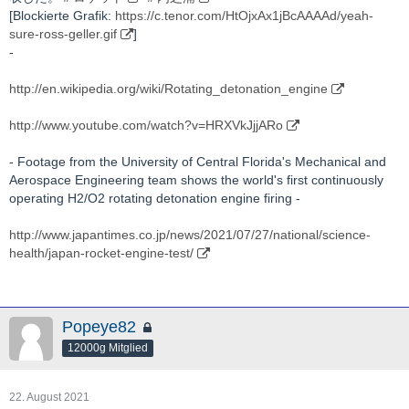
[Blockierte Grafik:
https://c.tenor.com/HtOjxAx1jBcAAAAd/yeah-
sure-ross-geller.gif
]
-
http://en.wikipedia.org/wiki/Rotating_detonation_engine
http://www.youtube.com/watch?v=HRXVkJjjARo
- Footage from the University of Central Florida's Mechanical and
Aerospace Engineering team shows the world's first continuously
operating H2/O2 rotating detonation engine firing -
http://www.japantimes.co.jp/news/2021/07/27/national/science-
health/japan-rocket-engine-test/
Popeye82
12000g Mitglied
22. August 2021