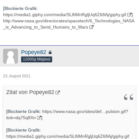
- 宇宙航空研究開発機構（ＪＡＸＡ）は２７日午前５時３０分、
肝付町の内之浦宇宙空間観測所から観測ロケット「Ｓ５２０－３
[Blockierte Grafik:
１号機」を打ち上げた。メタンと酸素が反応して起きる衝撃波を
https://media1.giphy.com/media/SL8iMnRgljUq6Z68Aj/giphy.gif
]
推力に変える「デトネーションエンジン」と呼ばれる技術を、世
http://www.nasa.gov/directorates/spacetech/6_Technologies_NASA
界で初めて宇宙空間で実証した。実験の様子を記録したカプセル
_is_Advancing_to_Send_Humans_to_Mars
は海上で回収した。
＃ロケット
＃内之浦
[Blockierte Grafik:
https://c.tenor.com/HtOjxAx1jB…yeah-sure-
ross-geller.gif
]
-
Popeye82
12000g Mitglied
http://en.wikipedia.org/wiki/Rotating_detonation_engine
http://www.youtube.com/watch?v=HRXVkJjjARo
23. August 2021
- Footage from the University of Central Florida's Mechanical
Zitat von Popeye82
and Aerospace Engineering team shows the world's first
continuously operating H2/O2 rotating detonation engine firing -
[Blockierte Grafik:
https://www.nasa.gov/sites/def…pulsion.gif?
http://www.japantimes.co.jp/news/2021/07/27/national/science-
itok=dq75q8Xn
]
health/japan-rocket-engine-test/
[Blockierte Grafik:
https://media1.giphy.com/media/SL8iMnRgljUq6Z68Aj/giphy.gif