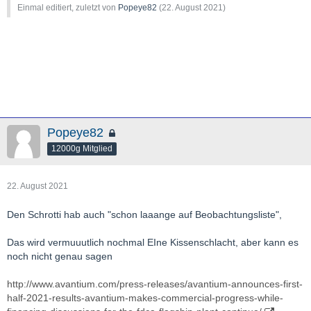
ay-s-market-view---adriatic-metals-afritin-bluerock-diamonds-
http://www.researchgate.net/publication/301376092_Implementa
Einmal editiert, zuletzt von
Popeye82
(
22. August 2021
)
condor-gold-empire-metals-rambler-metals-and-mining-
tion_of_Structural_Health_Monitoring_SHM_into_an_Airline_Mai
958134.html
ntenance_Program
http://www.theassay.com/news/adriatic-completes-vares-silver-
project-dfs/
http://www.miningsee.eu/adriatics-balkans-project-
construction/
Popeye82
12000g Mitglied
22. August 2021
Den Schrotti hab auch "schon laaange auf Beobachtungsliste",
Das wird vermuuutlich nochmal EIne Kissenschlacht, aber kann es
noch nicht genau sagen
http://www.avantium.com/press-releases/avantium-announces-first-
half-2021-results-avantium-makes-commercial-progress-while-