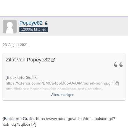
Popeye82
12000g Mitglied
23. August 2021
Zitat von Popeye82
[Blockierte Grafik:
https://c.tenor.com/PBMCa4ppM0oAAAAM/bored-boring.gif
]
http://interestingengineering.com/japan-tests-rotating-
detonation-engine-in-space-for-the-first-time
Alles anzeigen
http://www.isas.jaxa.jp/topics/002693.html
http://www.youtube.com/watch?v=dK2CbJNHnC0
[Blockierte Grafik:
https://www.nasa.gov/sites/def…pulsion.gif?
itok=dq75q8Xn
]