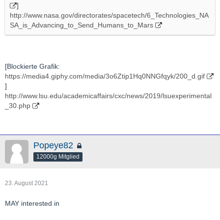
]
http://www.nasa.gov/directorates/spacetech/6_Technologies_NA
SA_is_Advancing_to_Send_Humans_to_Mars
[Blockierte Grafik:
https://media4.giphy.com/media/3o6Ztip1Hq0NNGfqyk/200_d.gif
]
http://www.lsu.edu/academicaffairs/cxc/news/2019/lsuexperimental
_30.php
Popeye82
12000g Mitglied
23. August 2021
MAY interested in