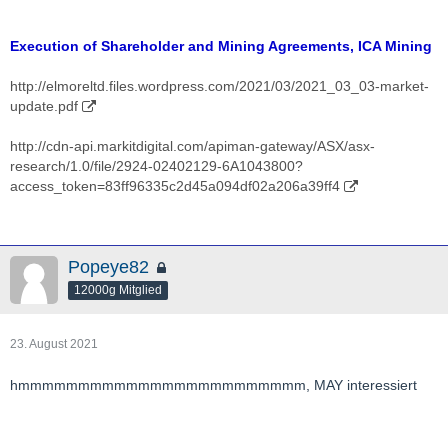
Execution of Shareholder and Mining Agreements, ICA Mining
http://elmoreltd.files.wordpress.com/2021/03/2021_03_03-market-
update.pdf
http://cdn-api.markitdigital.com/apiman-gateway/ASX/asx-
research/1.0/file/2924-02402129-6A1043800?
access_token=83ff96335c2d45a094df02a206a39ff4
Popeye82
12000g Mitglied
23. August 2021
hmmmmmmmmmmmmmmmmmmmmmmmm, MAY interessiert