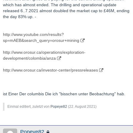
which has almost ended. The drilling and operational update
released 6..7.2021 almost doubled the market cap to £46M, ending
the day 83% up. -
http://www.youtube.com/results?
sp=mAEB&search_query=orosur+mining
http://www.orosur.ca/operations/exploration-
development/colombia/anza
http://www.orosur.ca/investor-center/pressreleases
ist Einer Der columbis Die ich "bisschen unter Beobachtung" hab.
Einmal editiert, zuletzt von
Popeye82
(
22. August 2021
)
Popeye82