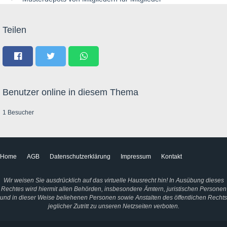
Teilen
Benutzer online in diesem Thema
1 Besucher
Home
AGB
Datenschutzerklärung
Impressum
Kontakt
Wir weisen Sie ausdrücklich auf das virtuelle Hausrecht hin! In Ausübung dieses
Rechtes wird hiermit allen Behörden, insbesondere Ämtern, juristischen Personen
und in dieser Weise beliehenen Personen sowie Anstalten des öffentlichen Rechts
jeglicher Zutritt zu unseren Netzseiten verboten.