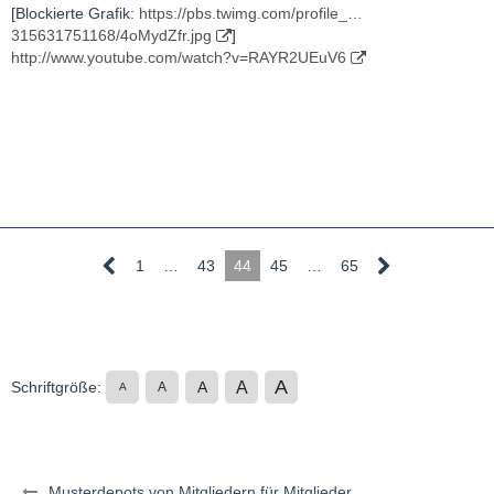
[Blockierte Grafik:
https://pbs.twimg.com/profile_…
315631751168/4oMydZfr.jpg
]
http://www.youtube.com/watch?v=RAYR2UEuV6
1
…
43
44
45
…
65
A
A
Schriftgröße:
A
A
A
Musterdepots von Mitgliedern für Mitglieder