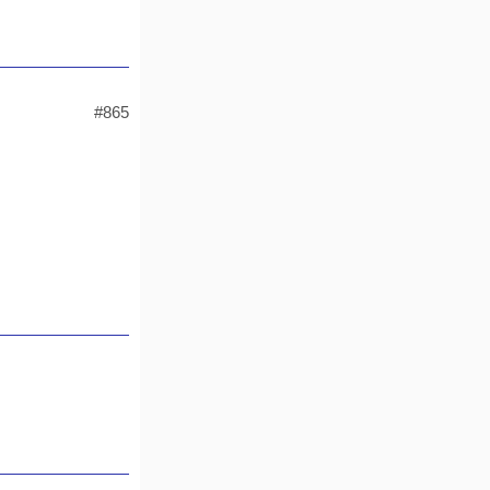
n
#865
he
c-
Moni