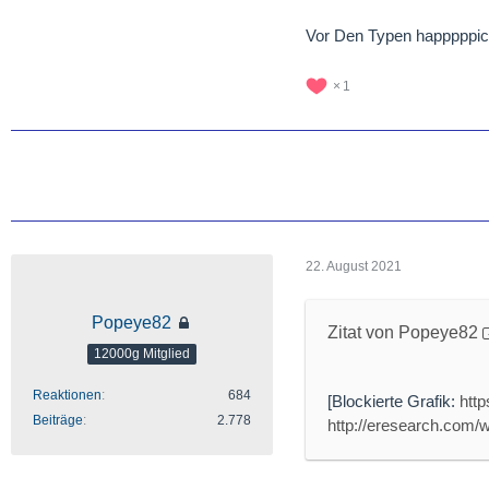
Vor Den Typen happpppich
1
22. August 2021
Popeye82
Zitat von Popeye82
12000g Mitglied
Reaktionen
684
[Blockierte Grafik:
htt
Beiträge
2.778
http://eresearch.co