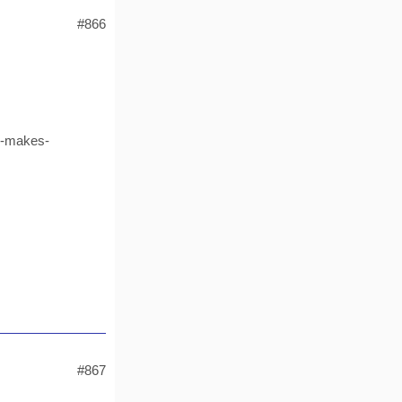
#866
m-makes-
#867