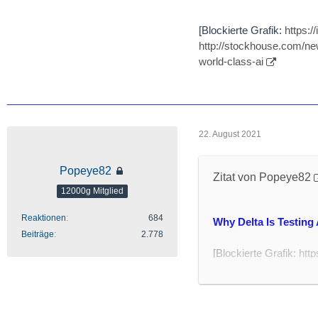
[Blockierte Grafik:
https:/
http://stockhouse.com/ne
world-class-ai
22. August 2021
Popeye82
Zitat von Popeye82
12000g Mitglied
Reaktionen
684
Why Delta Is Testing
Beiträge
2.778
[Blockierte Grafik:
http
http://aviationweek.co
sensors
- Delta Air Lines instal