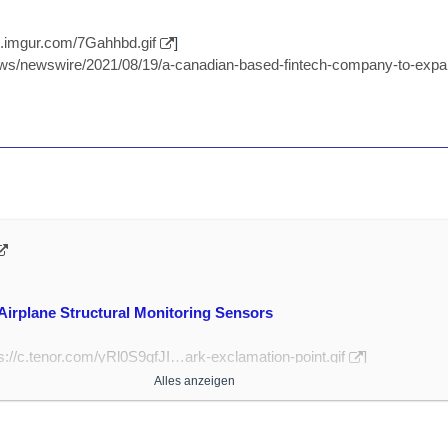
/i.imgur.com/7Gahhbd.gif
]
ws/newswire/2021/08/19/a-canadian-based-fintech-company-to-expan
 Airplane Structural Monitoring Sensors
s://c.tenor.com/yRl0S9qfJI…ark-exclamation-point.gif
]
m/mro/podcast/podcast-why-delta-testing-airplane-structural-monitori
Alles anzeigen
led sensors on the WiFi antenna area of an aircraft to test structural he