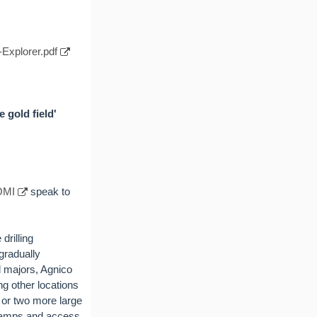
Explorer.pdf
 gold field'
OMI
speak to
drilling
gradually
d majors, Agnico
g other locations
e or two more large
 camps and access