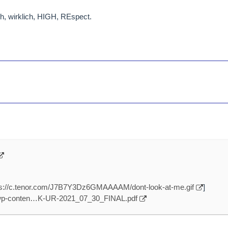
, wirklich, HIGH, REspect.
ps://c.tenor.com/J7B7Y3Dz6GMAAAAM/dont-look-at-me.gif
]
m/wp-conten…K-UR-2021_07_30_FINAL.pdf