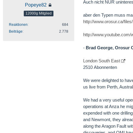
Auch nicht NUR unintere
Popeye82
12000g Mitglied
aber den Typen muss ma
http://www.orosur.ca/fil
Reaktionen
684
Beiträge
2.778
http://www.youtube.co
-
Brad George, Orosur CE
London South East
2510 Abonnenten
We were delighted to hav
us live from Perth, Austra
We had a very useful opera
operations at Anza he mig
expended with one drillin
and Newmont, they alread
along the Aragon Fault wit
discoveries, and OMI have