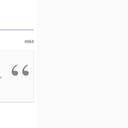
or
#864
s-
d'
s
al