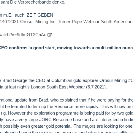
ssant Die Verbrecherbande denke,
n m.E., auch, ZEIT GEBEN
es/14072021-Orosur-Mining-Inc_Turner-Pope-Webinar-South-American-
m/watch?v=9dImGT2CnAo
O confirms 'a good start, moving towards a multi-million ounce
e Brad George the CEO at Columbian gold explorer Orosur Mining
#
lia at last night's London South East Webinar (6.7.2021).
tional update from Brad, who explained that if he were paying for the 
ht be tempted to firm up the Resource more rapidly. This will now be 
g rig. However the exploration programme is being paid for by two gol
y have a very large JORC Resource base and are interested in findin
h possibly even greater gold potential. The majors are looking for on
 already begun the exploration process, and sites for new satellite