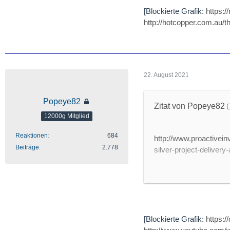
monitoring. Could this
[Blockierte Grafik:
https:
maintenance model, sim
http://hotcopper.com.au/
principal engineer, ta
could shift to data dive
22. August 2021
SMS CVM - How it w
[Blockierte Grafik:
htt
Popeye82
Zitat von Popeye82
http://www.youtube
12000g Mitglied
Reaktionen
684
http://www.proactivei
SMS Systems PM200 
Beiträge
2.778
silver-project-deliver
[Blockierte Grafik:
htt
http://www.youtube.
http://www.youtube.c
- Adriatic Metals' says
Administration Struc
Adriatic Metals PLC (L
[Blockierte Grafik:
https:
silver project in Bosn