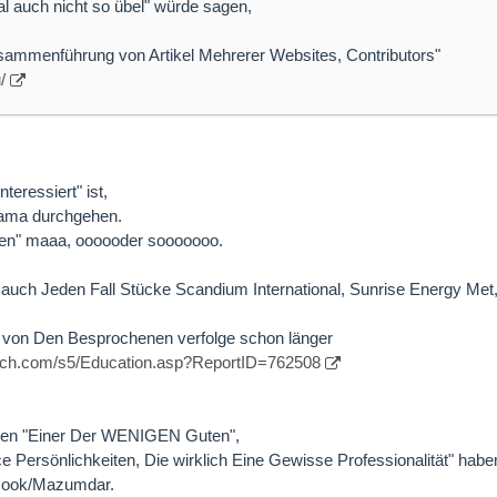
l auch nicht so übel" würde sagen,
Zusammenführung von Artikel Mehrerer Websites, Contributors"
/
teressiert" ist,
mama durchgehen.
chen" maaa, oooooder sooooooo.
 auch Jeden Fall Stücke Scandium International, Sunrise Energy Met
von Den Besprochenen verfolge schon länger
earch.com/s5/Education.asp?ReportID=762508
gen "Einer Der WENIGEN Guten",
ce Persönlichkeiten, Die wirklich Eine Gewisse Professionalität" habe
 Cook/Mazumdar.