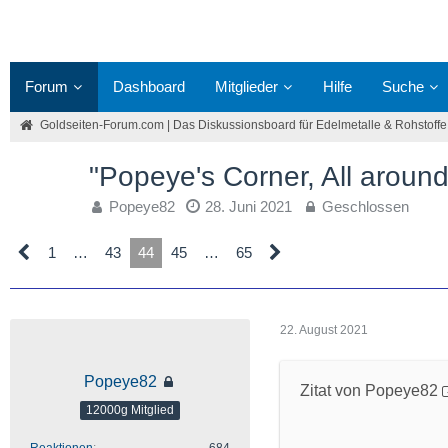
Forum
Dashboard
Mitglieder
Hilfe
Suche
Goldseiten-Forum.com | Das Diskussionsboard für Edelmetalle & Rohstoffe
"Popeye's Corner, All around
Popeye82
28. Juni 2021
Geschlossen
1
…
43
44
45
…
65
22. August 2021
Popeye82
Zitat von Popeye82
12000g Mitglied