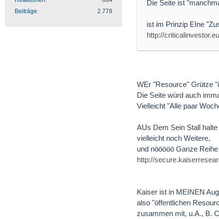
Reaktionen
684
Die Seite ist "manchma
Beiträge
2.778
ist im Prinzip EIne "
http://criticalinvestor.eu
WEr "Resource" Grütze "in
Die Seite würd auch im
Vielleicht "Alle paar Wo
AUs Dem Sein Stall halte
vielleicht noch Weitere,
und nööööö Ganze Reihe 
http://secure.kaiserres
Kaiser ist in MEINEN Au
also "öffentlichen Resour
zusammen mit, u.A., B.