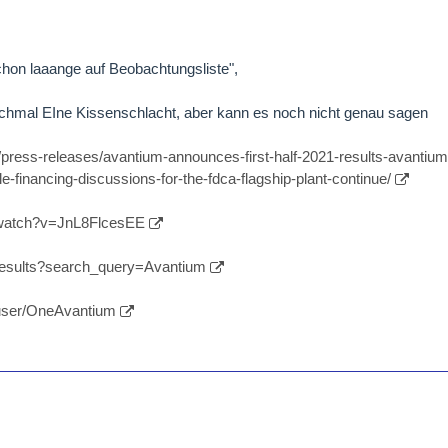
chon laaange auf Beobachtungsliste",
chmal EIne Kissenschlacht, aber kann es noch nicht genau sagen
press-releases/avantium-announces-first-half-2021-results-avantiu
-financing-discussions-for-the-fdca-flagship-plant-continue/
/watch?v=JnL8FlcesEE
results?search_query=Avantium
user/OneAvantium