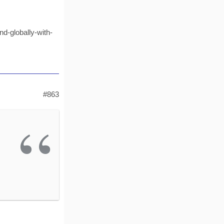
d-globally-with-
#863
ng-
alth