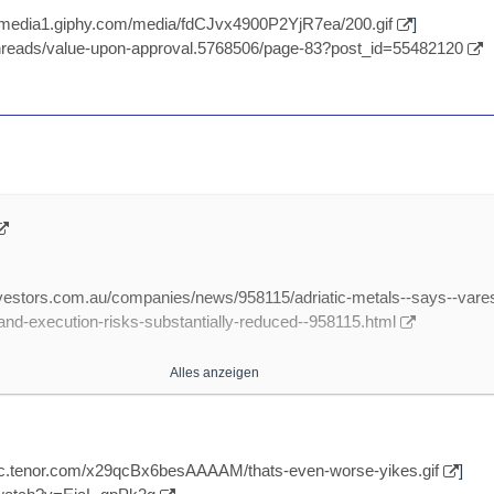
 be a step toward moving airframe MRO to a more predictive
//media1.giphy.com/media/fdCJvx4900P2YjR7ea/200.gif
]
ilar to that used by engines? David Piotrowski, Delta TechOps’ seni
threads/value-upon-approval.5768506/page-83?post_id=55482120
lks with Aviation Week’s Lee Ann Shay about how aircraft maintenance
n, tail-specific maintenance.-
orks
ps://i.ytimg.com/vi/wDMq9oJ…CfR1k8Qge4JqcbJJxarCnLN3A
]
.com/watch?v=wDMq9oJURn4
nvestors.com.au/companies/news/958115/adriatic-metals--says--vare
Inspection Demo
y-and-execution-risks-substantially-reduced--958115.html
ps://i.ytimg.com/an_webp/Fs…_sYkSKtoa11bNbDkNGr7IrvRg
]
com/watch?v=CjNr8aMjy9Q
Alles anzeigen
om/watch?v=FssIrTuIsgs
 'Vares silver project delivery and execution risks substantially reduce
tural Health Monitoring Research Program
SE:ADT1)’s Paul Cronin joins Proactive London to discuss their Vare
//c.tenor.com/x29qcBx6besAAAAM/thats-even-worse-yikes.gif
]
ia and Herzegovina (BiH) which has been valued at US$1.06bn in a fin