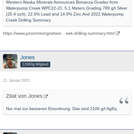
Western Alaska Minerals Announces Bonanza-Grades from
Waterpump Creek WPC22-21: 5.1 Meters Grading 789 g/t Silver
(25.4 oz/t), 22.0% Lead and 14.9% Zinc And 2022 Waterpump
Creek Drilling Summary
https://www.juniorminingnetwor…eek-drilling-summary.html
Jones
12000g Mitglied
21. Januar 2023
Zitat von Jones
Nur mal zur besseren Einordnung: Das sind 2100 g/t AgEq.