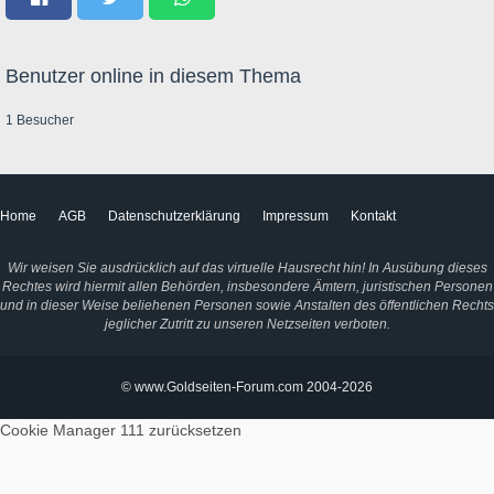
Benutzer online in diesem Thema
1 Besucher
Home
AGB
Datenschutzerklärung
Impressum
Kontakt
Wir weisen Sie ausdrücklich auf das virtuelle Hausrecht hin! In Ausübung dieses
Rechtes wird hiermit allen Behörden, insbesondere Ämtern, juristischen Personen
und in dieser Weise beliehenen Personen sowie Anstalten des öffentlichen Rechts
jeglicher Zutritt zu unseren Netzseiten verboten.
© www.Goldseiten-Forum.com 2004-2026
Cookie Manager 111
zurücksetzen