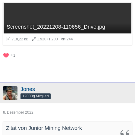
Screenshot_20221208-110656_Drive.jpg
718,22 kB
1.920×1.200
244
1
Jones
12000g Mitglied
8. Dezember 2022
Zitat von Junior Mining Network