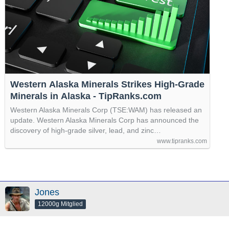
Western Alaska Minerals Strikes High-Grade
Minerals in Alaska - TipRanks.com
Western Alaska Minerals Corp (TSE:WAM) has released an
update. Western Alaska Minerals Corp has announced the
discovery of high-grade silver, lead, and zinc…
www.tipranks.com
Jones
12000g Mitglied