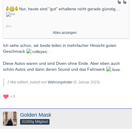
Nur, heute sind "gut" erhaltene nicht gerade günstig....
PS:
Ich hatte bei meinem mal ein Loch im Auspuff, dass war ein
Alles anzeigen
Sound ! Mega..
Aber etwas später keine Leistung mehr
.
Ich sehe schon, wir beide teilen in mehrfacher Hinsicht guten
War schon cool, und an die Karre erinnere ich mich oft und
Geschmack
.
gerne !
Diese Autos waren und sind Diven ohne Ende. Aber eben auch
Z
schön Autos und dann deren Sound und das Fahrwerk
.
2 Mal editiert, zuletzt von
Währungshüter
(
5. Januar 2023
)
3
Golden Mask
31000g Mitglied