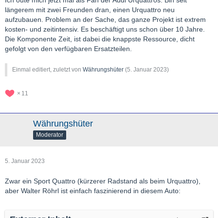
Ich oute mich jetzt mal als Fan der Audi Urquattros. Bin seit
längerem mit zwei Freunden dran, einen Urquattro neu
aufzubauen. Problem an der Sache, das ganze Projekt ist extrem
kosten- und zeitintensiv. Es beschäftigt uns schon über 10 Jahre.
Die Komponente Zeit, ist dabei die knappste Ressource, dicht
gefolgt von den verfügbaren Ersatzteilen.
Einmal editiert, zuletzt von
Währungshüter
(
5. Januar 2023
)
11
Währungshüter
Moderator
5. Januar 2023
Zwar ein Sport Quattro (kürzerer Radstand als beim Urquattro),
aber Walter Röhrl ist einfach faszinierend in diesem Auto: