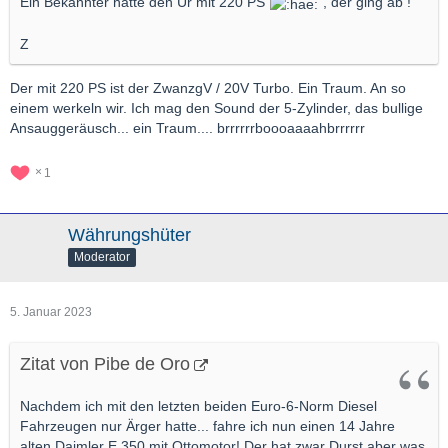
Ein Bekannter hatte den Ur mit 220 PS
, der ging ab !
Z
Der mit 220 PS ist der ZwanzgV / 20V Turbo. Ein Traum. An so
einem werkeln wir. Ich mag den Sound der 5-Zylinder, das bullige
Ansauggeräusch... ein Traum.... brrrrrrboooaaaahbrrrrrr
1
Währungshüter
Moderator
5. Januar 2023
Zitat von Pibe de Oro
Nachdem ich mit den letzten beiden Euro-6-Norm Diesel
Fahrzeugen nur Ärger hatte... fahre ich nun einen 14 Jahre
alten Daimler E 350 mit Ottomotor! Der hat zwar Durst aber was