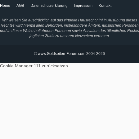
Home
AGB
Datenschutzerklärung
Impressum
Kontakt
Wir weisen Sie ausdrücklich auf das virtuelle Hausrecht hin! In Ausübung dieses
Rechtes wird hiermit allen Behörden, insbesondere Ämtern, juristischen Personen
und in dieser Weise beliehenen Personen sowie Anstalten des öffentlichen Rechts
jeglicher Zutritt zu unseren Netzseiten verboten.
© www.Goldseiten-Forum.com 2004-2026
Cookie Manager 111
zurücksetzen