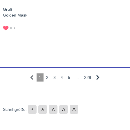
Gruß
Golden Mask
3
1
2
3
4
5
…
229
A
A
Schriftgröße:
A
A
A