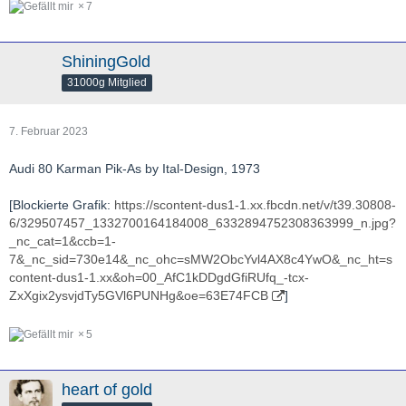
7
ShiningGold
31000g Mitglied
7. Februar 2023
Audi 80 Karman Pik-As by Ital-Design, 1973
[Blockierte Grafik:
https://scontent-dus1-1.xx.fbcdn.net/v/t39.30808-
6/329507457_1332700164184008_6332894752308363999_n.jpg?
_nc_cat=1&ccb=1-
7&_nc_sid=730e14&_nc_ohc=sMW2ObcYvl4AX8c4YwO&_nc_ht=s
content-dus1-1.xx&oh=00_AfC1kDDgdGfiRUfq_-tcx-
ZxXgix2ysvjdTy5GVl6PUNHg&oe=63E74FCB
]
5
heart of gold