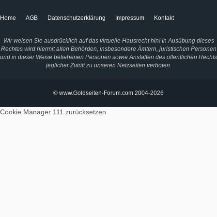
Home
AGB
Datenschutzerklärung
Impressum
Kontakt
Wir weisen Sie ausdrücklich auf das virtuelle Hausrecht hin! In Ausübung dieses
Rechtes wird hiermit allen Behörden, insbesondere Ämtern, juristischen Personen
und in dieser Weise beliehenen Personen sowie Anstalten des öffentlichen Rechts
jeglicher Zutritt zu unseren Netzseiten verboten.
© www.Goldseiten-Forum.com 2004-2026
Cookie Manager 111
zurücksetzen