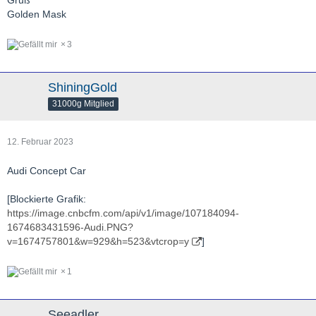
Golden Mask
3
ShiningGold
31000g Mitglied
12. Februar 2023
Audi Concept Car
[Blockierte Grafik:
https://image.cnbcfm.com/api/v1/image/107184094-
1674683431596-Audi.PNG?
v=1674757801&w=929&h=523&vtcrop=y
]
1
Seeadler