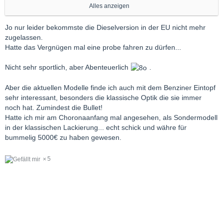
Royal Enfield Hunter 350Rs. 1.49 -
Alles anzeigen
1.71 Lakh Showroom Price
Jo nur leider bekommste die Dieselversion in der EU nicht mehr
Rs. 1.49 - 1.71
zugelassen.
Lakh Showroom Price
Hatte das Vergnügen mal eine probe fahren zu dürfen...
das sind umgerechnet 1.670 bis 1.920 Euro NEUPREIS
Nicht sehr sportlich, aber Abenteuerlich
.
welche Autos wären bei begrenztem Budget in dieser
Aber die aktuellen Modelle finde ich auch mit dem Benziner Eintopf
Größenordnung die Alternative?
sehr interessant, besonders die klassische Optik die sie immer
noch hat. Zumindest die Bullet!
(meines Wissens waren in D in den 1950er Jahren Motorräder
Hatte ich mir am Choronaanfang mal angesehen, als Sondermodell
nur solange so "beliebt", wie sich die Masse der Leute noch
in der klassischen Lackierung... echt schick und währe für
keinen Käfer und auch kein Goggomobil leisten konnte!)
bummelig 5000€ zu haben gewesen.
und wenn wir im (europäische Teil des) Westen(s) eine
5
Rückkehr zu dem Wohlstandslevel der 1950er Jahre erwarten ...
dann könnte das Thema wieder relevant werden ...
PS:
Royal Enfield gibt es auch als
Diesel
mit laut Spritmonitor einem durchschnittlichen Verbrauch von
2,28 l/100 km