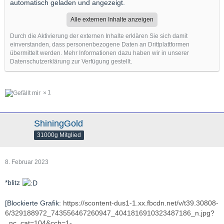
automatisch geladen und angezeigt.
Alle externen Inhalte anzeigen
Durch die Aktivierung der externen Inhalte erklären Sie sich damit
einverstanden, dass personenbezogene Daten an Drittplattformen
übermittelt werden. Mehr Informationen dazu haben wir in unserer
Datenschutzerklärung zur Verfügung gestellt.
1
ShiningGold
31000g Mitglied
8. Februar 2023
*blitz
[Blockierte Grafik:
https://scontent-dus1-1.xx.fbcdn.net/v/t39.30808-
6/329188972_743556467260947_4041816910323487186_n.jpg?
_nc_cat=104&ccb=1-