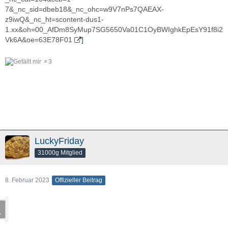
7&_nc_sid=dbeb18&_nc_ohc=w9V7nPs7QAEAX-
z9iwQ&_nc_ht=scontent-dus1-
1.xx&oh=00_AfDm8SyMup7SG5650Va01C1OyBWIghkEpEsY91f8i2
Vk6A&oe=63E78F01
]
3
LuckyFriday
31000g Mitglied
8. Februar 2023
Offizieller Beitrag