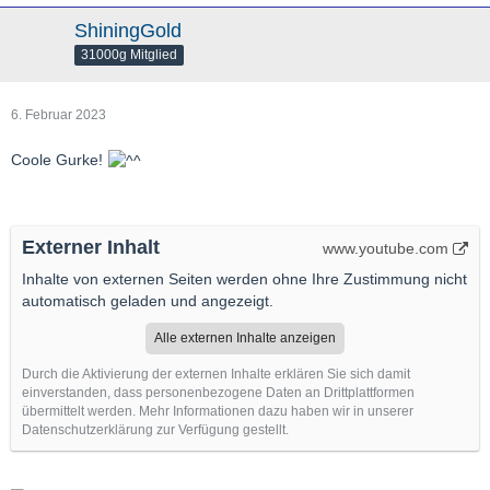
ShiningGold
bei Spritpreisen von 4,50 Euro/Liter UND alternativ einem
31000g Mitglied
Strompreis (an der Ladesäule) vom 1,50 Euro/kWh ... und
"normalen" Arbeiterlöhnen um die 15 Euro netto pro Stunde ...
6. Februar 2023
... da könnte das ein entscheidendes Kriterium werden!
Coole Gurke!
Externer Inhalt
www.youtube.com
Inhalte von externen Seiten werden ohne Ihre Zustimmung nicht
automatisch geladen und angezeigt.
Alle externen Inhalte anzeigen
Durch die Aktivierung der externen Inhalte erklären Sie sich damit
einverstanden, dass personenbezogene Daten an Drittplattformen
übermittelt werden. Mehr Informationen dazu haben wir in unserer
Datenschutzerklärung zur Verfügung gestellt.