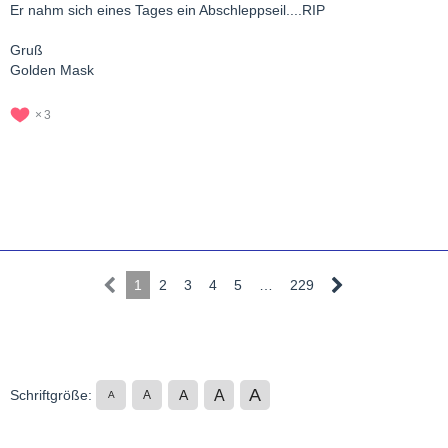
Er nahm sich eines Tages ein Abschleppseil....RIP
Gruß
Golden Mask
3
1
2
3
4
5
…
229
A
A
Schriftgröße:
A
A
A