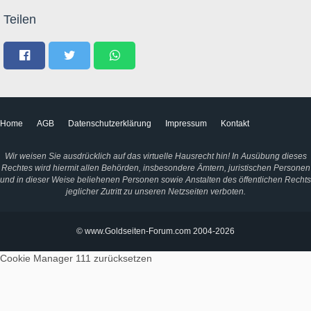
Teilen
Home
AGB
Datenschutzerklärung
Impressum
Kontakt
Wir weisen Sie ausdrücklich auf das virtuelle Hausrecht hin! In Ausübung dieses
Rechtes wird hiermit allen Behörden, insbesondere Ämtern, juristischen Personen
und in dieser Weise beliehenen Personen sowie Anstalten des öffentlichen Rechts
jeglicher Zutritt zu unseren Netzseiten verboten.
© www.Goldseiten-Forum.com 2004-2026
Cookie Manager 111
zurücksetzen