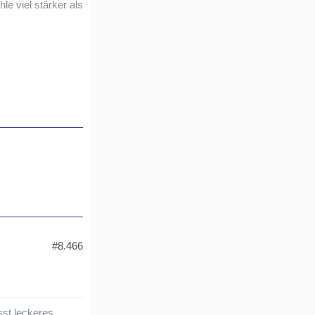
e viel stärker als
#8.466
sst leckeres