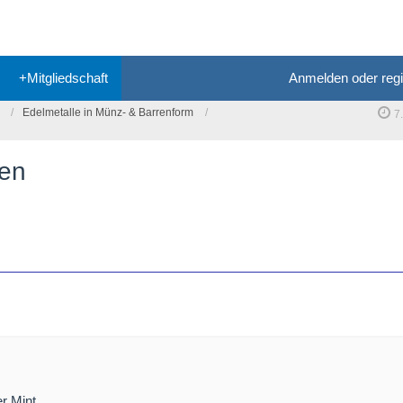
+Mitgliedschaft
Anmelden oder regi
Edelmetalle in Münz- & Barrenform
7
zen
r Mint,