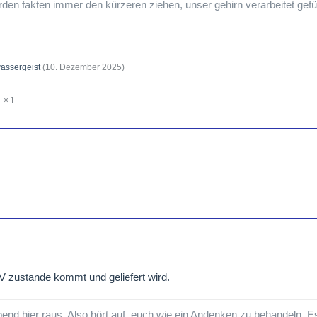
n fakten immer den kürzeren ziehen, unser gehirn verarbeitet gefühl
assergeist
(
10. Dezember 2025
)
1
V zustande kommt und geliefert wird.
nd hier raus. Also hört auf, euch wie ein Andenken zu behandeln. E