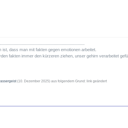
..........................................................................
m ist, dass man mit fakten gegen emotionen arbeitet.
n fakten immer den kürzeren ziehen, unser gehirn verarbeitet gefühl
assergeist
(
10. Dezember 2025
) aus folgendem Grund: link geändert