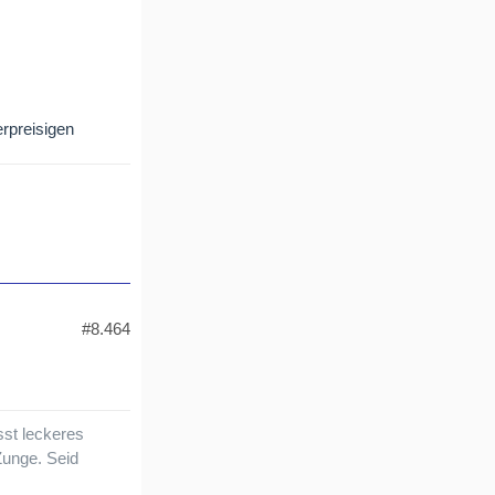
erpreisigen
#8.464
sst leckeres
Zunge. Seid