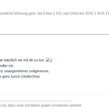
persönliche Meinung gem. Art.5 Abs.1 GG und Urteil des BVG 1 BvR 1
 natürlich nix mit dir zu tun.
dler rot.
ganz unangenehmer zeitgenosse.
eine ganz kurze zündschnur.
..........................................................................
m ist, dass man mit fakten gegen emotionen arbeitet.