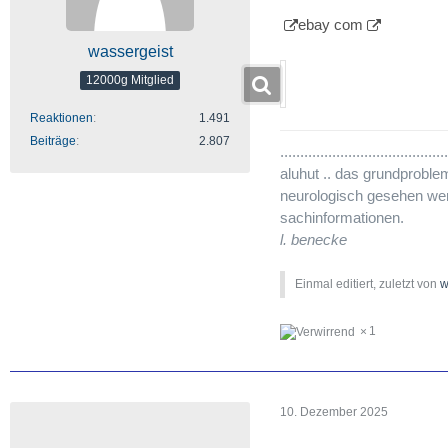
ebay com
wassergeist
12000g Mitglied
Reaktionen
1.491
Beiträge
2.807
..........................................
aluhut .. das grundproble
neurologisch gesehen werde
sachinformationen.
l. benecke
Einmal editiert, zuletzt von
w
1
10. Dezember 2025