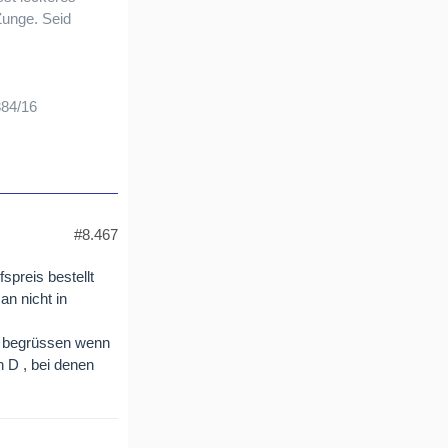
Zunge. Seid
384/16
#8.467
spreis bestellt
an nicht in
zu begrüssen wenn
n D , bei denen