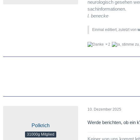
neurologisch gesehen werde
sachinformationen.
l. benecke
Einmal editiert, zuletzt von
w
2
10. Dezember 2025
Werde berichten, ob ein k
Polkrich
31000g Mitglied
Keiner von uns kommt lebe