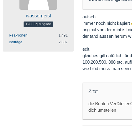
wassergeist
autsch
immer noch nicht kapiert
12000g Mitglied
original von der mint ist
Reaktionen
1.491
der tand aussen herum wi
Beiträge
2.807
edit.
gleiches gilt natürlich fü
100,200,500, 888 etc. au
wie blöd muss man sein da
Zitat
die Bunten Ver€delten
dich umstellen
..........................................