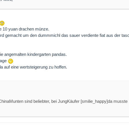
 die 10 yuan drachen münze.
rd gemacht um den dummmichl das sauer verdiente fiat aus der tasc
r die angemalten kindergarten pandas.
flage
 auf eine wertsteigerung zu hoffen.
ChinaMunten sind beliebter, bei JungKäufer [smilie_happy]da musste
..........................................................................