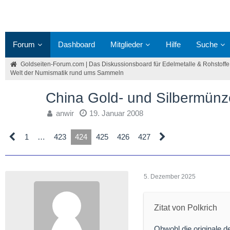
Forum
Dashboard
Mitglieder
Hilfe
Suche
Goldseiten-Forum.com | Das Diskussionsboard für Edelmetalle & Rohstoffe
Welt der Numismatik rund ums Sammeln
China Gold- und Silbermün
anwir
19. Januar 2008
1
…
423
424
425
426
427
5. Dezember 2025
Zitat von Polkrich
Obwohl die originale de