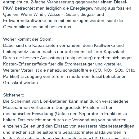
entrspicht ca. 2-fache Verbesserung gegenueber einem Diesel-
PKW, betrachtet man lediglich die Energiegewinnung aus fossilen
Quellen. Wenn Wind-, Wasser-, Solar-, Biogas- und
Erdwaermekraftwerke noch mit einbezogen werden, sieht die
Gesamtbilanz nochmal besser aus.
Woher kommt der Strom:
Dabei sind die Kapazitaeten vorhanden, denn Kraftwerke und
Leitungsnetz laufen nachts nur auf einem Teil ihrer Kapazitaet.
Durch die bessere Auslastung (Lastglaettung) ergeben sich sogar
Kosten-Effizenzeffekte fuer die Stromerzeuger und -verteiler.
Weiterer Vorteil ist die nahezu schadstofffreie (CO, NOx, SOx, CHx,
Partikel) Erzeugung von Strom in modernen, fossil betriebenen
Grosskraftwerken.
Sicherheit:
Die Sicherheit von Lion-Batterien kann man durch verschiedene
Massnahmen verbessern. Das groesste Problem ist bei
mechanischer Einwirkung (Unfall) den Separator in Funktion zu
halten. Das erreicht man durch die Verwendung von hunderten
einzelnen Zellen und den Einsatz von aeusserst hitzebestaendigen
und mechanisch belastbarem Separatormaterial (da wurden in
letzter Zeit entscheidende Fortschritte gemacht). Dazu spielt die