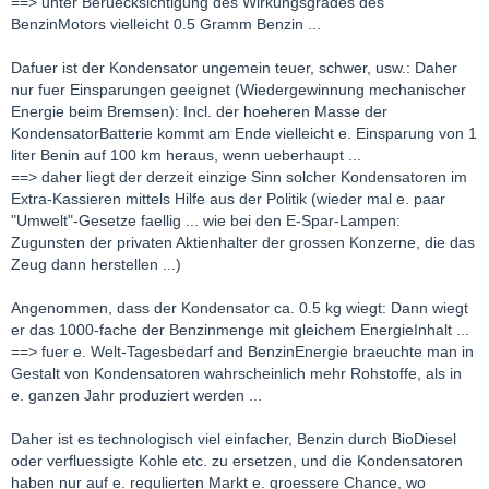
==> unter Beruecksichtigung des Wirkungsgrades des
BenzinMotors vielleicht 0.5 Gramm Benzin ...
Dafuer ist der Kondensator ungemein teuer, schwer, usw.: Daher
nur fuer Einsparungen geeignet (Wiedergewinnung mechanischer
Energie beim Bremsen): Incl. der hoeheren Masse der
KondensatorBatterie kommt am Ende vielleicht e. Einsparung von 1
liter Benin auf 100 km heraus, wenn ueberhaupt ...
==> daher liegt der derzeit einzige Sinn solcher Kondensatoren im
Extra-Kassieren mittels Hilfe aus der Politik (wieder mal e. paar
"Umwelt"-Gesetze faellig ... wie bei den E-Spar-Lampen:
Zugunsten der privaten Aktienhalter der grossen Konzerne, die das
Zeug dann herstellen ...)
Angenommen, dass der Kondensator ca. 0.5 kg wiegt: Dann wiegt
er das 1000-fache der Benzinmenge mit gleichem EnergieInhalt ...
==> fuer e. Welt-Tagesbedarf and BenzinEnergie braeuchte man in
Gestalt von Kondensatoren wahrscheinlich mehr Rohstoffe, als in
e. ganzen Jahr produziert werden ...
Daher ist es technologisch viel einfacher, Benzin durch BioDiesel
oder verfluessigte Kohle etc. zu ersetzen, und die Kondensatoren
haben nur auf e. regulierten Markt e. groessere Chance, wo