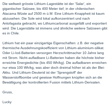
Die weltweit grösste Lithium-Lagestätte ist der 'Salar', ein
gigantischer Salzsee, bis 400 Meter tief, in der chilenischen
Atacama Wüste auf 2500 m ü.M. Eine Lithium-Knappheit ist kaum
abzusehen. Die Sole wird lokal aufkonzentriert und nach
Antofagasta gebracht, wo Lithiumcarbonat ausgefällt und exportiert
wird. Die Lagerstätte ist immens und ähnliche weitere Salzseen gibt
es in Chile.
Lithium hat ein paar einzigartige Eigenschaften: z.B. der negative
thermische Ausdehnungskoeffizient von Lithium-aluminium-silikat.
Oder Li-Iod-Batterien versorgen Herzschrittmacher 10 Jahre lang
mit Strom. Nicht-aufladbare Li-Batterien haben die höchste bisher
erreichte Energiedichte (bis 450 Wh/kg). Die aufladbaren erreichen
nur etwa 100 Wh/kg, was aber doch dreimal höher ist als der Blei-
Akku. Und Lithium-Deuterid ist der 'Sprengstoff' der
Wasserstoffbombe und gewisse Hoffnungen knüpfen sich an die
Bewältigung der kontrollierten Fusion mittels Lithium-Derivaten.
Gruss,
Lucky