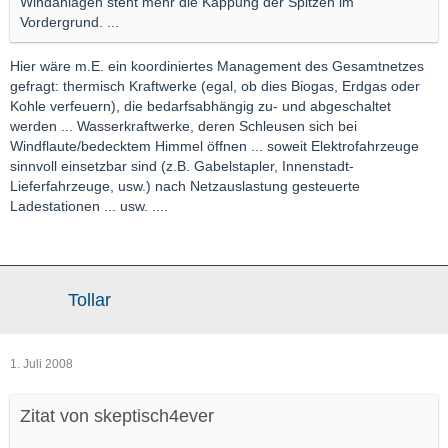
Windanlagen steht mehr die Kappung der Spitzen im
Vordergrund. ...
Hier wäre m.E. ein koordiniertes Management des Gesamtnetzes
gefragt: thermisch Kraftwerke (egal, ob dies Biogas, Erdgas oder
Kohle verfeuern), die bedarfsabhängig zu- und abgeschaltet
werden ... Wasserkraftwerke, deren Schleusen sich bei
Windflaute/bedecktem Himmel öffnen ... soweit Elektrofahrzeuge
sinnvoll einsetzbar sind (z.B. Gabelstapler, Innenstadt-
Lieferfahrzeuge, usw.) nach Netzauslastung gesteuerte
Ladestationen ... usw. ....
Tollar
1. Juli 2008
Zitat von skeptisch4ever