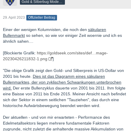
Gold & Silberbug Moderator
29. April 2023
Offizieller Beitrag
Einer der wenigen Kolumnisten, die noch den
säkularen
Bullenmarkt
so sehen, so wie vor einiger Zeit woernie und ich es
ähnlich sahen....
[Blockierte Grafik:
https://goldseek.com/sites/def…mage-
20230426211832-1.png
]
"Die obige Grafik zeigt den Gold- und Silberpreis in US-Dollar von
2001 bis heute.
Dies ist das Diagramm eines säkularen
Bullenmarktes, der von zyklischen Schwankungen unterbrochen
wird.
Der erste Bullenzyklus dauerte von 2001 bis 2011. Ihm folgte
eine Baisse von 2011 bis Ende 2015. Meiner Ansicht nach befindet
sich der Sektor in einem seitlichen "Tauziehen", das durch eine
historische Aufwärtsbewegung beendet werden wird.
Der aktuellen - und von mir erwarteten - Performance des
Edelmetallsektors liegen mehrere fundamentale Faktoren
zugrunde, nicht zuletzt die anhaltende massive Akkumulation von