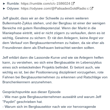
► Rumble:
https://rumble.com/c/c-1586024
► Odysee:
https://odysee.com/@PalisadesGoldRadio:c
Jeff glaubt, dass wir an der Schwelle zu einem weiteren
Bullenmarkt-Zyklus stehen, und der Bergbau ist einer der wenigen
Bereiche mit gutem Renditepotenzial. Wenn der Markt in die
Maniephase eintritt, wird er nicht zögern zu verkaufen, denn es ist
wichtig, Gewinne zu sichern. Er rät den Anlegern, keine Angst vor
dem Verkauf von Bergbauunternehmen zu haben, da sie eher als
Freundinnen denn als Ehefrauen betrachtet werden sollten.
Jeff erklärt dann die Lassonde-Kurve und wie sie Anlegern helfen
kann, zu verstehen, wo sich eine Bergbauaktie im Lebenszyklus
eines sich entwickelnden Projekts befindet. Er betont auch, wie
wichtig es ist, bei der Positionierung diszipliniert vorzugehen, rote
Fahnen bei Bergbauunternehmen zu erkennen und Ratschläge von
Branchenkennern anzunehmen.
Gesprächspunkte aus dieser Episode
- Wie man gute Bergbauunternehmen auswählt und warum Jeff
"Paydirt" geschrieben hat.
- Warum sich im Bergbausektor nach wie vor hervorragende