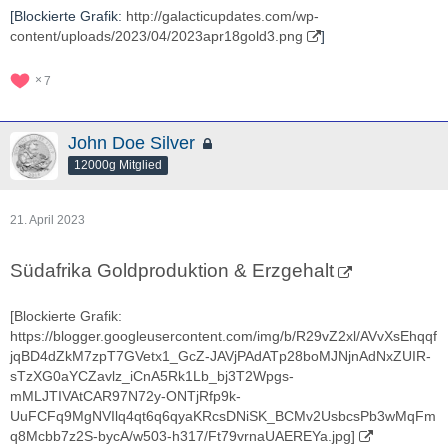
[Blockierte Grafik:
http://galacticupdates.com/wp-
content/uploads/2023/04/2023apr18gold3.png
]
7
John Doe Silver
12000g Mitglied
21. April 2023
Südafrika Goldproduktion & Erzgehalt
[Blockierte Grafik:
https://blogger.googleusercontent.com/img/b/R29vZ2xl/AVvXsEhqqf
jqBD4dZkM7zpT7GVetx1_GcZ-JAVjPAdATp28boMJNjnAdNxZUIR-
sTzXG0aYCZavlz_iCnA5Rk1Lb_bj3T2Wpgs-
mMLJTIVAtCAR97N72y-ONTjRfp9k-
UuFCFq9MgNVIlq4qt6q6qyaKRcsDNiSK_BCMv2UsbcsPb3wMqFm
q8Mcbb7z2S-bycA/w503-h317/Ft79vrnaUAEREYa.jpg]