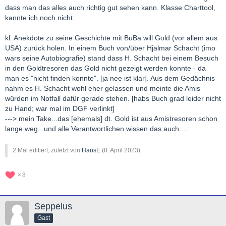
dass man das alles auch richtig gut sehen kann. Klasse Charttool,
kannte ich noch nicht.
kl. Anekdote zu seine Geschichte mit BuBa will Gold (vor allem aus
USA) zurück holen. In einem Buch von/über Hjalmar Schacht (imo
wars seine Autobiografie) stand dass H. Schacht bei einem Besuch
in den Goldtresoren das Gold nicht gezeigt werden konnte - da
man es "nicht finden konnte". [ja nee ist klar]. Aus dem Gedächnis
nahm es H. Schacht wohl eher gelassen und meinte die Amis
würden im Notfall dafür gerade stehen. [habs Buch grad leider nicht
zu Hand; war mal im DGF verlinkt]
---> mein Take...das [ehemals] dt. Gold ist aus Amistresoren schon
lange weg...und alle Verantwortlichen wissen das auch....
2 Mal editiert, zuletzt von
HansE
(
8. April 2023
)
8
Seppelus
Gast