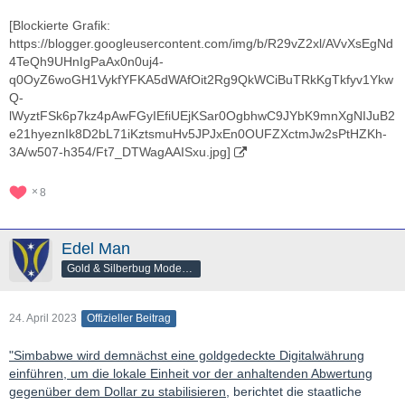
[Blockierte Grafik:
https://blogger.googleusercontent.com/img/b/R29vZ2xl/AVvXsEgNd
4TeQh9UHnIgPaAx0n0uj4-
q0OyZ6woGH1VykfYFKA5dWAfOit2Rg9QkWCiBuTRkKgTkfyv1Ykw
Q-
lWyztFSk6p7kz4pAwFGyIEfiUEjKSar0OgbhwC9JYbK9mnXgNIJuB2
e21hyeznIk8D2bL71iKztsmuHv5JPJxEn0OUFZXctmJw2sPtHZKh-
3A/w507-h354/Ft7_DTWagAAISxu.jpg]
8
Edel Man
Gold & Silberbug Moderator
24. April 2023
Offizieller Beitrag
"Simbabwe wird demnächst eine goldgedeckte Digitalwährung
einführen, um die lokale Einheit vor der anhaltenden Abwertung
gegenüber dem Dollar zu stabilisieren
, berichtet die staatliche