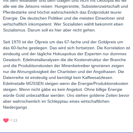
mit dem Mittelalter und dem Galgen und nicht mit Ökotopia wo wir
alle wie die Jetsons reisen. Hungersnöte, Subsistenzwirtschaft und
Pferdestärke sind höchst wahrscheinlich das Endprodukt teurer
Energie. Die deutschen Politiker und die meisten Einwohner sind
wirtschaftlich inkompetent. Wer Sozialisten wählt bekommt eben
Sozialismus. Darum soll es hier aber nicht gehen.
Seit 1970 ist der Ölpreis um das 67-fache und der Goldpreis um
das 60-fache gestiegen. Das wird sich fortsetzen. Die Korrelation ist
eindeutig und der tägliche Hokuspokus der Experten nur dummes
Gewäsch. Edelmetallanalysen die die Kostenstruktur der Branche
und die Produktionskosten der Minenbetreiber ignorieren zeigen
nur die Ahnungslosigkeit der Chartisten und der Angsthasen. Die
Datenreihe ist eindeutig und benötigt kein Kaffeesatzlesen.
Edelmetalle MÜSSEN steigen wenn die Energie/Produktionskosten
steigen. Wenn nicht gäbe es kein Angebot. Ohne billige Energie
würde Gold unbezahlbar werden. Uns stehen goldene Zeiten bevor
aber wahrscheinlich im Schlepptau eines wirtschaftlichen
Niedergangs.
13