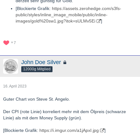
derzeit sehr günstig für Gold.
[Blockierte Grafik:
https://assets.zerohedge.com/s3fs-
public/styles/inline_image_mobile/public/inline-
images/gold%20sw1.jpg?itok=sULMv5Ei
]
7
John Doe Silver
12000g Mitglied
16. April 2023
Guter Chart von Steve St. Angelo.
Der CPI (rote Linie) korreliert mehr mit dem Ölpreis (schwarze
Linie) als mit dem Money Supply (grün).
[Blockierte Grafik:
https://i.imgur.com/a1jApxI.jpg
]