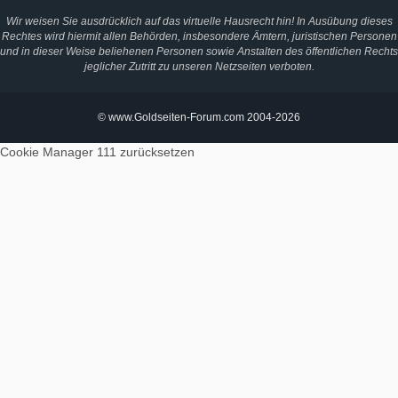
Wir weisen Sie ausdrücklich auf das virtuelle Hausrecht hin! In Ausübung dieses
Rechtes wird hiermit allen Behörden, insbesondere Ämtern, juristischen Personen
und in dieser Weise beliehenen Personen sowie Anstalten des öffentlichen Rechts
jeglicher Zutritt zu unseren Netzseiten verboten.
© www.Goldseiten-Forum.com 2004-2026
Cookie Manager 111
zurücksetzen