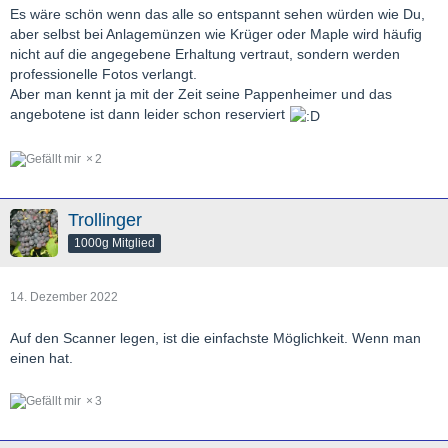
Es wäre schön wenn das alle so entspannt sehen würden wie Du,
Und N@utilus hat recht, eigentlich sollte jeder von uns wissen,
aber selbst bei Anlagemünzen wie Krüger oder Maple wird häufig
nicht auf die angegebene Erhaltung vertraut, sondern werden
wie ein 1 Oz Krüger aussieht, also auch welche Farbe er hat !
professionelle Fotos verlangt.
Aber man kennt ja mit der Zeit seine Pappenheimer und das
Er hätte GAR KEIN Bild hinzufügen müssen, wie dies viele
angebotene ist dann leider schon reserviert
andere
2
Anbieter hier im EM-Forum auch praktizieren !
Und wenn irgendwelche Unklarheiten bezüglich eines Angebots
Trollinger
bestehen,
1000g Mitglied
so kann man ja immer per "PN" nachfragen !
14. Dezember 2022
Auf den Scanner legen, ist die einfachste Möglichkeit. Wenn man
einen hat.
3