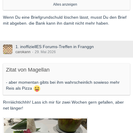
Immobilie, in den 80’er Jahren verschiedene Kredite auf. Dafür
Alles anzeigen
wurden im Grundbuch eine „Grundschuld ohne Brief“ mit
entsprechendem Betrag und eine „Briefgrundschuld“ mit Betrag
Wenn Du eine Briefgrundschuld löschen lässt, musst Du den Brief
eingetragen. Auf der nächsten Seite steht eine Auflistung der
mit abgeben. die Bank kann ihn damit nicht mehr haben.
Nummern und Beträge der Grundschuld, mit dem Vermerk
„gelöscht“. Wurden damit Grundschuld und Briefgrundschuld
gelöscht, oder wird nur zum Ausdruck gebracht, es gibt keine
Belastung mehr? Können die Banken immer noch im Besitz der
1. inoffiziellES Forums-Treffen in Franggn
Grundschuld sein? Wenn ja, wie komme ich da dran?
carokann
29. Mai 2026
Gruß
Zitat von Magellan
Magellan
- aber momentan gibts bei ihm wahrscheinlich sowieso mehr
Reis als Pizza
Rrrriiiichtichhh! Lass ich mir für zwei Wochen gern gefallen, aber
net länger!