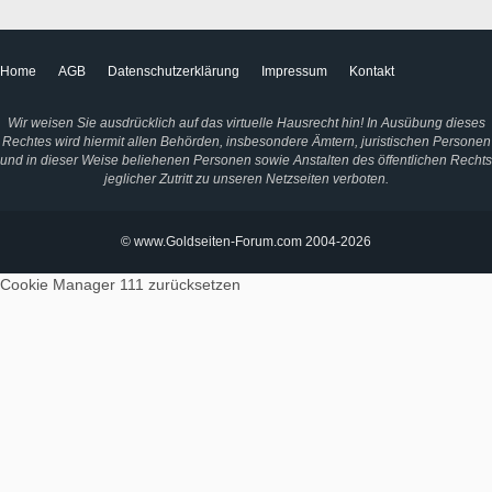
Home
AGB
Datenschutzerklärung
Impressum
Kontakt
Wir weisen Sie ausdrücklich auf das virtuelle Hausrecht hin! In Ausübung dieses
Rechtes wird hiermit allen Behörden, insbesondere Ämtern, juristischen Personen
und in dieser Weise beliehenen Personen sowie Anstalten des öffentlichen Rechts
jeglicher Zutritt zu unseren Netzseiten verboten.
© www.Goldseiten-Forum.com 2004-2026
Cookie Manager 111
zurücksetzen