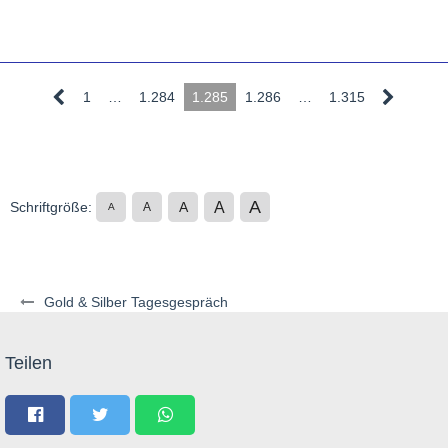
1
…
1.284
1.285
1.286
…
1.315
A
A
Schriftgröße:
A
A
A
Gold & Silber Tagesgespräch
Teilen