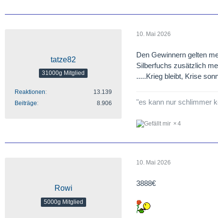
10. Mai 2026
Den Gewinnern gelten m
tatze82
Silberfuchs zusätzlich m
31000g Mitglied
.....Krieg bleibt, Krise s
Reaktionen
13.139
"es kann nur schlimmer
Beiträge
8.906
4
10. Mai 2026
3888€
Rowi
5000g Mitglied