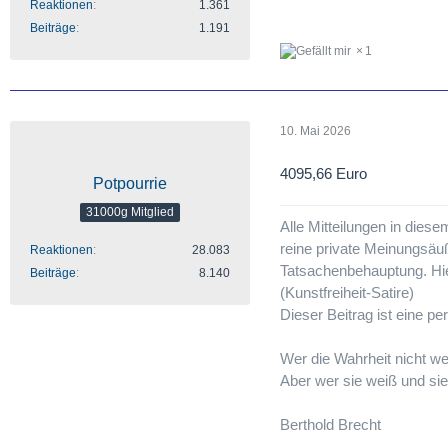
Reaktionen
1.361
Beiträge
1.191
1
10. Mai 2026
4095,66 Euro
Potpourrie
31000g Mitglied
Alle Mitteilungen in dies
reine private Meinungsäu
Reaktionen
28.083
Tatsachenbehauptung. Hie
Beiträge
8.140
(Kunstfreiheit-Satire)
Dieser Beitrag ist eine 
Wer die Wahrheit nicht we
Aber wer sie weiß und sie 
Berthold Brecht