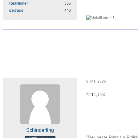
Reaktionen
585
Beiträge
446
1
9. Mai 2026
4111,11€
Schinderling
"Der beste Platz für Politi