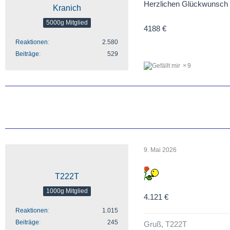
Herzlichen Glückwunsch
Kranich
5000g Mitglied
4188 €
Reaktionen
2.580
Beiträge
529
9
9. Mai 2026
T222T
1000g Mitglied
4.121 €
Reaktionen
1.015
Beiträge
245
Gruß, T222T