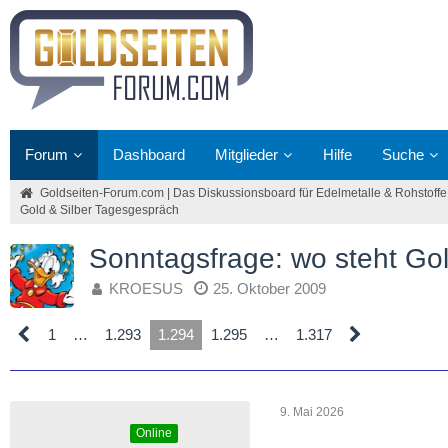
Forum
Dashboard
Mitglieder
Hilfe
Suche
Goldseiten-Forum.com | Das Diskussionsboard für Edelmetalle & Rohstoffe
Gold & Silber Tagesgespräch
Sonntagsfrage: wo steht G
KROESUS
25. Oktober 2009
1
…
1.293
1.294
1.295
…
1.317
9. Mai 2026
Online