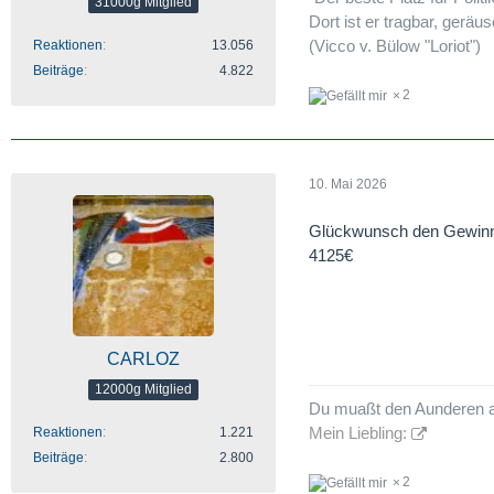
31000g Mitglied
Dort ist er tragbar, geräu
(Vicco v. Bülow "Loriot")
Reaktionen
13.056
Beiträge
4.822
2
10. Mai 2026
Glückwunsch den Gewinn
4125€
CARLOZ
12000g Mitglied
Du muaßt den Aunderen 
Mein Liebling:
Reaktionen
1.221
Beiträge
2.800
2