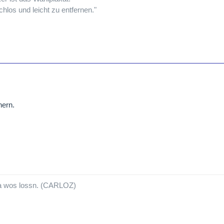
schlos und leicht zu entfernen."
ern.
a wos lossn. (CARLOZ)