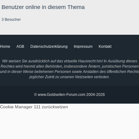
Benutzer online in diesem Thema
3 Besucher
Home
AGB
Datenschutzerklärung
Impressum
Kontakt
Wir weisen Sie ausdrücklich auf das virtuelle Hausrecht hin! In Ausübung dieses
Rechtes wird hiermit allen Behörden, insbesondere Ämtern, juristischen Personen
und in dieser Weise beliehenen Personen sowie Anstalten des öffentlichen Rechts
jeglicher Zutritt zu unseren Netzseiten verboten.
© www.Goldseiten-Forum.com 2004-2026
Cookie Manager 111
zurücksetzen