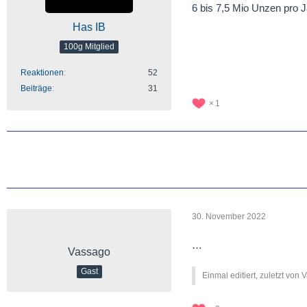
6 bis 7,5 Mio Unzen pro J
Has IB
100g Mitglied
Reaktionen
52
Beiträge
31
1
30. November 2022
…
Vassago
Gast
Einmal editiert, zuletzt von 