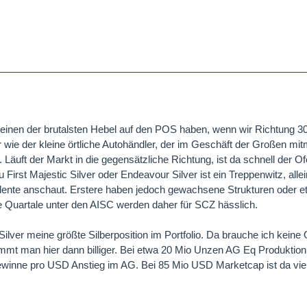
h einen der brutalsten Hebel auf den POS haben, wenn wir Richtung 3
er wie der kleine örtliche Autohändler, der im Geschäft der Großen mit
 Läuft der Markt in die gegensätzliche Richtung, ist da schnell der O
 First Majestic Silver oder Endeavour Silver ist ein Treppenwitz, all
alente anschaut. Erstere haben jedoch gewachsene Strukturen oder 
 Quartale unter den AISC werden daher für SCZ hässlich.
lver meine größte Silberposition im Portfolio. Da brauche ich keine 
mmt man hier dann billiger. Bei etwa 20 Mio Unzen AG Eq Produktion
inne pro USD Anstieg im AG. Bei 85 Mio USD Marketcap ist da viel