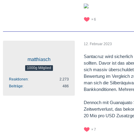
6
12. Februar 2023
Santacruz wird sicherlic
matthiasch
sollten. Davor ist das ab
1000g Mitglied
sich massiv überschuldet.
Bewertung im Vergleich zu
Reaktionen
2.273
man sich die Silberäquiv
Beiträge
486
Bankkonditionen. Mehrere
Dennoch mit Guanajuato Si
Zeitwertverlust, das beko
20 Mio pro USD Zusatzgew
7