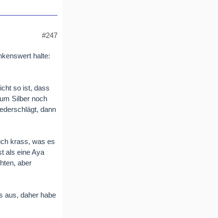
#247
nkenswert halte:
icht so ist, dass
zum Silber noch
iederschlägt, dann
ich krass, was es
t als eine Aya
chten, aber
is aus, daher habe