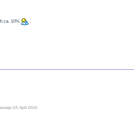
och ca. 10%
.
Vassago (
15. April 2024
)