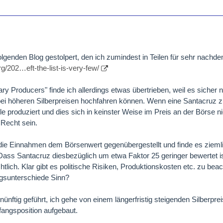
olgenden Blog gestolpert, den ich zumindest in Teilen für sehr nachde
g/202…eft-the-list-is-very-few/
ry Producers" finde ich allerdings etwas übertrieben, weil es sicher n
 bei höheren Silberpreisen hochfahren können. Wenn eine Santacruz 
lle produziert und dies sich in keinster Weise im Preis an der Börse n
Recht sein.
 die Einnahmen dem Börsenwert gegenübergestellt und finde es zieml
 Dass Santacruz diesbezüglich um etwa Faktor 25 geringer bewertet is
tlich. Klar gibt es politische Risiken, Produktionskosten etc. zu bea
gsunterschiede Sinn?
nünftig geführt, ich gehe von einem längerfristig steigenden Silberpre
nfangsposition aufgebaut.