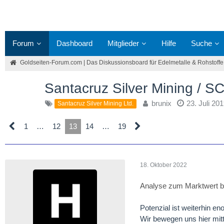
Forum
Dashboard
Mitglieder
Hilfe
Suche
Goldseiten-Forum.com | Das Diskussionsboard für Edelmetalle & Rohstoffe
Santacruz Silver Mining / 
brunix
23. Juli 20
Santacruz Silver Mining Ltd.
1
…
12
13
14
…
19
18. Oktober 2022
Analyse zum Marktwert b
Potenzial ist weiterhin e
Wir bewegen uns hier mitt