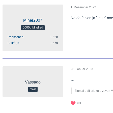
1. Dezember 2022
Na da fehlen ja " nu r" n
Miner2007
5000g Mitglied
Reaktionen
1.558
Beiträge
1.479
26. Januar 2023
…
Vassago
Gast
Einmal editiert, zuletzt von 
3