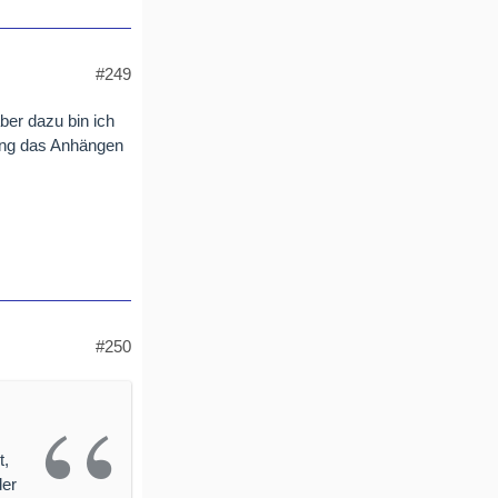
#249
aber dazu bin ich
ling das Anhängen
#250
t,
der