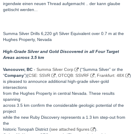
irgendwie einen neuen Thread aufgemacht .. der kann glaube
gelöscht werden...
Summa Silver Drills 6,220 g/t Silver Equivalent over 0.7 m at the
Hughes Property, Nevada
High-Grade Silver and Gold Discovered in all Four Target
Areas across 3.5 km
Vancouver, BC
-
Summa Silver Corp
(“Summa Silver” or the
“
Company
”)(
CSE: SSVR
,
OTCQB: SSVRF
,
Frankfurt: 48X
)
is pleased to announce additional high-grade silver-gold
intersections
from the Hughes Property in central Nevada. These results
spanning
across 3.5 km confirm the considerable geologic potential of the
project
while the new Ruby Discovery represents a 1.3 km step-out from
the
historic Tonopah District (
see attached figures
).