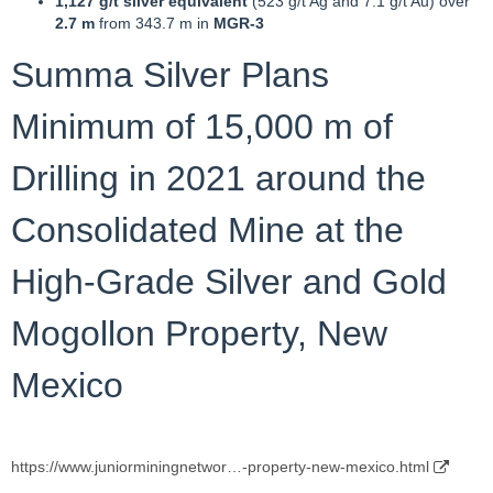
1,127 g/t silver equivalent
(523 g/t Ag and 7.1 g/t Au) over
2.7 m
from 343.7 m in
MGR-3
Summa Silver Plans
Minimum of 15,000 m of
Drilling in 2021 around the
Consolidated Mine at the
High-Grade Silver and Gold
Mogollon Property, New
Mexico
https://www.juniorminingnetwor…-property-new-mexico.html