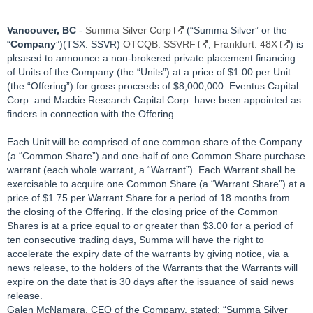
Vancouver, BC
-
Summa Silver Corp
(“Summa Silver” or the
“
Company
”)(TSX: SSVR)
OTCQB: SSVRF
,
Frankfurt: 48X
) is
pleased to announce a non-brokered private placement financing
of Units of the Company (the “Units”) at a price of $1.00 per Unit
(the “Offering”) for gross proceeds of $8,000,000. Eventus Capital
Corp. and Mackie Research Capital Corp. have been appointed as
finders in connection with the Offering.
Each Unit will be comprised of one common share of the Company
(a “Common Share”) and one-half of one Common Share purchase
warrant (each whole warrant, a “Warrant”). Each Warrant shall be
exercisable to acquire one Common Share (a “Warrant Share”) at a
price of $1.75 per Warrant Share for a period of 18 months from
the closing of the Offering. If the closing price of the Common
Shares is at a price equal to or greater than $3.00 for a period of
ten consecutive trading days, Summa will have the right to
accelerate the expiry date of the warrants by giving notice, via a
news release, to the holders of the Warrants that the Warrants will
expire on the date that is 30 days after the issuance of said news
release.
Galen McNamara, CEO of the Company, stated: “Summa Silver