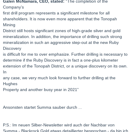
Galen McNamara, CEO, stated:
“The completion of the
Company’s
first drill program represents a significant milestone for all
shareholders. It is now even more apparent that the Tonopah
Mining
District still hosts significant zones of high-grade silver and gold
mineralization. In addition, the importance of drilling such strong
mineralization in such an aggressive step-out at the new Ruby
Discovery
is difficult for me to over emphasize. Further drilling is necessary to
determine if the Ruby Discovery is in fact a one-plus kilometer
extension of the Tonopah District, or a unique discovery on its own.
In
any case, we very much look forward to further drilling at the
Hughes
Property and another busy year in 2021”
Ansonsten startet Summa sauber durch ...
P.S.: Im neuen Silber-Newsletter wird auch der Nachbar von
Summa - Blackrock Gold etwas detaillierter besprochen - da bin ich