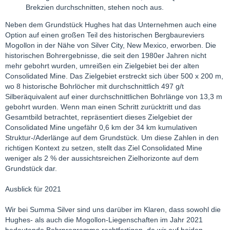
Brekzien durchschnitten, stehen noch aus.
Neben dem Grundstück Hughes hat das Unternehmen auch eine
Option auf einen großen Teil des historischen Bergbaureviers
Mogollon in der Nähe von Silver City, New Mexico, erworben. Die
historischen Bohrergebnisse, die seit den 1980er Jahren nicht
mehr gebohrt wurden, umreißen ein Zielgebiet bei der alten
Consolidated Mine. Das Zielgebiet erstreckt sich über 500 x 200 m,
wo 8 historische Bohrlöcher mit durchschnittlich 497 g/t
Silberäquivalent auf einer durchschnittlichen Bohrlänge von 13,3 m
gebohrt wurden. Wenn man einen Schritt zurücktritt und das
Gesamtbild betrachtet, repräsentiert dieses Zielgebiet der
Consolidated Mine ungefähr 0,6 km der 34 km kumulativen
Struktur-/Aderlänge auf dem Grundstück. Um diese Zahlen in den
richtigen Kontext zu setzen, stellt das Ziel Consolidated Mine
weniger als 2 % der aussichtsreichen Zielhorizonte auf dem
Grundstück dar.
Ausblick für 2021
Wir bei Summa Silver sind uns darüber im Klaren, dass sowohl die
Hughes- als auch die Mogollon-Liegenschaften im Jahr 2021
bedeutende Bohrprogramme rechtfertigen, da wir auf beiden