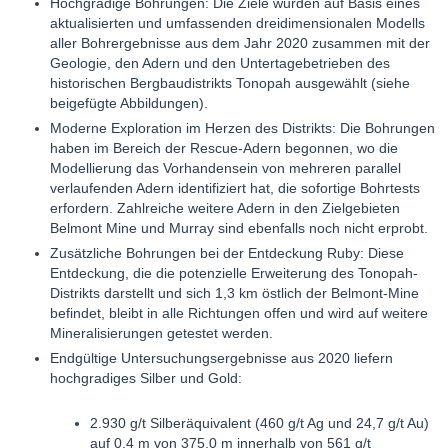
Hochgradige Bohrungen: Die Ziele wurden auf Basis eines
aktualisierten und umfassenden dreidimensionalen Modells
aller Bohrergebnisse aus dem Jahr 2020 zusammen mit der
Geologie, den Adern und den Untertagebetrieben des
historischen Bergbaudistrikts Tonopah ausgewählt (siehe
beigefügte Abbildungen).
Moderne Exploration im Herzen des Distrikts: Die Bohrungen
haben im Bereich der Rescue-Adern begonnen, wo die
Modellierung das Vorhandensein von mehreren parallel
verlaufenden Adern identifiziert hat, die sofortige Bohrtests
erfordern. Zahlreiche weitere Adern in den Zielgebieten
Belmont Mine und Murray sind ebenfalls noch nicht erprobt.
Zusätzliche Bohrungen bei der Entdeckung Ruby: Diese
Entdeckung, die die potenzielle Erweiterung des Tonopah-
Distrikts darstellt und sich 1,3 km östlich der Belmont-Mine
befindet, bleibt in alle Richtungen offen und wird auf weitere
Mineralisierungen getestet werden.
Endgültige Untersuchungsergebnisse aus 2020 liefern
hochgradiges Silber und Gold:
2.930 g/t Silberäquivalent (460 g/t Ag und 24,7 g/t Au)
auf 0,4 m von 375,0 m innerhalb von 561 g/t