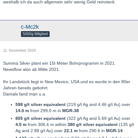
weshalb ich da auch allgemein sehr wenig Geld reinsteck.
c-Mc2k
5000g Mitglied
11. November 2020
Summa Silver plant ein 15t Meter Bohrprogramm in 2021.
Newsflow also ab Mitte 2021.
Ihr Landstück liegt in New Mexico, USA und es wurde in den 80er
Jahren bereits gebohrt.
Damals fand man u.a.
598 g/t silver equivalent
(219 g/t Ag and 4.46 g/t Au) over
14.0 m
from 299.0 m in
MGR-38
805 g/t silver equivalent
(322 g/t Ag and 5.69 g/t Au) over
4.0 m
from 306.6 m within
380 g/t silver equivalent
(135 g/t
Ag and 2.88 g/t Au) over
22.1 m
from 290.6 in
MGR-14