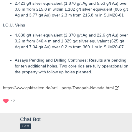
2,423 g/t silver equivalent (1,870 g/t Ag and 5.53 g/t Au) over
0.8 m from 215.8 m within 1,182 g/t silver equivalent (805 g/t
Ag and 3.77 g/t Au) over 2.3 m from 215.8 m in SUM20-01
I.O.U. Veins
4,630 g/t silver equivalent (2,370 g/t Ag and 22.6 g/t Au) over
0.2 m from 340.4 m and 1,329 g/t silver equivalent (625 g/t
Ag and 7.04 g/t Au) over 0.2 m from 369.1 m in SUM20-07
Assays Pending and Drilling Continues: Results are pending
for ten additional holes. Two core rigs are fully operational on
the property with follow up holes planned.
https://www.goldseiten.de/arti…perty-Tonopah-Nevada.html
2
Chat Bot
Gast