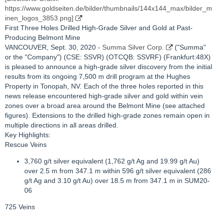
https://www.goldseiten.de/bilder/thumbnails/144x144_max/bilder_m
inen_logos_3853.png]
First Three Holes Drilled High-Grade Silver and Gold at Past-
Producing Belmont Mine
VANCOUVER, Sept. 30, 2020 -
Summa Silver Corp.
("Summa"
or the "Company") (CSE: SSVR) (OTCQB: SSVRF) (Frankfurt:48X)
is pleased to announce a high-grade silver discovery from the initial
results from its ongoing 7,500 m drill program at the Hughes
Property in Tonopah, NV. Each of the three holes reported in this
news release encountered high-grade silver and gold within vein
zones over a broad area around the Belmont Mine (see attached
figures). Extensions to the drilled high-grade zones remain open in
multiple directions in all areas drilled.
Key Highlights:
Rescue Veins
3,760 g/t silver equivalent (1,762 g/t Ag and 19.99 g/t Au)
over 2.5 m from 347.1 m within 596 g/t silver equivalent (286
g/t Ag and 3.10 g/t Au) over 18.5 m from 347.1 m in SUM20-
06
725 Veins