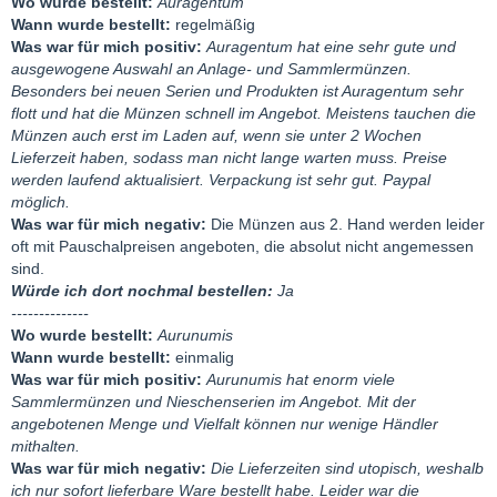
Wo wurde bestellt:
Auragentum
investiert und Ende Dezember 2021 ein Paket nach Sprockhövel
Wann wurde bestellt:
regelmäßig
geschickt. Mitte Januar hatte er den Eingang noch nicht geprüft.
Was war für mich positiv:
Auragentum hat eine sehr gute und
Ende Januar 2022 dann die Mitteilung, dass er den Eingang
ausgewogene Auswahl an Anlage- und Sammlermünzen.
jetzt geprüft hat, aber was für die Federn in den Anhängern
Besonders bei neuen Serien und Produkten ist Auragentum sehr
abziehen muss. Ist ja auch ok. Mitte Februar erinnert, weil noch
flott und hat die Münzen schnell im Angebot. Meistens tauchen die
nichts auf dem Kontoauszug geschrieben. 24,46g wären es
Münzen auch erst im Laden auf, wenn sie unter 2 Wochen
wohl effektiv nach Abzug der Federn. Schmelzzeug bleibt wohl
Lieferzeit haben, sodass man nicht lange warten muss. Preise
bei ihm erstmal liegen, weil er die 24g fein allein nicht zum
werden laufend aktualisiert. Verpackung ist sehr gut. Paypal
Schmelzen schicken will.
möglich.
Jetzt kommt der erste Hammer im April 2022: das Material war
Was war für mich negativ:
Die Münzen aus 2. Hand werden leider
beim schmelzen und angeblich fehlen 10g fein! Die 10g
oft mit Pauschalpreisen angeboten, die absolut nicht angemessen
Schmelzdifferenz kommen angeblich von dem gesamten von
sind.
mir und meiner Quelle eingeschickten Material zustande, das er
Würde ich dort nochmal bestellen:
Ja
das jetzt erst schmelzen hat lassen. Da ich wusste dass
--------------
Sebastian ja den Goldscreenpen hat und damit die Eingänge
Wo wurde bestellt:
Aurunumis
prüft konnten wir diese Differenz nicht glauben. Wegen ein oder
Wann wurde bestellt:
einmalig
zwei Gramm hätten meine Quelle und ich uns nichts gedacht,
Was war für mich positiv:
Aurunumis hat enorm viele
aber 10g ist schon unglaubwürdig. Schon dort wollte ich
Sammlermünzen und Nieschenserien im Angebot. Mit der
eigentlich die ganze Geschäftsbeziehung beenden. Sebastian
angebotenen Menge und Vielfalt können nur wenige Händler
hat angeboten die Differenz mit dem bestehenden Material
mithalten.
rauszuhandeln und damit die Lücke zu füllen, damit mein
Was war für mich negativ:
Die Lieferzeiten sind utopisch, weshalb
Bestand wieder stimmt - was ich dann dankend angenommen
ich nur sofort lieferbare Ware bestellt habe. Leider war die
habe. Anfang August 2022 war immer noch nix auf dem EMK