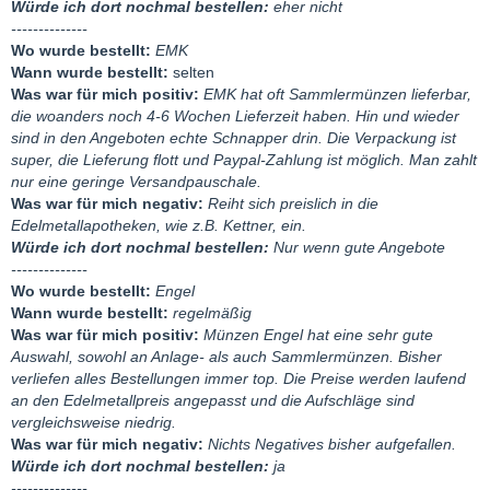
Würde ich dort nochmal bestellen:
eher nicht
machst mich wahnsinnig - Was war denn unsere Abmachung?“ .
--------------
Ich bin mir noch unschlüssig wie ich nun weiter verfahren werde.
Wo wurde bestellt:
EMK
Ehrlich gesagt hoffe ich das es durch diesen Erfahrungsbericht
Wann wurde bestellt:
selten
hier (wie schon bei anderen auch) zu einem positiven Abschluss
Was war für mich positiv:
EMK hat oft Sammlermünzen lieferbar,
kommt und ich keine weiteren Schritte mehr machen muss. Der
die woanders noch 4-6 Wochen Lieferzeit haben. Hin und wieder
Fairness halber bekommt Sebastian diesen Text von mir auch
sind in den Angeboten echte Schnapper drin. Die Verpackung ist
direkt zugestellt, damit ers nicht hintenrum erfährt.
super, die Lieferung flott und Paypal-Zahlung ist möglich. Man zahlt
nur eine geringe Versandpauschale.
LG Kooka
Was war für mich negativ:
Reiht sich preislich in die
Edelmetallapotheken, wie z.B. Kettner, ein.
Würde ich dort nochmal bestellen:
Nur wenn gute Angebote
--------------
Wo wurde bestellt:
Engel
Wann wurde bestellt:
regelmäßig
Was war für mich positiv:
Münzen Engel hat eine sehr gute
Auswahl, sowohl an Anlage- als auch Sammlermünzen. Bisher
verliefen alles Bestellungen immer top. Die Preise werden laufend
an den Edelmetallpreis angepasst und die Aufschläge sind
vergleichsweise niedrig.
Was war für mich negativ:
Nichts Negatives bisher aufgefallen.
Würde ich dort nochmal bestellen:
ja
--------------