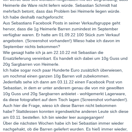
Heimerle die Ware nicht liefern würde. Sebastian Schmidt hat
mehrfach betont, dass das Problem bei Heimerle liegen würde.
Ich habe deshalb nachgeforscht:
Aus Sebastians Facebook Posts in seiner Verkaufsgruppe geht
hervor, dass die 1g Heimerle Barren zumindest im September
verfügbar waren. Er hatte am 01.09.22 100 Stück zum Verkauf
angeboten. (Screenshot vorhanden!) Wieso habe ich davon im
September nichts bekommen?
Wie gesagt hatte ich ja am 22.10.22 mit Sebastian die
Ersatzlieferung vereinbart. Es handelt sich dabei um 10g Guss und
20g Sargbarren von Heimerle.
Ich habe sogar noch paar Hunderte Euro zusätzlich überwiesen,
um nochmal einen ganzen 10g Barren voll zubekommen.
Jedenfalls sehe ich dann am 03.11.22 einen Facebook Post von
Sebastian, in dem er unter anderem genau die von mir gewollten
10g Guss und 20g Sargbarren anbietet - wohlgemerkt Lagerware,
da diese fotografiert auf dem Tisch lagen (Screenshot vorhanden!).
Auch hier die Frage, wieso ich diese Barren nicht bekommen
habe? Stattdessen konnten irgendwelche anderen Leute sich diese
am 03.11. bestellen. Ich bin wieder leer ausgegangen!
Über die nächsten Wochen habe ich bei Sebastian immer wieder
nachgehakt, ob die Barren geliefert wurden. Es hieß immer wieder,