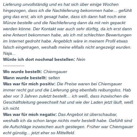
Lieferung unvollständig und es hat sich über einige Wochen
verbucht und ich habe mal nachgefragt. Da hats angeblich die
hingezogen, dass ich die Nachlieferung bekommen habe… gefühlt
Isabell nur noch nicht eingetragen, er macht das gleich wenn er
ging das erst, als ich gesagt habe, dass ich dann halt noch eine
im Büro ist. Da hab ich ihm schon mitgeteilt, dass ich GK und
Münze bestelle und die Nachlieferung dann da mit rein gepackt
EMK auf 0 bringen will. Er bat mich wenigstens das GK weiter zu
werden könne. Der Kontakt war auch sehr dürftig, da ich erst dann
sparen – ich hab ihm dann gesagt, dass ich mir das nicht mehr
eine Antwort bekommen habe, als ich mit schlechten Bewertungen
leisten kann, weil sich aus gesundheitlichen Gründen mein
im Internet gedroht habe. Angeblich wäre in meinem Profil etwas
berufliches Thema massiv ändern wird. Aufgrund der vielen
falsch eingetragen, weshalb meine eMails nicht angezeigt wurden.
negativen Nachrichten darauf bestanden, dass der Großteil (2/3
Naja...
Menge nach meiner Rechnung) des EMK physisch ausgeliefert
Würde ich dort nochmal bestellen:
Nein
wird, 1/3 bleibt noch stehen um damit die restliche Differenz
--------------
noch rauszuhandeln. Den Sparplan lasse ich seinen Wunsch
Wo wurde bestellt:
Chiemgauer
entsprechend weiterlaufen. Mitte September kam dann auch
Wann wurde bestellt:
s
elten
tatsächlich die 2/3 Lieferung und ich war erstmal wieder
Was war für mich positiv:
Die Preise waren bei Chiemgauer
beruhigt. Aufgrund meiner neuen beruflichen Situation und dem
immer recht gut und die Lieferung ging ebenfalls reibungslos. Hab
entsprechenden finanziellen Einbußen musste ich Ende
aber vor 3 Jahren zuletzt bestellt… ich weiß, dass inzwischen die
Dezember 2022 sowohl die GK als auch EMK kündigen und bat
Geschäftsleitung gewechselt hat und wie der Laden jetzt läuft, weiß
Sebastian per Mail und Brief um ordnungsgemäße Abrechnung
ich nicht.
des eingeschickten Schmelzgutes sowie um ein Angebot zur
Was war für mich negativ:
Das Angebot ist überschaubar,
Auslieferung des geformten Materiales bis 11.1.23. Und was soll
weshalb ich da schon lange nichts mehr bestellt habe. Gefühlt sind
ich sagen – bis heute ist immer noch nichts von der letzen
die Aufschläge inzwischen auch gestiegen. Früher war Chiemgauer
Schmelzgutlieferung auf meinem EMK Kontoauszug erschienen
echt günstig... jetzt eher so Mittelfeld.
und die einzigste Antwort auf meine Mail und Brief war „Du