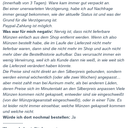
(innerhalb von 3 Tagen). Ware kam immer gut verpackt an.
Kommentar:
Bei einer unerwarteten Verzögerung, habe ich auf Nachfrage
Ich habe bei Sebastian aktuell zwei Sparkonten laufen:
immer gesagt bekommen, wie der aktuelle Status ist und was der
Zum einen ein Goldkonto mit monatlich fester Spar-Rate von
Grund für die Verzögerung ist.
100€.
Paypal-Zahlung ist möglich.
Zum anderen ein Edelmetallkonto, welches mir sehr gut gefallen
Was war für mich negativ:
Nervig ist, dass nicht lieferbare
hat. Man konnte dafür anfangs Schmelzware von Sebastian
Münzen einfach aus dem Shop entfernt werden. Wenn ich also
kaufen, welches dann in Fein-Gramm umgerechnet auf ein
Münzen bestellt habe, die im Laufe der Lieferzeit nicht mehr
Konto gutgeschrieben wurde. Das lief Anfangs auch prima. Aus
lieferbar waren, dann sind die nicht mehr im Shop und auch nicht
finanziellen Gründen konnte ich dann ein paar Mal nicht mehr
mehr über die Bestellhistorie aufrufbar. Das verursacht immer ein
zuschlagen. Als ich dann wieder zuschlagen hätte können kam
wenig Verwirrung, weil ich als Kunde dann nie weiß, in wie weit sich
eine Zeitlang nix mehr von ihm – er hätte wohl kein Material
die Lieferzeit verändert haben könnte.
anzukaufen bekommen. Bevor hier weiter mein totes Kapital
Die Preise sind nicht direkt an den Silberpreis gebunden, sondern
liegt habe ich begonnen selbst Schmelzware zu sammeln, habe
werden einmal wöchentlich (oder alle zwei Wochen) angepasst…
aus vertrauenswürdiger Quelle Material gekauft und zu ihm
aber meist zahlt man bei Aurinum mehr, als bei anderen Läden,
geschickt. Eine erste Lieferung im März 2021 wurde mit ~5%
deren Preise sich im Minutentakt an den Silberpreis anpassen.Viele
Abzug für die Schmelzkosten auf das EMK gutgeschrieben. Da
Münzen kommen nicht gekapselt, entweder sind sie eingeschweißt
es gut geklappt hatte haben meine Quelle und ich im Juni 21
(von der Münzprägeanstalt eingeschweißt), oder in einer Tüte. Es
erneut Schmelzgut zu ihm geschickt. Ein Teil davon wurde in
ist leider nicht immer einsehbar, welche Münzen gekapselt kommen
eine Münze getauscht, der Rest mit erfreulichen ~3% Abzug
und welche nicht.
wiederrum auf mein EMK gebucht. Klappte wieder bestens. Also
Würde ich dort nochmal bestellen:
Ja
habe ich mein Weihnachtsgeld 2021 wiederum in Schmelzware
--------------
(25,04g fein plus einen ungeprüften Ring vom Flohmarkt)