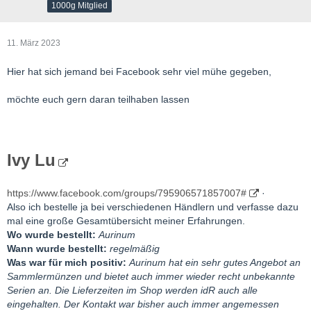
1000g Mitglied
Servus zusammen…
11. März 2023
Ich wünschte ich bräuchte diesen Text nicht zu verfassen,
allerdings ist meine Erfahrung vielleicht für einige Interessant…
Hier hat sich jemand bei Facebook sehr viel mühe gegeben,
Wo wurde bestellt: Sebastian Schmidt & Silvana Stretz GbR
Wann wurde bestellt: 2019 – 2022
möchte euch gern daran teilhaben lassen
Wann wurde geliefert: immer wieder mal nach Abruf, aktuell
warte ich auf ein Angebot zur Auflösung von EMK und GK und
den Rest der letzten SB
Was war für mich positiv: Anfangs toller persönlicher Kontakt,
Ivy Lu
gute Preise, man konnte viel mit ihm abreden. Er hatte tolle
ideen, die ich gern unterstützen wollte, z.b. mit eigener Mine.
https://www.facebook.com/groups/795906571857007#
·
Was IST für mich negativ: Ich habe den Eindruck das der
Also ich bestelle ja bei verschiedenen Händlern und verfasse dazu
Betrieb ihm zu schnell über den Kopf gewachsen ist. Sebastian
mal eine große Gesamtübersicht meiner Erfahrungen.
hat keine Zeit mehr sich um jeden Kunden und seine Probleme
Wo wurde bestellt:
Aurinum
zu kümmern. Die ständigen Meldungen, dass bei Aurunumis
Wann wurde bestellt:
regelmäßig
etwas „schief läuft“, hat mein Vertrauen in den Betrieb
Was war für mich positiv:
Aurinum hat ein sehr gutes Angebot an
geschmälert und ist inzwischen gänzlich weg.
Sammlermünzen und bietet auch immer wieder recht unbekannte
Würde ich dort nochmal bestellen: Habe ich nicht mehr vor,
Serien an. Die Lieferzeiten im Shop werden idR auch alle
auch wenn er nach wie vor der mit Shop mit den günstigsten
eingehalten. Der Kontakt war bisher auch immer angemessen
Preisen ist.