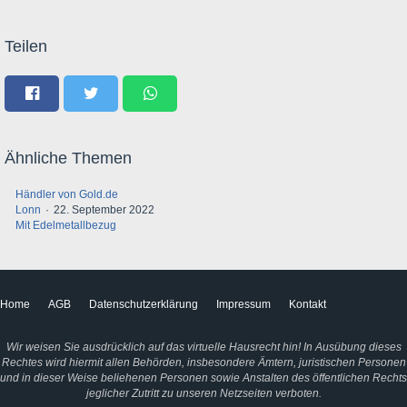
Teilen
Ähnliche Themen
Händler von Gold.de
Lonn
22. September 2022
Mit Edelmetallbezug
Home
AGB
Datenschutzerklärung
Impressum
Kontakt
Wir weisen Sie ausdrücklich auf das virtuelle Hausrecht hin! In Ausübung dieses
Rechtes wird hiermit allen Behörden, insbesondere Ämtern, juristischen Personen
und in dieser Weise beliehenen Personen sowie Anstalten des öffentlichen Rechts
jeglicher Zutritt zu unseren Netzseiten verboten.