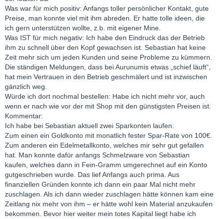
Was war für mich positiv: Anfangs toller persönlicher Kontakt, gute
Preise, man konnte viel mit ihm abreden. Er hatte tolle ideen, die
ich gern unterstützen wollte, z.b. mit eigener Mine.
Was IST für mich negativ: Ich habe den Eindruck das der Betrieb
ihm zu schnell über den Kopf gewachsen ist. Sebastian hat keine
Zeit mehr sich um jeden Kunden und seine Probleme zu kümmern.
Die ständigen Meldungen, dass bei Aurunumis etwas „schief läuft“,
hat mein Vertrauen in den Betrieb geschmälert und ist inzwischen
gänzlich weg.
Würde ich dort nochmal bestellen: Habe ich nicht mehr vor, auch
wenn er nach wie vor der mit Shop mit den günstigsten Preisen ist.
Kommentar:
Ich habe bei Sebastian aktuell zwei Sparkonten laufen:
Zum einen ein Goldkonto mit monatlich fester Spar-Rate von 100€.
Zum anderen ein Edelmetallkonto, welches mir sehr gut gefallen
hat. Man konnte dafür anfangs Schmelzware von Sebastian
kaufen, welches dann in Fein-Gramm umgerechnet auf ein Konto
gutgeschrieben wurde. Das lief Anfangs auch prima. Aus
finanziellen Gründen konnte ich dann ein paar Mal nicht mehr
zuschlagen. Als ich dann wieder zuschlagen hätte können kam eine
Zeitlang nix mehr von ihm – er hätte wohl kein Material anzukaufen
bekommen. Bevor hier weiter mein totes Kapital liegt habe ich