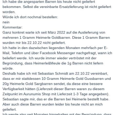
Ich habe die angesparten Barren bis heute nicht geliefert
bekommen. Selbst die vereinbarte Ersatzlieferung ist nicht geliefert
worden.
Würde ich dort nochmal bestellen:
nein
Kommentar:
Ganz konkret warte ich seit März 2022 auf die Auslieferung von
mehreren 1 Gramm Heimerle Goldbarren. Diese 1 Gramm Barren
wurden mir bis 22.10.22 nicht geliefert.
Ich hatte in den dazwischen liegenden Monaten mehrfach per E-
Mail, Telefon und über Facebook Messenger nachgefragt, wann ich
beliefert werde. Ich wurde immer wieder vertröstet mit der
Begründung, dass Heimerle&Meule die 1g Barren nicht liefern
würde.
Deshalb habe ich mit Sebastian Schmidt am 22.10.22 vereinbart,
dass er mir stattdessen 10 Gramm Heimerle Gold Gussbarren und
20g Heimerle Gold Sargbarren sendet, da diese eine bessere
Verfügbarkeit hätten (Lieferzeit dieser Barren waren zu diesem
Zeitpunkt im Aurunumis Shop mit Lieferzeit 1-3 Tage angegeben).
Sebastian sagte mir, das er die Barren bei Heimerle bestellt habe.
Aber auch diese Barren wurden leider bis heute nicht an mich
geliefert.
Ich werde also seit Monaten hingehalten mit der Begründung, dass