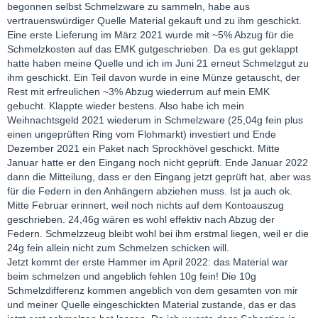
begonnen selbst Schmelzware zu sammeln, habe aus
vertrauenswürdiger Quelle Material gekauft und zu ihm geschickt.
Eine erste Lieferung im März 2021 wurde mit ~5% Abzug für die
Schmelzkosten auf das EMK gutgeschrieben. Da es gut geklappt
hatte haben meine Quelle und ich im Juni 21 erneut Schmelzgut zu
ihm geschickt. Ein Teil davon wurde in eine Münze getauscht, der
Rest mit erfreulichen ~3% Abzug wiederrum auf mein EMK
gebucht. Klappte wieder bestens. Also habe ich mein
Weihnachtsgeld 2021 wiederum in Schmelzware (25,04g fein plus
einen ungeprüften Ring vom Flohmarkt) investiert und Ende
Dezember 2021 ein Paket nach Sprockhövel geschickt. Mitte
Januar hatte er den Eingang noch nicht geprüft. Ende Januar 2022
dann die Mitteilung, dass er den Eingang jetzt geprüft hat, aber was
für die Federn in den Anhängern abziehen muss. Ist ja auch ok.
Mitte Februar erinnert, weil noch nichts auf dem Kontoauszug
geschrieben. 24,46g wären es wohl effektiv nach Abzug der
Federn. Schmelzzeug bleibt wohl bei ihm erstmal liegen, weil er die
24g fein allein nicht zum Schmelzen schicken will.
Jetzt kommt der erste Hammer im April 2022: das Material war
beim schmelzen und angeblich fehlen 10g fein! Die 10g
Schmelzdifferenz kommen angeblich von dem gesamten von mir
und meiner Quelle eingeschickten Material zustande, das er das