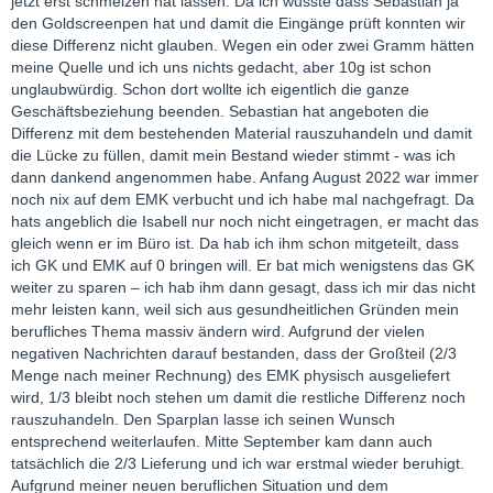
jetzt erst schmelzen hat lassen. Da ich wusste dass Sebastian ja
den Goldscreenpen hat und damit die Eingänge prüft konnten wir
diese Differenz nicht glauben. Wegen ein oder zwei Gramm hätten
meine Quelle und ich uns nichts gedacht, aber 10g ist schon
unglaubwürdig. Schon dort wollte ich eigentlich die ganze
Geschäftsbeziehung beenden. Sebastian hat angeboten die
Differenz mit dem bestehenden Material rauszuhandeln und damit
die Lücke zu füllen, damit mein Bestand wieder stimmt - was ich
dann dankend angenommen habe. Anfang August 2022 war immer
noch nix auf dem EMK verbucht und ich habe mal nachgefragt. Da
hats angeblich die Isabell nur noch nicht eingetragen, er macht das
gleich wenn er im Büro ist. Da hab ich ihm schon mitgeteilt, dass
ich GK und EMK auf 0 bringen will. Er bat mich wenigstens das GK
weiter zu sparen – ich hab ihm dann gesagt, dass ich mir das nicht
mehr leisten kann, weil sich aus gesundheitlichen Gründen mein
berufliches Thema massiv ändern wird. Aufgrund der vielen
negativen Nachrichten darauf bestanden, dass der Großteil (2/3
Menge nach meiner Rechnung) des EMK physisch ausgeliefert
wird, 1/3 bleibt noch stehen um damit die restliche Differenz noch
rauszuhandeln. Den Sparplan lasse ich seinen Wunsch
entsprechend weiterlaufen. Mitte September kam dann auch
tatsächlich die 2/3 Lieferung und ich war erstmal wieder beruhigt.
Aufgrund meiner neuen beruflichen Situation und dem