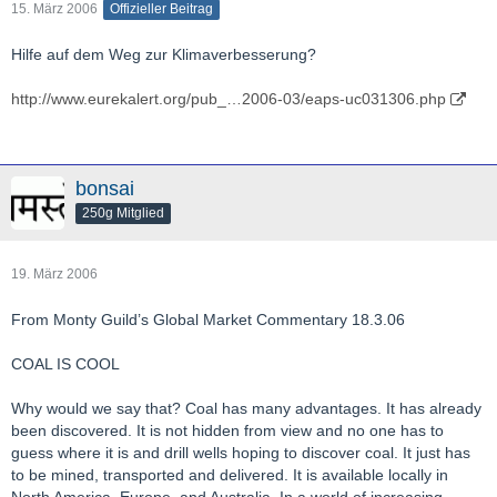
15. März 2006
Offizieller Beitrag
Hilfe auf dem Weg zur Klimaverbesserung?
http://www.eurekalert.org/pub_…2006-03/eaps-uc031306.php
bonsai
250g Mitglied
19. März 2006
From Monty Guild’s Global Market Commentary 18.3.06
COAL IS COOL
Why would we say that? Coal has many advantages. It has already
been discovered. It is not hidden from view and no one has to
guess where it is and drill wells hoping to discover coal. It just has
to be mined, transported and delivered. It is available locally in
North America, Europe, and Australia. In a world of increasing