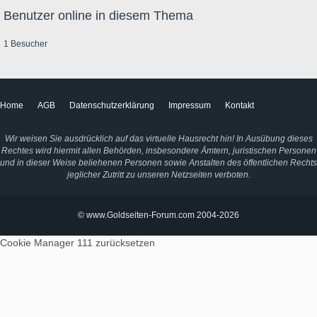
Benutzer online in diesem Thema
1 Besucher
Home
AGB
Datenschutzerklärung
Impressum
Kontakt
Wir weisen Sie ausdrücklich auf das virtuelle Hausrecht hin! In Ausübung dieses
Rechtes wird hiermit allen Behörden, insbesondere Ämtern, juristischen Personen
und in dieser Weise beliehenen Personen sowie Anstalten des öffentlichen Rechts
jeglicher Zutritt zu unseren Netzseiten verboten.
© www.Goldseiten-Forum.com 2004-2026
Cookie Manager 111
zurücksetzen