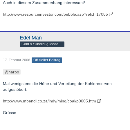
Auch in diesem Zusammenhang interessant!
http://www.resourceinvestor.com/pebble.asp?relid=17085
Edel Man
Gold & Silberbug Moderator
17. Februar 2006
Offizieller Beitrag
harpo
Mal wenigstens die Höhe und Verteilung der Kohlereserven
aufgestöbert:
http://www.mbendi.co.za/indy/ming/coal/p0005.htm
Grüsse