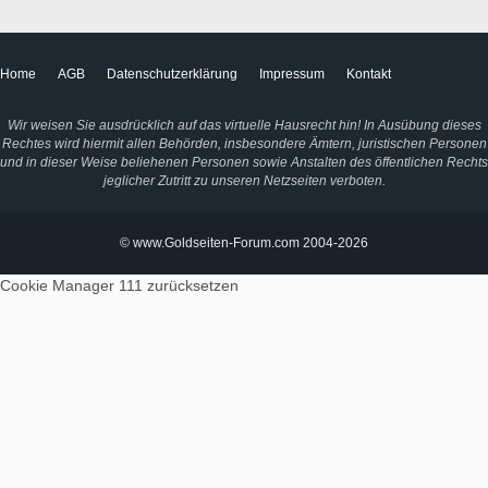
Home
AGB
Datenschutzerklärung
Impressum
Kontakt
Wir weisen Sie ausdrücklich auf das virtuelle Hausrecht hin! In Ausübung dieses
Rechtes wird hiermit allen Behörden, insbesondere Ämtern, juristischen Personen
und in dieser Weise beliehenen Personen sowie Anstalten des öffentlichen Rechts
jeglicher Zutritt zu unseren Netzseiten verboten.
© www.Goldseiten-Forum.com 2004-2026
Cookie Manager 111
zurücksetzen