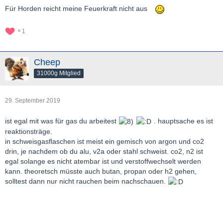
gebürdet
die richtigen Waffen, für wehrbare Bürger
Für Horden reicht meine Feuerkraft nicht aus
um gegen die MesserHorden zu überleben
1
die FerkelFrüchtchen
Gruss
Cheep
alibaba
31000g Mitglied
PS: erst verköstigen und dann den Mädchen und Frauen und
natürlich Oma88 ist wieder mit im Boot gefangen,
mit gehangen
dieses Land ist so anständig und ehrlich,
29. September 2019
wie seine Pohlitik
ist egal mit was für gas du arbeitest
. hauptsache es ist
reaktionsträge.
in schweisgasflaschen ist meist ein gemisch von argon und co2
drin, je nachdem ob du alu, v2a oder stahl schweist. co2, n2 ist
egal solange es nicht atembar ist und verstoffwechselt werden
kann. theoretsch müsste auch butan, propan oder h2 gehen,
solltest dann nur nicht rauchen beim nachschauen.