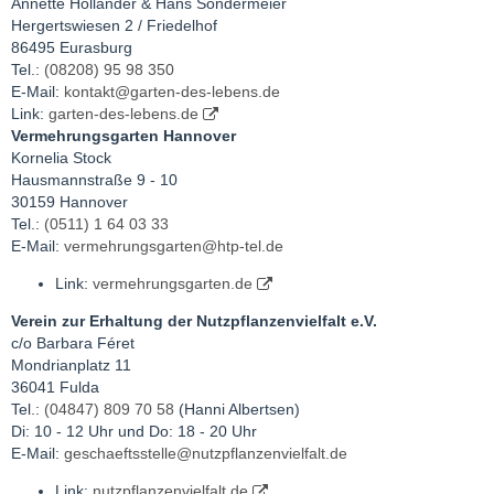
Annette Holländer & Hans Sondermeier
Hergertswiesen 2 / Friedelhof
86495 Eurasburg
Tel.:
(08208) 95 98 350
E-Mail:
kontakt@garten-des-lebens.de
Link:
garten-des-lebens.de
Vermehrungsgarten Hannover
Kornelia Stock
Hausmannstraße 9 - 10
30159 Hannover
Tel.:
(0511) 1 64 03 33
E-Mail:
vermehrungsgarten@htp-tel.de
Link:
vermehrungsgarten.de
Verein zur Erhaltung der Nutzpflanzenvielfalt e.V.
c/o Barbara Féret
Mondrianplatz 11
36041 Fulda
Tel.:
(04847) 809 70 58
(Hanni Albertsen)
Di: 10 - 12 Uhr und Do: 18 - 20 Uhr
E-Mail:
geschaeftsstelle@nutzpflanzenvielfalt.de
Link:
nutzpflanzenvielfalt.de