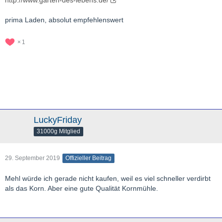
http://www.garten-des-lebens.de/
prima Laden, absolut empfehlenswert
1
LuckyFriday
31000g Mitglied
29. September 2019
Offizieller Beitrag
Mehl würde ich gerade nicht kaufen, weil es viel schneller verdirbt
als das Korn. Aber eine gute Qualität Kornmühle.