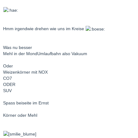
und wer Weizen Mais Hafer Gerste usw.Tonnenweise braucht
kann sich bei mir melden
Hmm irgendwie drehen wie uns im Kreise
Was nu besser
Mehl in der MondUmlaufbahn also Vakuum
Oder
Weizenkörner mit NOX
CO7
ODER
SUV
Spass beiseite im Ernst
Körner oder Mehl