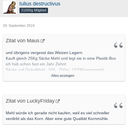
tulius destructivus
31000g Mitglied
29. September 2019
Zitat von Maus
und übrigens vergesst das Weizen Lagern
Kauft gleich 25Kg Säcke Mehl und legt sie in eine Plastik-Box
ich hab schon fast ein Jahr Zehnt
Säcke voll DinkelMehl , 505 , 750er, 1370Roggenmehl
Alles anzeigen
so 150 Kg halt
werde demnächstmal Brötchen Backen mit dem Zeugs
die Hefe muss halt jedes Jahr erneuert werden
hab gerade nochmal nachgeschaut,da habe ich noch jede
Zitat von LuckyFriday
Menge FertigBrotBackmischungen
da muss man halt Neue/FRische Hefe mit reintun nach Jahren
Mehl würde ich gerade nicht kaufen, weil es viel schneller
verdirbt als das Korn. Aber eine gute Qualität Kornmühle.
zum Einkaufen Grossmarkt oder gleich zu irgendeiner Mühle