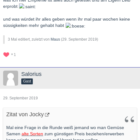
was ich hier Empfehle ist alles auch getestet und am Eigem Leib
erprobt
und was würdet ihr alles geben wenn ihr mal paar wochen keine
süssigkeiten mehr gehabt habt
3 Mal editiert, zuletzt von
Maus
(
29. September 2019
)
1
Salorius
Gast
29. September 2019
Zitat von Jocky
Mal eine Frage in die Runde weiß jemand wo man Gemüse
Samen
alte Sorten
zum günstigen Preis beziehen/erwerben
kann würde gerne was auf Vorrat legen wollen.